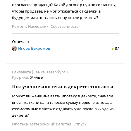
с согласия продавца? Какой договор нужно составить,
чтобы продавец не мог отказаться от сделки в
будущем или повысить цену после ремонта?
Ремонт
,
Наследник
,
Собственность
Отвечает
Игорь Вахромов
87
Елизавета (Санкт-Петербург )
Рубрика:
Жилье
Получение ипотеки в декрете: тонкости
Может ли женщина взять ипотеку в декрете, сначала
внеся маткапитал и плюсом сумму первого взноса, а
ежемесячные платежи отдавать уже после выхода из
декрета?
Ипотека
,
Материнский капитал
,
Отпуск