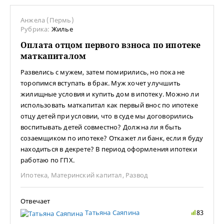
Анжела (Пермь)
Рубрика:
Жилье
Оплата отцом первого взноса по ипотеке
маткапиталом
Развелись с мужем, затем помирились, но пока не
торопимся вступать в брак. Муж хочет улучшить
жилищные условия и купить дом в ипотеку. Можно ли
использовать маткапитал как первый внос по ипотеке
отцу детей при условии, что в суде мы договорились
воспитывать детей совместно? Должна ли я быть
созаемщиком по ипотеке? Откажет ли банк, если я буду
находиться в декрете? В период оформления ипотеки
работаю по ГПХ.
Ипотека
,
Материнский капитал
,
Развод
Отвечает
Татьяна Саяпина
83