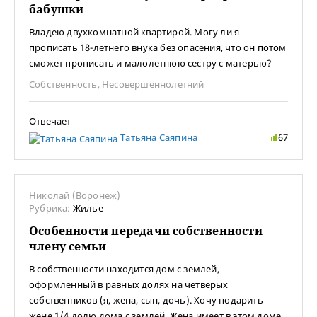
бабушки
Владею двухкомнатной квартирой. Могу ли я
прописать 18-летнего внука без опасения, что он потом
сможет прописать и малолетнюю сестру с матерью?
Собственность
,
Несовершеннолетний
Отвечает
Татьяна Саяпина
67
Николай (Воронеж)
Рубрика:
Жилье
Особенности передачи собственности
члену семьи
В собственности находится дом с землей,
оформленный в равных долях на четверых
собственников (я, жена, сын, дочь). Хочу подарить
жене 1/4 долю дома с землей. Жена имеет в этом доме