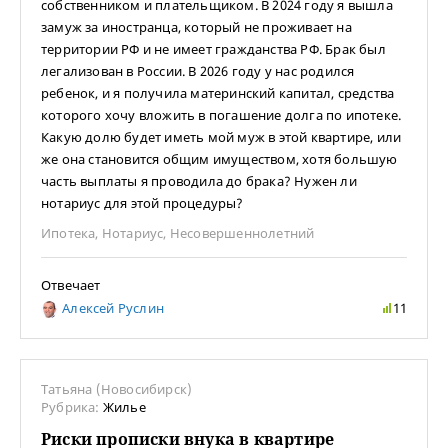
собственником и плательщиком. В 2024 году я вышла
замуж за иностранца, который не проживает на
территории РФ и не имеет гражданства РФ. Брак был
легализован в России. В 2026 году у нас родился
ребенок, и я получила материнский капитал, средства
которого хочу вложить в погашение долга по ипотеке.
Какую долю будет иметь мой муж в этой квартире, или
же она становится общим имуществом, хотя большую
часть выплаты я проводила до брака? Нужен ли
нотариус для этой процедуры?
Ипотека
,
Нотариус
,
Несовершеннолетний
Отвечает
Алексей Руслин
11
Татьяна (Новосибирск)
Рубрика:
Жилье
Риски прописки внука в квартире