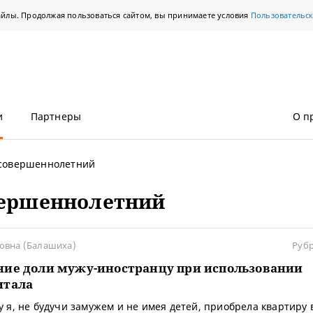
айлы. Продолжая пользоваться сайтом, вы принимаете условия
Пользовательс
и
Партнеры
О п
совершеннолетний
ершеннолетний
овна (Балашиха)
Руб
ие доли мужу-иностранцу при использовании
итала
у я, не будучи замужем и не имея детей, приобрела квартиру 