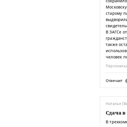
сохранило
Московску
старому п
выдворили
свидетель
В ЗАГСе о
гражданст
также ост
использов
человек п
Персональ
Отвечает
Наталья (В
Сдача в
В трехком