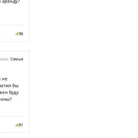
в аренду?
96
рика:
Семья
а не
латил бы
жен буду
роны?
81