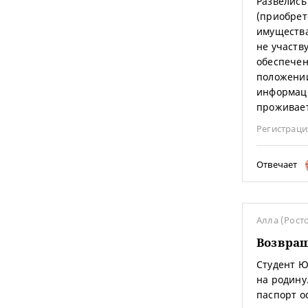
Развелись
(приобрет
имущества
не участв
обеспечен
положении
информаци
проживает
Регистраци
Отвечает
Алла (Рост
Возвра
Студент Ю
на родину
паспорт о