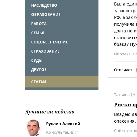
Была един
НАСЛЕДСТВО
за иностр
ОБРАЗОВАНИЕ
РФ. Брак б
получила 
РАБОТА
долга по 
СЕМЬЯ
становитс
СОЦОБЕСПЕЧЕНИЕ
брака? Ну
СТРАХОВАНИЕ
Ипотека
,
Н
СУДЫ
Отвечает
ДРУГОЕ
СТАТЬИ
Татьяна (Н
Риски п
Лучшие за неделю
Владею дв
опасения,
Руслин Алексей
Собственно
Консультаций: 1