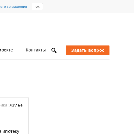
кого соглашения
ОК
роекте
Контакты
Задать вопрос
рика:
Жилье
в ипотеку.