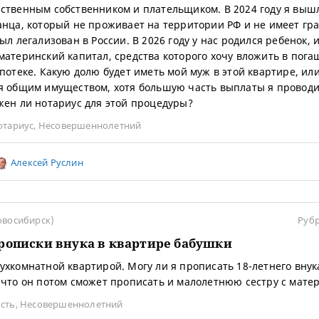
ственным собственником и плательщиком. В 2024 году я выш
анца, который не проживает на территории РФ и не имеет гр
ыл легализован в России. В 2026 году у нас родился ребенок, и
материнский капитал, средства которого хочу вложить в пог
ипотеке. Какую долю будет иметь мой муж в этой квартире, ил
я общим имуществом, хотя большую часть выплаты я проводи
жен ли нотариус для этой процедуры?
отариус
,
Несовершеннолетний
Алексей Руслин
овосибирск)
Руб
рописки внука в квартире бабушки
ухкомнатной квартирой. Могу ли я прописать 18-летнего внук
 что он потом сможет прописать и малолетнюю сестру с мате
сть
,
Несовершеннолетний