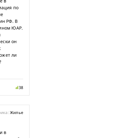
е в
мация по
не
ин РФ. В
нином ЮАР.
ы
ески он
к
ожет ли
?
38
рика:
Жилье
и в