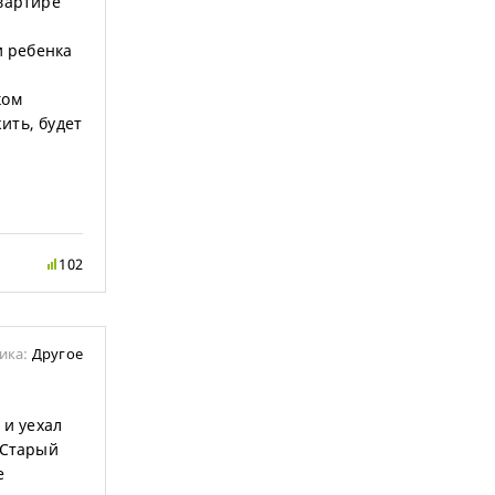
квартире
и ребенка
ком
ить, будет
102
ика:
Другое
 и уехал
 Старый
е