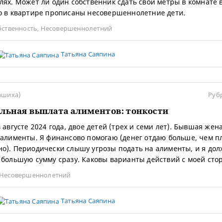
лях. Может ли один собственник сдать свои метры в комнате 
о в квартире прописаны несовершеннолетние дети.
бственность
,
Несовершеннолетний
Татьяна Саяпина
ашиха)
Руб
льная выплата алиментов: тонкости
 августе 2024 года, двое детей (трех и семи лет). Бывшая жен
 алименты. Я финансово помогаю (денег отдаю больше, чем п
о). Периодически слышу угрозы подать на алименты, и я дол
 большую сумму сразу. Каковы варианты действий с моей сто
Несовершеннолетний
Татьяна Саяпина