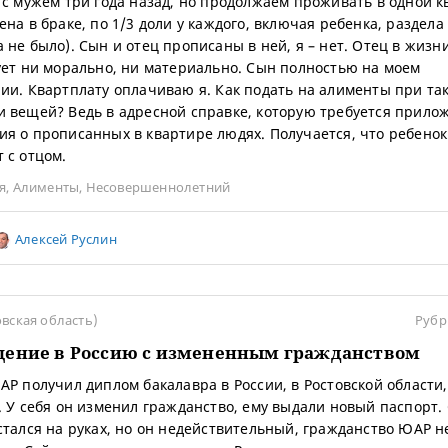
 с мужем три года назад, но продолжаем проживать в одной 
ена в браке, по 1/3 доли у каждого, включая ребенка, раздела
 не было). Сын и отец прописаны в ней, я – нет. Отец в жизн
ует ни морально, ни материально. Сын полностью на моем
ии. Квартплату оплачиваю я. Как подать на алименты при та
 вещей? Ведь в адресной справке, которую требуется прилож
я о прописанных в квартире людях. Получается, что ребенок
 с отцом.
я
,
Алименты
,
Несовершеннолетний
Алексей Руслин
овская область)
Рубр
щение в Россию с измененным гражданством
АР получил диплом бакалавра в России, в Ростовской области,
. У себя он изменил гражданство, ему выдали новый паспорт.
стался на руках, но он недействительный, гражданство ЮАР н