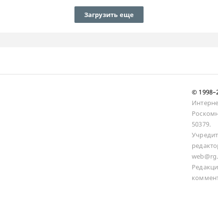
Загрузить еще
© 1998
Интерне
Роскомн
50379.
Учредит
редакто
web@rg.
Редакци
коммент