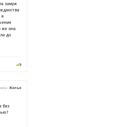
ла замуж
ажданства
 я
ашение
и же она
ла до
9
рика:
Жилье
а без
рью?