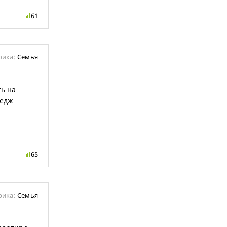
61
рика:
Семья
ть на
ледж
65
рика:
Семья