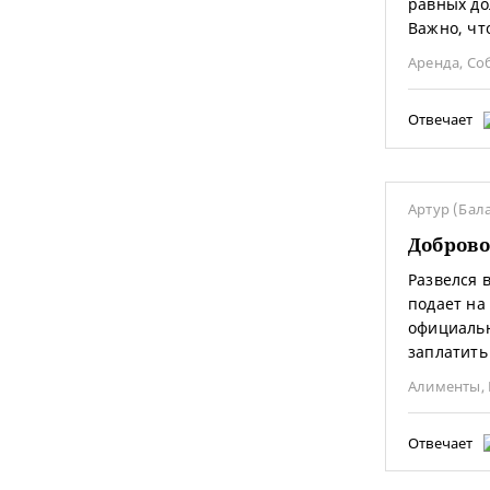
равных до
Важно, чт
Аренда
,
Со
Отвечает
Артур (Бал
Доброво
Развелся в
подает на
официальн
заплатить
Алименты
,
Отвечает