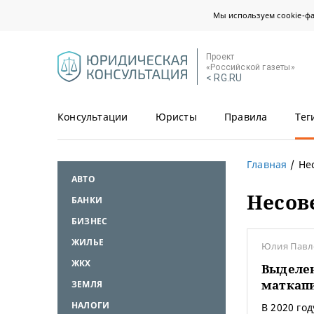
Мы используем cookie-ф
Проект
«Российской газеты»
< RG.RU
Консультации
Юристы
Правила
Тег
Главная
Не
АВТО
Несов
БАНКИ
БИЗНЕС
ЖИЛЬЕ
Юлия Павл
ЖКХ
Выделен
маткап
ЗЕМЛЯ
НАЛОГИ
В 2020 год