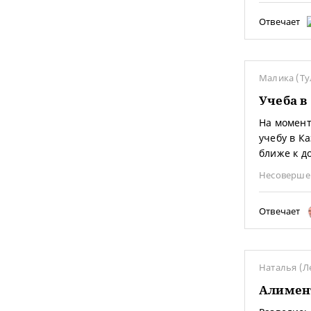
Отвечает
Малика (Ту
Учеба в
На момент
учебу в К
ближе к до
Несоверше
Отвечает
Наталья (Л
Алимент