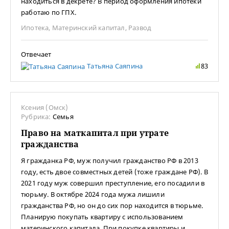
находиться в декрете? В период оформления ипотеки
работаю по ГПХ.
Ипотека
,
Материнский капитал
,
Развод
Отвечает
Татьяна Саяпина
83
Ксения (Омск)
Рубрика:
Семья
Право на маткапитал при утрате
гражданства
Я гражданка РФ, муж получил гражданство РФ в 2013
году, есть двое совместных детей (тоже граждане РФ). В
2021 году муж совершил преступление, его посадили в
тюрьму. В октябре 2024 года мужа лишили
гражданства РФ, но он до сих пор находится в тюрьме.
Планирую покупать квартиру с использованием
материнского капитала. При покупке квартиры и