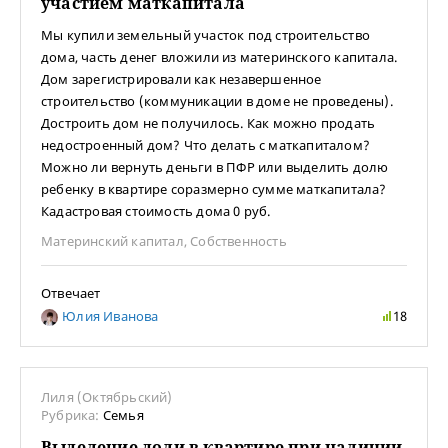
участием маткапитала
Мы купили земельный участок под строительство
дома, часть денег вложили из материнского капитала.
Дом зарегистрировали как незавершенное
строительство (коммуникации в доме не проведены).
Достроить дом не получилось. Как можно продать
недостроенный дом? Что делать с маткапиталом?
Можно ли вернуть деньги в ПФР или выделить долю
ребенку в квартире соразмерно сумме маткапитала?
Кадастровая стоимость дома 0 руб.
Материнский капитал
,
Собственность
Отвечает
Юлия Иванова
18
Лиля (Октябрьский)
Рубрика:
Семья
Выделение доли в квартире при наличии