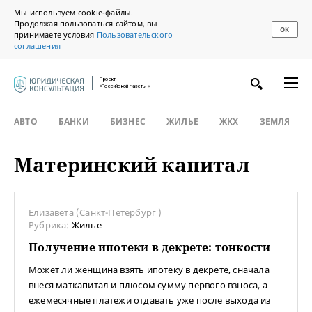
Мы используем cookie-файлы.
Продолжая пользоваться сайтом, вы
ОК
принимаете условия
Пользовательского
соглашения
Проект
«Российской газеты»
АВТО
БАНКИ
БИЗНЕС
ЖИЛЬЕ
ЖКХ
ЗЕМЛЯ
Материнский капитал
Елизавета (Санкт-Петербург )
Рубрика:
Жилье
Получение ипотеки в декрете: тонкости
Может ли женщина взять ипотеку в декрете, сначала
внеся маткапитал и плюсом сумму первого взноса, а
ежемесячные платежи отдавать уже после выхода из