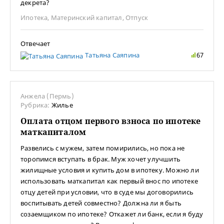
декрета?
Ипотека
,
Материнский капитал
,
Отпуск
Отвечает
Татьяна Саяпина
67
Анжела (Пермь)
Рубрика:
Жилье
Оплата отцом первого взноса по ипотеке
маткапиталом
Развелись с мужем, затем помирились, но пока не
торопимся вступать в брак. Муж хочет улучшить
жилищные условия и купить дом в ипотеку. Можно ли
использовать маткапитал как первый внос по ипотеке
отцу детей при условии, что в суде мы договорились
воспитывать детей совместно? Должна ли я быть
созаемщиком по ипотеке? Откажет ли банк, если я буду