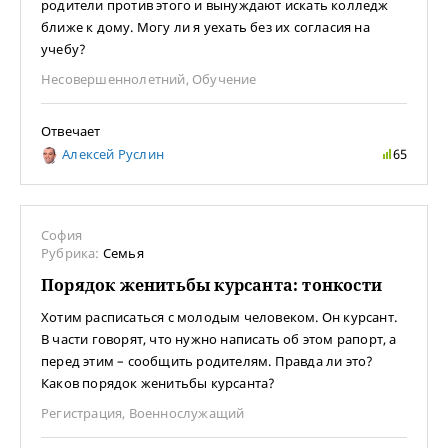
родители против этого и вынуждают искать колледж
ближе к дому. Могу ли я уехать без их согласия на
учебу?
Несовершеннолетний
,
Обучение
Отвечает
Алексей Руслин
65
София
Рубрика:
Семья
Порядок женитьбы курсанта: тонкости
Хотим расписаться с молодым человеком. Он курсант.
В части говорят, что нужно написать об этом рапорт, а
перед этим – сообщить родителям. Правда ли это?
Каков порядок женитьбы курсанта?
Регистрация
,
Военнослужащий