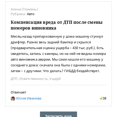
Алена (Тюмень)
Рубрика:
Авто
Компенсация вреда от ДТП после смены
номеров виновника
Месяц назад припаркованную у дома машину стукнул
дрифтер. Разнес весь задний бампер и скрылся
(предварительная оценка ущерба – 430 тыс. руб.). Есть
свидетель, запись с камеры, но на ней не видны номера
авто виновника аварии. Мы сами нашли его машину у
соседнего дома: сначала она была с одними номерами,
затем – с другими. Что делать? ГИБДД бездействует.
ДТП
,
Ответственность
,
Ущерб
Отвечает
Юлия Иванова
38
Загрузить еще