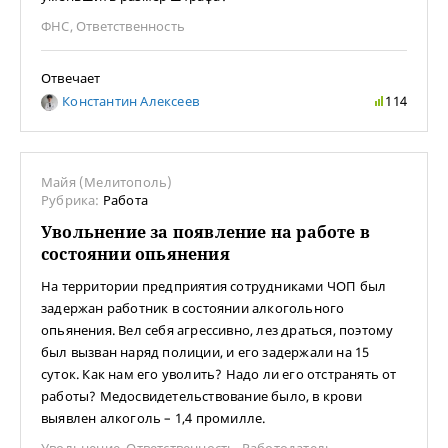
ФНС
,
Ответственность
Отвечает
Константин Алексеев
114
Майя (Мелитополь)
Рубрика:
Работа
Увольнение за появление на работе в
состоянии опьянения
На территории предприятия сотрудниками ЧОП был
задержан работник в состоянии алкогольного
опьянения. Вел себя агрессивно, лез драться, поэтому
был вызван наряд полиции, и его задержали на 15
суток. Как нам его уволить? Надо ли его отстранять от
работы? Медосвидетельствование было, в крови
выявлен алкоголь – 1,4 промилле.
Увольнение
,
Ответственность
,
Работодатель