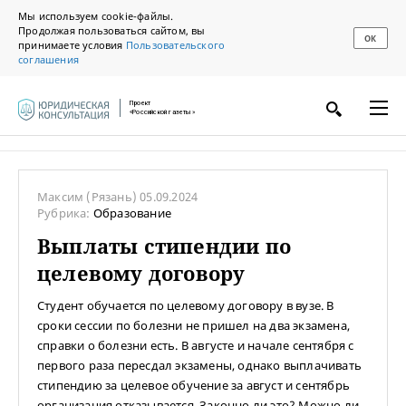
Мы используем cookie-файлы.
Продолжая пользоваться сайтом, вы
ОК
принимаете условия
Пользовательского
соглашения
Проект
«Российской газеты»
Максим
(Рязань)
05.09.2024
Рубрика:
Образование
Выплаты стипендии по
целевому договору
Студент обучается по целевому договору в вузе. В
сроки сессии по болезни не пришел на два экзамена,
справки о болезни есть. В августе и начале сентября с
первого раза пересдал экзамены, однако выплачивать
стипендию за целевое обучение за август и сентябрь
организация отказывается. Законно ли это? Можно ли