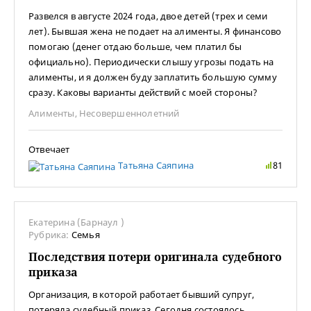
Развелся в августе 2024 года, двое детей (трех и семи
лет). Бывшая жена не подает на алименты. Я финансово
помогаю (денег отдаю больше, чем платил бы
официально). Периодически слышу угрозы подать на
алименты, и я должен буду заплатить большую сумму
сразу. Каковы варианты действий с моей стороны?
Алименты
,
Несовершеннолетний
Отвечает
Татьяна Саяпина
81
Екатерина (Барнаул )
Рубрика:
Семья
Последствия потери оригинала судебного
приказа
Организация, в которой работает бывший супруг,
потеряла судебный приказ. Сегодня состоялось