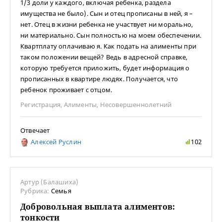
1/3 доли у каждого, включая ребенка, раздела
имущества не было). Сын и отец прописаны в ней, я –
нет. Отец в жизни ребенка не участвует ни морально,
ни материально. Сын полностью на моем обеспечении.
Квартплату оплачиваю я. Как подать на алименты при
таком положении вещей? Ведь в адресной справке,
которую требуется приложить, будет информация о
прописанных в квартире людях. Получается, что
ребенок проживает с отцом.
Регистрация
,
Алименты
,
Несовершеннолетний
Отвечает
Алексей Руслин
102
Артур (Балашиха)
Рубрика:
Семья
Добровольная выплата алиментов:
тонкости