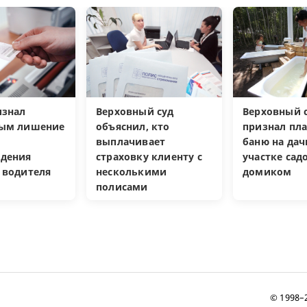
изнал
Верховный суд
Верховный с
ным лишение
объяснил, кто
признал пл
выплачивает
баню на да
дения
страховку клиенту с
участке са
 водителя
несколькими
домиком
полисами
© 1998