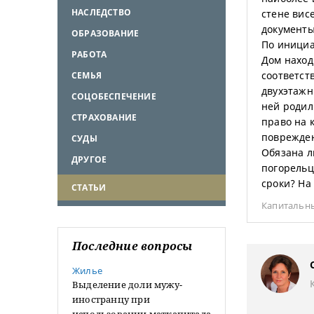
НАСЛЕДСТВО
стене вис
документы
ОБРАЗОВАНИЕ
По инициа
РАБОТА
Дом наход
соответст
СЕМЬЯ
двухэтажн
СОЦОБЕСПЕЧЕНИЕ
ней родил
СТРАХОВАНИЕ
право на 
поврежден
СУДЫ
Обязана л
ДРУГОЕ
погорельц
сроки? На
СТАТЬИ
Капитальн
Последние вопросы
Жилье
Выделение доли мужу-
иностранцу при