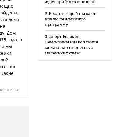
ждет прибавка к пенсии
вающие
найдены.
В России разрабатывают
новую пенсионную
его дома.
программу
 не
ду. Дом
Эксперт Беляков:
75 года, в
Пенсионные накопления
 ли мы
можно начать делать с
хники,
маленьких сумм
сов?
жены ли
 какие
ное жилье