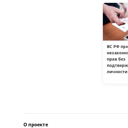
ВС РФ пр
незакон
прав без
подтверж
личности
О проекте