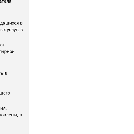
ателя
одящихся в
х услуг, в
яют
ртирной
ь в
.
ащего
ия,
новлены, а