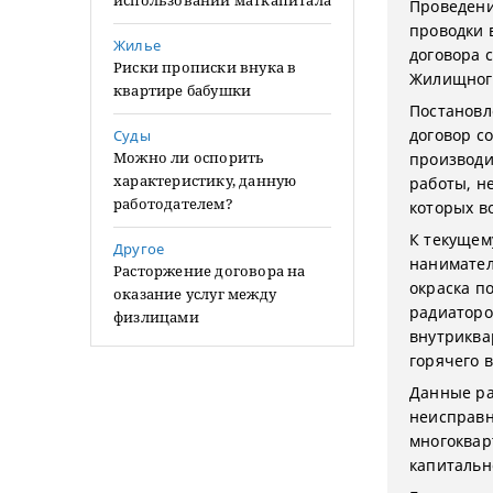
использовании маткапитала
Проведени
проводки 
Жилье
договора с
Риски прописки внука в
Жилищного
квартире бабушки
Постановл
договор с
Суды
Можно ли оспорить
производи
характеристику, данную
работы, н
работодателем?
которых в
К текущем
Другое
нанимателе
Расторжение договора на
окраска п
оказание услуг между
радиаторо
физлицами
внутриква
горячего 
Данные ра
неисправн
многоквар
капитальн