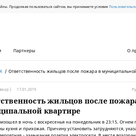
айлы. Продолжая пользоваться сайтом, вы принимаете условия
Пользовательс
и
Партнеры
О п
Х
Ответственность жильцов после пожара в муниципально
вкар )
17.01.2019
Р
ственность жильцов после пожар
ципальной квартире
изошел в ночь с воскресенья на понедельник в 23:15. Огнем
ы кухня и прихожая. Причину установить затрудняются, указ
вероятная - замыкание розетки электросети. В месте возгора