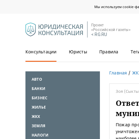
Мы используем cookie-ф
Проект
«Российской газеты»
< RG.RU
Консультации
Юристы
Правила
Тег
Главная
ЖК
АВТО
БАНКИ
Зоя
(Сыкты
БИЗНЕС
Ответ
ЖИЛЬЕ
муни
ЖКХ
Пожар про
ЗЕМЛЯ
уничтожен
НАЛОГИ
наиболее 