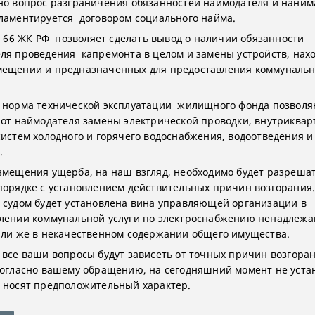
но вопрос разграничения обязанностей наймодателя и наним
ламентируется договором социального найма.
т. 66 ЖК РФ позволяет сделать вывод о наличии обязанности
ля проведения капремонта в целом и замены устройств, нах
ещении и предназначенных для предоставления коммунальны
.
 норма технической эксплуатации жилищного фонда позвол
 от наймодателя замены электрической проводки, внутриква
систем холодного и горячего водоснабжения, водоотведения и
.
змещения ущерба, на наш взгляд, необходимо будет разрешат
порядке с установлением действительных причин возгорания
 судом будет установлена вина управляющей организации в
лении коммунальной услуги по электроснабжению ненадлеж
или же в некачественном содержании общего имущества.
 все ваши вопросы будут зависеть от точных причин возгоран
согласно вашему обращению, на сегодняшний момент не уста
 носят предположительный характер.