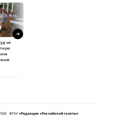
Next
уд не
Верховный суд
Верховный суд
атную
запретил
Купленная пос
чном
приватизировать
развода маши
довым
здание кинотеатра
общей не счит
–2026 ФГБУ
«Редакция «Российской газеты»