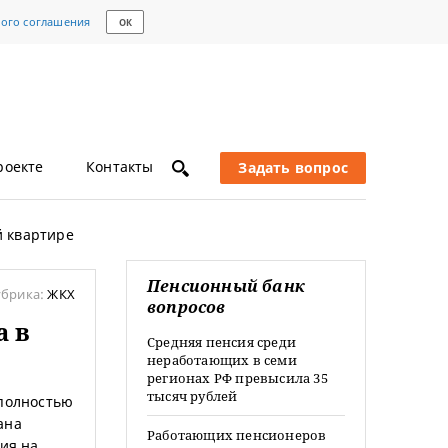
кого соглашения
ОК
роекте
Контакты
Задать вопрос
й квартире
Пенсионный банк
убрика:
ЖКХ
вопросов
а в
Средняя пенсия среди
неработающих в семи
регионах РФ превысила 35
тысяч рублей
 полностью
ана
Работающих пенсионеров
ния на