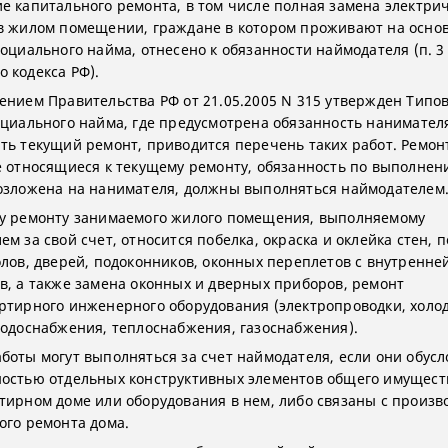
е капитального ремонта, в том числе полная замена электри
в жилом помещении, граждане в котором проживают на осно
оциального найма, отнесено к обязанности наймодателя (п. 3 ч
 кодекса РФ).
ением Правительства РФ от 21.05.2005 N 315 утвержден Типо
оциального найма, где предусмотрена обязанность нанимател
ть текущий ремонт, приводится перечень таких работ. Ремо
е относящиеся к текущему ремонту, обязанность по выполне
озложена на нанимателя, должны выполняться наймодателем
у ремонту занимаемого жилого помещения, выполняемому
м за свой счет, относится побелка, окраска и оклейка стен, п
олов, дверей, подоконников, оконных переплетов с внутренне
в, а также замена оконных и дверных приборов, ремонт
ртирного инженерного оборудования (электропроводки, холод
водоснабжения, теплоснабжения, газоснабжения).
боты могут выполняться за счет наймодателя, если они обус
остью отдельных конструктивных элементов общего имущест
тирном доме или оборудования в нем, либо связаны с произв
ого ремонта дома.