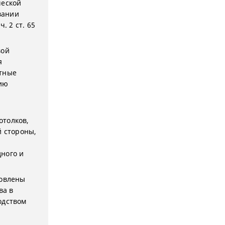
ческой
вании
. 2 ст. 65
вой
я
нтные
нию
.
отолков,
й стороны,
ного и
ловлены
ва в
одством