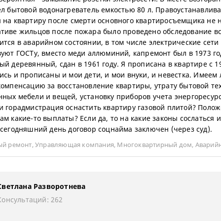
ел бытовой водонагреватель емкостью 80 л. Правоустанавли
 на квартиру после смерти основного квартиросъемщика не 
тиве жильцов после пожара было проведено обследование вс
ится в аварийном состоянии, в том числе электрические сети
вуют ГОСТу, вместо меди аллюминий, капремонт был в 1973 го
ый деревянный, сдан в 1961 году. Я прописана в квартире с 19
ись и прописаны и мои дети, и мои внуки, и невестка. Имеем
компенсацию за восстановление квартиры, утрату бытовой те
ных мебели и вещей, установку приборов учета энергоресур
и горадмистрация оснастить квартиру газовой плитой? Поло
ам какие-то выплаты? Если да, то на какие законы сослаться и
 сегодняшний день договор соцнайма заключен (через суд).
ый ремонт
,
Управляющая компания
,
Многоквартирный дом
,
Аварий
Светлана Разворотнева
Консультаций: 262