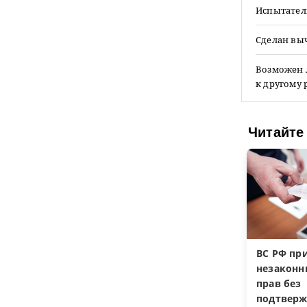
Испытател
Сделан выч
Возможен л
к другому 
Читайте
ВС РФ пр
незакон
прав без
подтверж