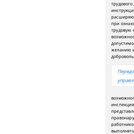
трудового
инструкци
расширяющ
при ознак
трудовую ф
возможнос
допустимо
желанию и
доброволь
Передо
управл
возможног
инспекция
представл
правонару
работнико
выполнять