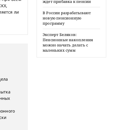
ждет прибавка к пенсии
ЖКХ,
ляется ли
В России разрабатывают
новую пенсионную
программу
Эксперт Беляков:
Пенсионные накопления
можно начать делать с
маленьких сумм
дела
е
пытка
онных
ионного
ски