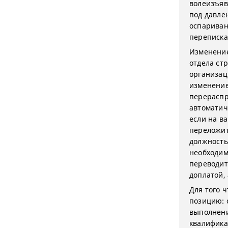
волеизъяв
под давле
оспариван
переписка
Изменение
отдела ст
организац
изменение
перераспр
автоматич
если на в
переложит
должность
необходим
переводит
доплатой,
Для того 
позицию: 
выполнени
квалифика