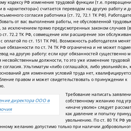
ому кодексу РФ изменение трудовой функции (т.е. превращени
и в «архитектора») считается переводом на другую работу и д
исьменного согласия работника (ст. 72, 72.1 ТК РФ). Работодат
бовать от вас выполнения работы, не обусловленной трудовы
, за исключением прямо предусмотренных законом случаев 
о ст. 72.2 ТК РФ, совмещение или расширение зон обслуживан
 с оплатой по ст. 151 ТК РФ). Возможность работодателя менят
ые обязанности по ст. 74 ТК РФ ограничена и не может подме
евод на другую работу: если круг обязанностей существенно м
я несвойственным должности, то это уже изменение трудовой
 согласия. Ультиматум «либо соглашайся, либо увольняйся», 
оснований для изменения условий труда нет, квалифицируетс
бление правом и может свидетельствовать о принуждении к
ю.
Требование написать заявлен
ение директора ООО в
собственному желанию под уг
«иначе уволю» следует рассма
мочия
как давление и попытку прину
увольнению. По ст. 80 ТК РФ у
енному желанию допустимо только при наличии добровольног