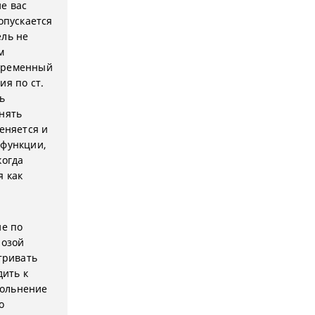
е вас
опускается
ель не
м
(временный
ия по ст.
ь
нять
еняется и
 функции,
когда
я как
ие по
розой
тривать
дить к
вольнение
о