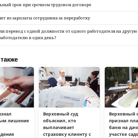
ьный срок при срочном трудовом договоре
ет из зарплаты сотрудника за переработку
и перевод с одной должности от одного работодателя на другу
работодателю в один день?
 также
изнал
Верховный суд
Верховный с
ным лишение
объяснил, кто
признал пл
выплачивает
баню на да
дения
страховку клиенту с
участке са