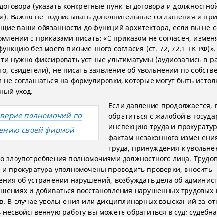
 договора (указать конкретные пункты договора и должностно
и). Важно не подписывать дополнительные соглашения и при
ие ваши обязанности до функций архитектора, если вы не с
омлении с приказами писать: «С приказом не согласен, измен
ункцию без моего письменного согласия (ст. 72, 72.1 ТК РФ)».
ти нужно фиксировать устные ультиматумы (аудиозапись в р
го, свидетели), не писать заявление об увольнении по собств
 не соглашаться на формулировки, которые могут быть истол
ный уход.
Если давление продолжается, 
верие полномочий по
обратиться с жалобой в госуд
инспекцию труда и прокуратур
ению своей фирмой
фактам незаконного изменени
труда, принуждения к увольне
о злоупотребления полномочиями должностного лица. Трудо
 и прокуратура уполномочены проводить проверки, вносить
ения об устранении нарушений, возбуждать дела об админис
шениях и добиваться восстановления нарушенных трудовых 
в. В случае увольнения или дисциплинарных взысканий за от
 несвойственную работу вы можете обратиться в суд; судебна