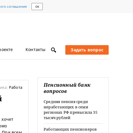
кого соглашения
ОК
роекте
Контакты
Задать вопрос
Пенсионный банк
ика:
Работа
вопросов
й
Средняя пенсия среди
неработающих в семи
регионах РФ превысила 35
тысяч рублей
 хочет
омо
Работающих пенсионеров
. При всем