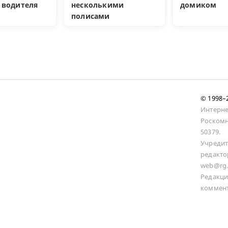
 водителя
несколькими
домиком
полисами
© 1998
Интерне
Роскомн
50379.
Учредит
редакто
web@rg.
Редакци
коммент