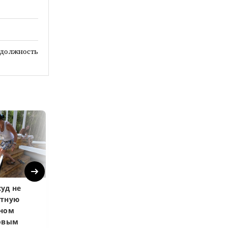
ю должность
Next
уд не
Верховный суд
Верховный суд
атную
запретил
Купленная пос
чном
приватизировать
развода маши
довым
здание кинотеатра
общей не счит