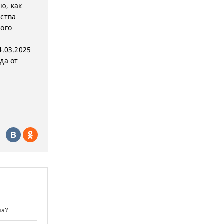
ю, как
ьства
рого
4.03.2025
да от
на?