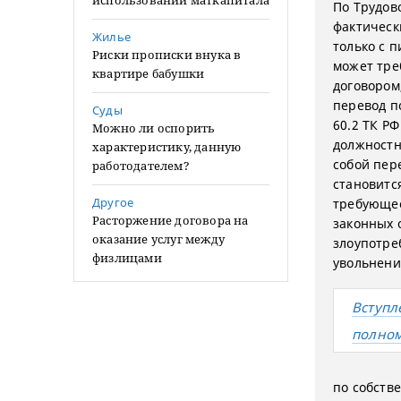
использовании маткапитала
По Трудов
фактическ
Жилье
только с п
Риски прописки внука в
может тре
квартире бабушки
договором
перевод п
Суды
60.2 ТК РФ
Можно ли оспорить
должностн
характеристику, данную
собой пер
работодателем?
становитс
Другое
требующее
Расторжение договора на
законных 
оказание услуг между
злоупотре
физлицами
увольнени
Вступл
полно
по собств