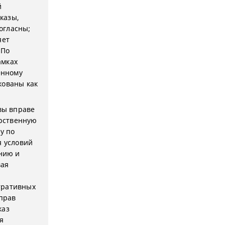
й
казы,
огласны;
яет
 По
амках
енному
кованы как
вы вправе
арственную
у по
я условий
нию и
вая
тративных
прав
каз
я