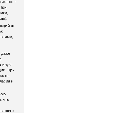
аписанное
 При
писи,
зы).
нкций от
ак
актами,
: даже
а
а иную
ции. При
ость,
ласия и
вою
, что
 вашего