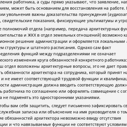
ления работника, а суды прямо указывают, что заявление, н
нием, может быть основанием для восстановления на работе.
ии увольнения важны доказательства принуждения (аудиоза
, свидетельские показания, фиксирующие ультиматумы и угро
 полномочий отдела (например, передача архитектурных фу
роительства и ЖКХ в отдел земельных отношений) возможно к
ионное решение администрации и оформляется локальными 
м структуры и штатного расписания. Однако сам факт
еделения функций между подразделениями не означает
еского изменения круга обязанностей конкретного работника
аш отдел возложены архитектурные вопросы, это не дает прав
ь обязанности архитектора на сотрудника, который принят н
 и не имеет соответствующей трудовой функции и квалифика
ости администрация должна вводить соответствующую должн
ь работника по соглашению или оформлять совмещение с сог
 а не подменять это односторонними указаниями.
чтобы вам себя защитить, следует письменно зафиксировать с
служебная записка или объяснение на имя руководителя о том
е обязанностей архитектора невозможно ввиду отсутствия
ции и что навязываемые функции не соответствуют условиям