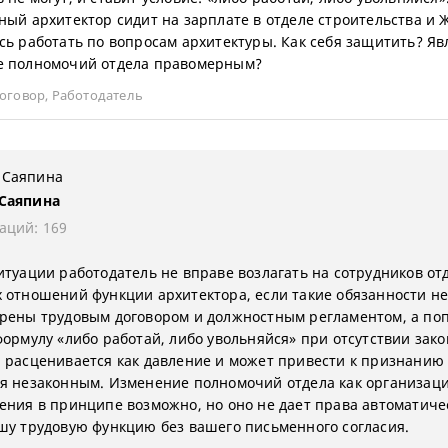
ный архитектор сидит на зарплате в отделе строительства и 
сь работать по вопросам архитектуры. Как себя защитить? Яв
е полномочий отдела правомерным?
договор
,
Работодатель
 Саяпина
аций: 169
итуации работодатель не вправе возлагать на сотрудников от
 отношений функции архитектора, если такие обязанности н
рены трудовым договором и должностным регламентом, а по
формулу «либо работай, либо увольняйся» при отсутствии зак
 расценивается как давление и может привести к признанию
я незаконным. Изменение полномочий отдела как организац
ения в принципе возможно, но оно не дает права автоматиче
шу трудовую функцию без вашего письменного согласия.