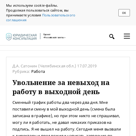
Мы используем cookie-файлы.
Продолжая пользоваться сайтом, вы
ОК
принимаете условия
Пользовательского
соглашения
Проект
«Российской газеты»
Д.А. Сатонин
(Челябинская обл.)
17.07.2019
Рубрика:
Работа
Увольнение за невыход на
работу в выходной день
Сменный график работы два через два дня. Мне
поставили смену в мой выходной день (смена была
записана в графике), но при этом никто не спрашивал,
могу ли я работать, не давал никаких приказов на
подпись. Я не вышел на работу. Сегодня меня вызвали
к директору и предложили написать заявление по