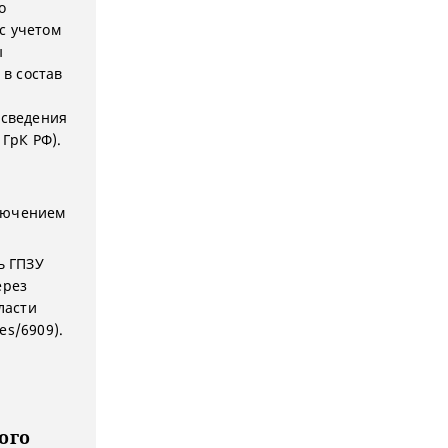
о
с учетом
ы
 в состав
 сведения
 ГрК РФ).
ключением
ь ГПЗУ
ерез
ласти
ces/6909).
ого