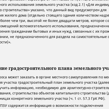
ого использования земельного участка (код 2.1) «Для индиви
 строительства» указано, что данный вид предусмотрен для
я жилого дома (отдельно стоящего здания количеством надз
более чем три, высотой не более двадцати метров, которое со
помещений вспомогательного использования, предназначенн
рения гражданами бытовых и иных нужд, связанных с их пр
дании, не предназначенного для раздела на самостоятельные
сти)».
ие градостроительного плана земельного уч
роса может заказать в органе местного самоуправления по ме
я участка градостроительный план земельного участка (далее
учить информацию, необходимую для архитектурно-строител
вания, строительства объектов капитального строительства (
ницах конкретного земельного участка (ч. 1 ст. 57.3 ГрК РФ).
 ГПЗУ содержится информация о возможности подключения