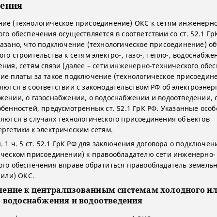
чения
ие (технологическое присоединение) ОКС к сетям инженерно
го обеспечения осуществляется в соответствии со ст. 52.1 ГрК
казано, что подключение (технологическое присоединение) о
го строительства к сетям электро-, газо-, тепло-, водоснабже
ения, сетям связи (далее – сети инженерно-технического обес
ие платы за такое подключение (технологическое присоедин
яются в соответствии с законодательством РФ об электроэнерг
жении, о газоснабжении, о водоснабжении и водоотведении, о
обенностей, предусмотренных ст. 52.1 ГрК РФ. Указанные осо
яются в случаях технологического присоединения объектов
ергетики к электрическим сетям.
. 1 ч. 5 ст. 52.1 ГрК РФ для заключения договора о подключен
ическом присоединении) к правообладателю сети инженерно-
ого обеспечения вправе обратиться правообладатель земельн
(или) ОКС.
ение к централизованным системам холодного и
о водоснабжения и водоотведения