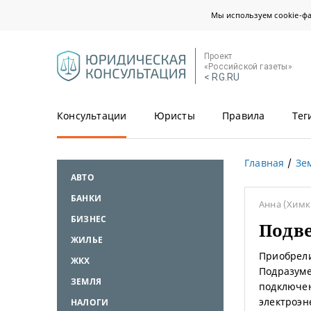
Мы используем cookie-ф
Проект
«Российской газеты»
< RG.RU
Консультации
Юристы
Правила
Тег
Главная
Зе
АВТО
БАНКИ
Анна
(Химк
БИЗНЕС
Подв
ЖИЛЬЕ
Приобрели
ЖКХ
Подразуме
ЗЕМЛЯ
подключен
электроэн
НАЛОГИ