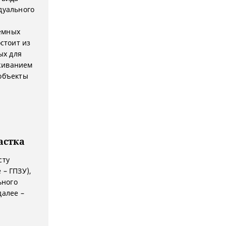
дуального
емных
стоит из
ых для
оживанием
 объекты
астка
сту
 – ГПЗУ),
ьного
далее –