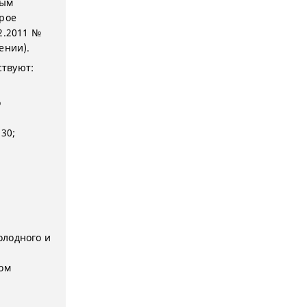
ным
орое
2.2011 №
ении).
ствуют:
о
30;
олодного и
том