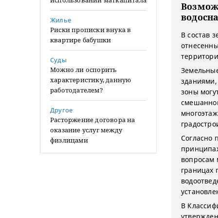
использовании маткапитала
Возмож
водосн
Жилье
Риски прописки внука в
В состав 
квартире бабушки
отнесенны
территориа
Суды
Можно ли оспорить
Земельные
характеристику, данную
зданиями,
работодателем?
зоны могу
смешанной
Другое
многоэтаж
Расторжение договора на
градострои
оказание услуг между
Согласно п
физлицами
принципах
вопросам 
границах п
водоотвед
установле
В Классиф
утвержден