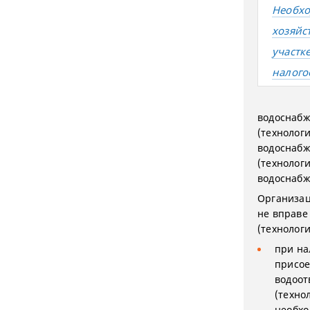
Необхо
хозяйс
участк
налого
водоснабж
(технолог
водоснабж
(технолог
водоснабж
Организац
не вправе
(технолог
при на
присое
водоот
(техно
необхо