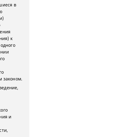
шиеся в
ю
и)
о
чения
ния) к
лодного
ении
го
го
м законом.
ведение,
кого
ния и
сти,