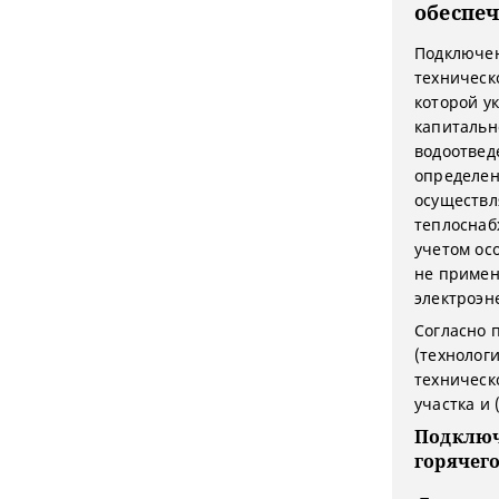
обеспе
Подключен
техническо
которой у
капитально
водоотвед
определен
осуществл
теплоснаб
учетом ос
не примен
электроэн
Согласно п
(технолог
техническ
участка и 
Подключ
горячег