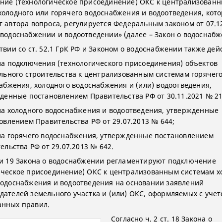
ие (технологическое присоединение) ОКС к централизован
холодного или горячего водоснабжения и водоотведения, кот
т автора вопроса, регулируется Федеральным законом от 07.1
 водоснабжении и водоотведении» (далее – Закон о водоснабж
твии со ст. 52.1 ГрК РФ и Законом о водоснабжении также дей
а подключения (технологического присоединения) объектов
льного строительства к централизованным системам горячег
абжения, холодного водоснабжения и (или) водоотведения,
денные постановлением Правительства РФ от 30.11.2021 № 21
а холодного водоснабжения и водоотведения, утвержденные
овлением Правительства РФ от 29.07.2013 № 644;
а горячего водоснабжения, утвержденные постановлением
ельства РФ от 29.07.2013 № 642.
 и 19 Закона о водоснабжении регламентируют подключение
ическое присоединение) ОКС к централизованным системам х
водоснабжения и водоотведения на основании заявлений
дателей земельного участка и (или) ОКС, оформляемых с уче
нных правил.
Согласно ч. 2 ст. 18 Закона о