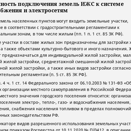
ность подключения земель ИЖС к системе
абжения и электросетям
земель населенных пунктов могут входить земельные участки,
е в соответствии с градостроительными регламентами к
льным зонам, в том числе жилым (пп. 1 п. 1 ст. 85 ЗК РФ).
 участки в составе жилых зон предназначены для застройки
 а также объектами культурно-бытового и иного назначения.
т предназначаться для индивидуальной жилой застройки, ма
 жилой застройки, среднеэтажной смешанной жилой застрой
ной жилой застройки, а также иных видов застройки согласно
тельным регламентам (п. 5 ст. 85 ЗК РФ).
. 4 ч. 1 ст. 14 Федерального закона от 06.10.2003 № 131-ФЗ «
 организации местного самоуправления в Российской Федера
местного значения городского поселения относится: организа
оселения электро-, тепло-, газо- и водоснабжения населения,
ения, снабжения населения топливом в пределах полномочий
нных законодательством РФ.
икаторе видов разрешенного использования земельных участ
ном приказом Росреестра от 10.11.2020 № П/0412, в описании