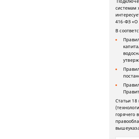
Подключен
системам 
интересуе
416-ФЗ «О
В соответс
Правил
капита
водосн
утверж
Правил
постан
Правил
Правит
Статьи 18
(технолог
горячего 
правообла
вышеуказа