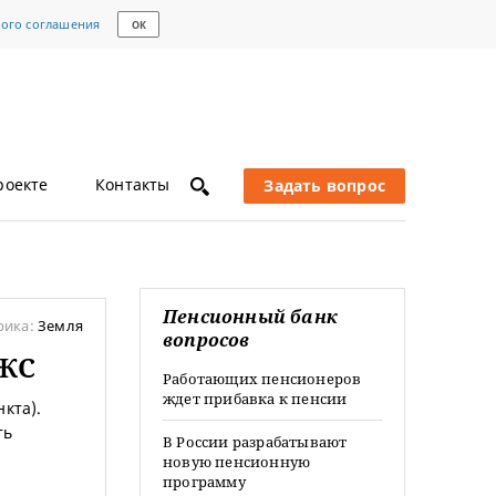
кого соглашения
ОК
роекте
Контакты
Задать вопрос
Пенсионный банк
рика:
Земля
вопросов
ИЖС
Работающих пенсионеров
ждет прибавка к пенсии
кта).
ть
В России разрабатывают
новую пенсионную
программу