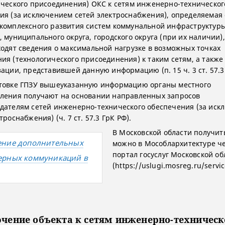
ического присоединения) ОКС к сетям инженерно-техническог
ия (за исключением сетей электроснабжения), определяемая 
комплексного развития систем коммунальной инфраструктур
 муниципального округа, городского округа (при их наличии),
ходят сведения о максимальной нагрузке в возможных точках
ия (технологического присоединения) к таким сетям, а также
зации, представившей данную информацию (п. 15 ч. 3 ст. 57.3
товке ГПЗУ вышеуказанную информацию органы местного
ления получают на основании направленных запросов
дателям сетей инженерно-технического обеспечения (за ис
троснабжения) (ч. 7 ст. 57.3 ГрК РФ).
В Московской области получит
ение дополнительных
можно в Мособлархитектуре ч
портал госуслуг Московской об
ерных коммуникаций в
(https://uslugi.mosreg.ru/servi
чение объекта к сетям инженерно-техническ