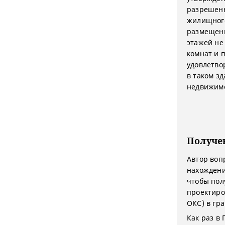
разрешенн
жилищного
размещени
этажей не 
комнат и 
удовлетво
в таком з
недвижимо
Получен
Автор воп
нахождени
чтобы пол
проектиро
ОКС) в гра
Как раз в