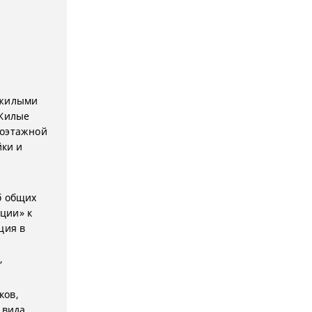
 жилыми
 Жилые
лоэтажной
ки и
Об общих
ции» к
ция в
,
ков,
 вида