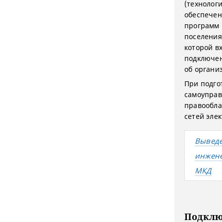
(технолог
обеспечен
программ 
поселения,
которой в
подключен
об органи
При подго
самоуправ
правообла
сетей элек
Вывед
инжен
МКД
Подклю