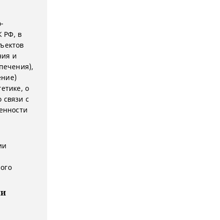
-
 РФ, в
бъектов
ния и
печения),
ение)
етике, о
 связи с
бенности
ии
ого
ли