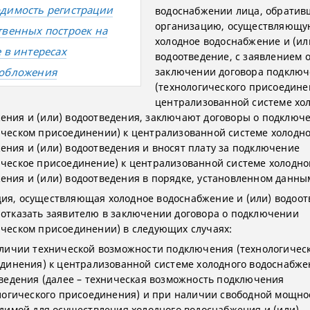
димость регистрации
водоснабжении лица, обратив
организацию, осуществляющу
твенных построек на
холодное водоснабжение и (ил
е в интересах
водоотведение, с заявлением 
обложения
заключении договора подклю
(технологического присоедине
централизованной системе хо
ения и (или) водоотведения, заключают договоры о подключ
ическом присоединении) к централизованной системе холодно
ения и (или) водоотведения и вносят плату за подключение
ическое присоединение) к централизованной системе холодно
ения и (или) водоотведения в порядке, установленном данны
ия, осуществляющая холодное водоснабжение и (или) водоот
 отказать заявителю в заключении договора о подключении
ическом присоединении) в следующих случаях:
личии технической возможности подключения (технологичес
динения) к централизованной системе холодного водоснабже
ведения (далее – техническая возможность подключения
логического присоединения) и при наличии свободной мощно
димой для осуществления холодного водоснабжения и (или)