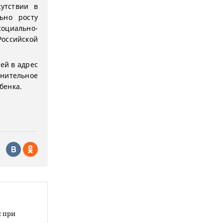
утствии в
ьно росту
циально-
оссийской
ей в адрес
нительное
бенка.
с при