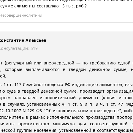
сумме алименты составляют 5 тыс. руб.?
Несовершеннолетний
Константин Алексеев
Консультаций: 519
т (регулярный или внеочередной — по требованию одной 
в, которые выплачиваются в твердой денежной сумме, н
ей.
п. 1 ст. 117 Семейного кодекса РФ индексацию алиментов, вз
ю суда в твердой денежной сумме, производит организаци
торым направлен исполнительный документ (копия исполн
) в случаях, установленных ч. 1 ст. 9 и п. 8 ч. 1 ст. 47 Фе
 02.10.2007 N 229-ФЗ "Об исполнительном производстве", либ
сполнитель в рамках исполнительного производства пропо
личины прожиточного минимума для соответствующей с
ческой группы населения, установленной в соответствующе