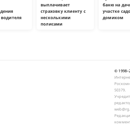
выплачивает
баню на да
дения
страховку клиенту с
участке са
 водителя
несколькими
домиком
полисами
© 1998
Интерне
Роскомн
50379.
Учредит
редакто
web@rg.
Редакци
коммент