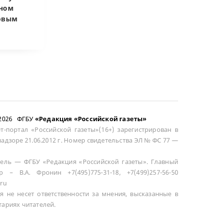
чном
приватизировать
развода маши
довым
здание кинотеатра
общей не счит
–2026 ФГБУ
«Редакция «Российской газеты»
т-портал «Российской газеты»(16+) зарегистрирован в
адзоре 21.06.2012 г. Номер свидетельства ЭЛ № ФС 77 —
ель — ФГБУ «Редакция «Российской газеты». Главный
р – В.А. Фронин +7(495)775-31-18, +7(499)257-56-50
ru
я не несет ответственности за мнения, высказанные в
ариях читателей.