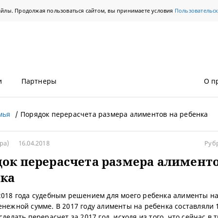
айлы. Продолжая пользоваться сайтом, вы принимаете условия
Пользовательс
и
Партнеры
О п
мья
Порядок перерасчета размера алиментов на ребенка
ра)
16.04.2018
Руб
ок перерасчета размера алименто
нка
2018 года судебным решением для моего ребенка алименты н
енежной сумме. В 2017 году алименты на ребенка составляли 1
сделать перерасчет за 2017 год, исходя из того, что сейчас в 