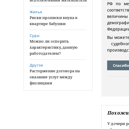
использовании маткапитала
РФ по ме
соответс
Жилье
величин
Риски прописки внука в
демограф
квартире бабушки
Федераци
Суды
Вы можете
Можно ли оспорить
судебног
характеристику, данную
производс
работодателем?
Другое
Спасибо
Расторжение договора на
оказание услуг между
физлицами
Похожи
У дочери р