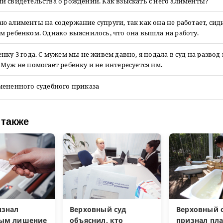
 свидетельства о рождении. Как взыскать с него алименты?
 алименты на содержание супруги, так как она не работает, сиди
 ребенком. Однако выяснилось, что она вышла на работу.
нку 3 года. С мужем мы не живем давно, я подала в суд на развод 
Муж не помогает ребенку и не интересуется им.
мененного судебного приказа
 также
изнал
Верховный суд
Верховный с
ным лишение
объяснил, кто
признал пл