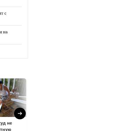
т с
и на
Next
уд не
Верховный суд
Верховный суд
атную
запретил
Купленная пос