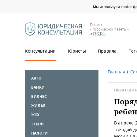
Мы используем cookie-ф
Проект
«Российской газеты»
< RG.RU
Консультации
Юристы
Правила
Тег
Главная
Се
АВТО
БАНКИ
Ника
(Сама
БИЗНЕС
Поряд
ЖИЛЬЕ
ребе
ЖКХ
В апреле 
ЗЕМЛЯ
твердой д
НАЛОГИ
Могу ли я 