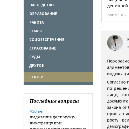
НАСЛЕДСТВО
денежной 
ОБРАЗОВАНИЕ
Алименты
,
РАБОТА
СЕМЬЯ
СОЦОБЕСПЕЧЕНИЕ
СТРАХОВАНИЕ
СУДЫ
Перерасче
ДРУГОЕ
алименто
индексаци
СТАТЬИ
Согласно 
по решени
лицо, ко
Последние вопросы
документа
закона от
Жилье
пристав-и
Выделение доли мужу-
росту ве
иностранцу при
демографи