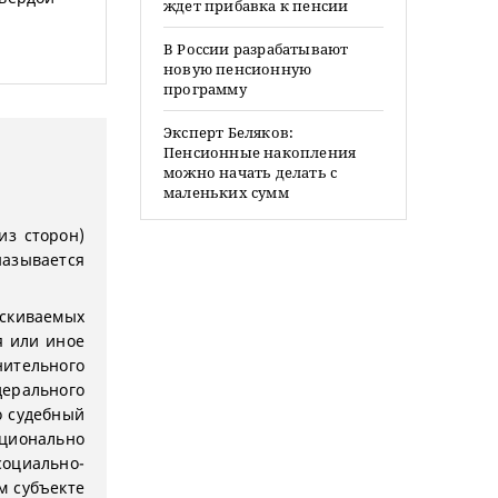
ждет прибавка к пенсии
В России разрабатывают
новую пенсионную
программу
Эксперт Беляков:
Пенсионные накопления
можно начать делать с
маленьких сумм
из сторон)
азывается
ыскиваемых
я или иное
ительного
дерального
о судебный
рционально
оциально-
м субъекте