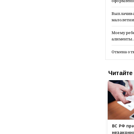
оформлении
Выплачиваю
малолетним
Моему ребе
алименты. 
Отмена от
Читайте
ВС РФ пр
незакон