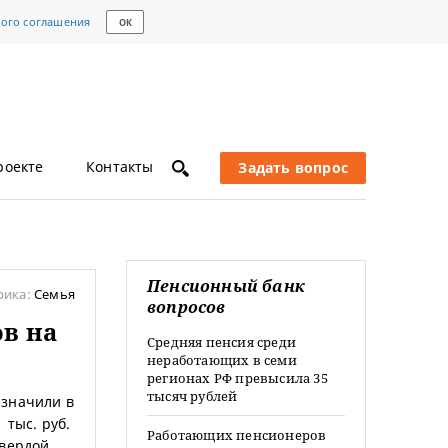
кого соглашения
ОК
роекте
Контакты
Задать вопрос
Пенсионный банк
рика:
Семья
вопросов
в на
Средняя пенсия среди
неработающих в семи
регионах РФ превысила 35
тысяч рублей
азначили в
 тыс. руб.
Работающих пенсионеров
твердой