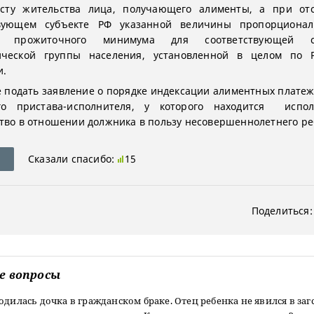
сту жительства лица, получающего алименты, а при отс
твующем субъекте РФ указанной величины пропорционал
ы прожиточного минимума для соответствующей со
ической группы населения, установленной в целом по Р
и.
 подать заявление о порядке индексации алиментных платеж
о пристава-исполнителя, у которого находится испол
тво в отношении должника в пользу несовершеннолетнего ре
Сказали спасибо:
15
Поделиться:
е вопросы
одилась дочка в гражданском браке. Отец ребенка не явился в заг