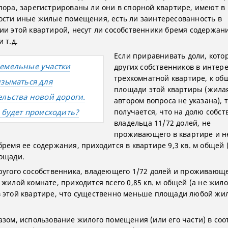
пора, зарегистрированы ли они в спорной квартире, имеют в
ости иные жилые помещения, есть ли заинтересованность в
ии этой квартирой, несут ли сособственники бремя содержан
 т.д.
Если приравнивать доли, котор
емельные участки
других собственников в инте
трехкомнатной квартире, к об
изыматься для
площади этой квартиры (жила
ельства новой дороги.
автором вопроса не указана), 
о будет происходить?
получается, что на долю собст
владельца 11/72 долей, не
проживающего в квартире и н
бремя ее содержания, приходится в квартире 9,3 кв. м общей 
ощади.
ругого сособственника, владеющего 1/72 долей и проживающе
жилой комнате, приходится всего 0,85 кв. м общей (а не жило
 этой квартире, что существенно меньше площади любой жи
азом, использование жилого помещения (или его части) в соо