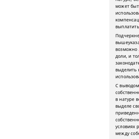
может быт
использов
компенсац
выплатить
Подчеркне
вышеуказа
возможно 
доли, и т
законодат
выделить 
использов
С выводом
собственн
в натуре 
выделе св
приведенн
собственн
условиях 
между соб