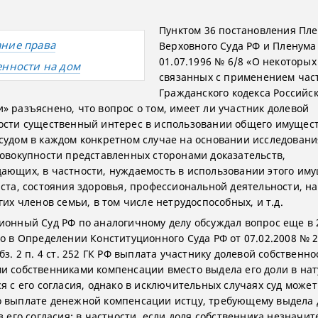
Пунктом 36 постановления Пл
ние права
Верховного Суда РФ и Пленума
01.07.1996 № 6/8 «О некоторых
енности на дом
связанных с применением час
Гражданского кодекса Российс
» разъяснено, что вопрос о том, имеет ли участник долевой
ости существенный интерес в использовании общего имущест
судом в каждом конкретном случае на основании исследовани
совокупности представленных сторонами доказательств,
ающих, в частности, нуждаемость в использовании этого иму
аста, состояния здоровья, профессиональной деятельности, н
гих членов семьи, в том числе нетрудоспособных, и т.д.
ионный Суд РФ по аналогичному делу обсуждал вопрос еще в 2
но в Определении Конституционного Суда РФ от 07.02.2008 № 
бз. 2 п. 4 ст. 252 ГК РФ выплата участнику долевой собственно
и собственниками компенсации вместо выдела его доли в нат
ся с его согласия, однако в исключительных случаях суд може
 выплате денежной компенсации истцу, требующему выдела 
з его согласия: в частности, если доля собственника незначит