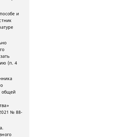
пособе и
стник
натуре
ьно
го
язать
ию (п. 4
енника
то
е общей
тва»
2021 № 88-
а.
вного