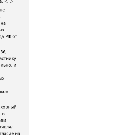
а. <…>
 не
х
 на
ых
да РФ от
36,
астнику
ельно, и
ых
иков
рховный
 в
ика
аявлял
гласие на