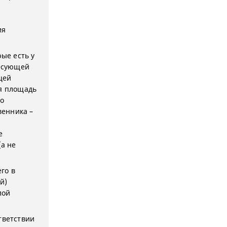
ия
ые есть у
ресующей
щей
я площадь
то
венника –
е
(а не
го в
й)
лой
тветствии