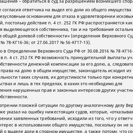
глашения – обратиться в суд за разрешением возникшего спор
е согласия ответчика на выдел его доли из общего имущества
безусловным основанием для отказа в удовлетворении исковы
, постольку действие п. 4 ст. 252 ГК РФ распространяется как
я выделяющегося собственника, так и на требования остальн
в общей долевой собственности» (определения Верховного Су
 № 78-КГ16-36; от 27.06.2017 № 56-КГ17-13).
о в Определении Верховного Суда РФ от 30.08.2016 № 78-КГ16-
 в п. 4 ст. 252 ГК РФ возможность принудительной выплаты уч
обственности денежной компенсации за его долю, а, следоват
 права на долю в общем имуществе, законодатель исходил из
льности таких случаев, их допустимости только при конкретн
ствах и лишь в тех пределах, в каких это необходимо для
ления нарушенных прав и законных интересов других участн
обственности.
отрении похожей ситуации по другому аналогичному делу Ве
кже указал на ошибку нижестоящих судов, которые, «отказывая
рении заявленных требований, исходили из того, что у ответч
нтерес в использовании общего имущества, поскольку он не з
й о выделе доли в спорном имуществе, а также потому, что со