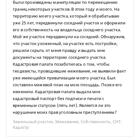
были произведены манипуляции по перемещению
границ некоторых участков. В этом году и моего. На
территорию моего участка, который я обрабатываю
уже 25 лет, передвинули соседний участок и оформили
его в собственность на владельца соседнего участка.
Мой же участок передвинули на соседний. Обнаружив,
что участок ухоженный, на участке есть постройки,
решили скрыть от меня правду и выдать мне
документы на территорию соседнего участка.
Кадастровая палата позаботилась о том, чтобы
геодезисты, проводившие межевание, не выявили факт
уже имеющейся приватизации моего участка. Был
составлен межевой план на мою площадь. Позже его
изменили. Кадастровая палата выдала мне
кадастровый паспорт без подписи и печати с
временным статусом (пять лет). Является ли это
нарушение моих прав уголовным преступлением?
Земельный участок
,
Межевание
,
Собственность
,
СНТ
,
Кадастр