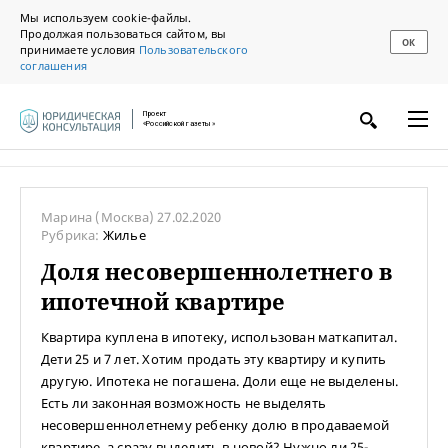
Мы используем cookie-файлы.
Продолжая пользоваться сайтом, вы
ОК
принимаете условия
Пользовательского
соглашения
Проект
«Российской газеты»
Марина
(Москва)
27.02.2020
Рубрика:
Жилье
Доля несовершеннолетнего в
ипотечной квартире
Квартира куплена в ипотеку, использован маткапитал.
Дети 25 и 7 лет. Хотим продать эту квартиру и купить
другую. Ипотека не погашена. Доли еще не выделены.
Есть ли законная возможность не выделять
несовершеннолетнему ребенку долю в продаваемой
квартире, а сразу выделить в новой? Нужно ли 25-