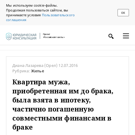
Мы используем cookie-файлы.
Продолжая пользоваться сайтом, вы
ОК
принимаете условия
Пользовательского
соглашения
Проект
«Российской газеты»
Диана Лазарева
(Орел)
12.07.2016
Рубрика:
Жилье
Квартира мужа,
приобретенная им до брака,
была взята в ипотеку,
частично погашенную
совместными финансами в
браке