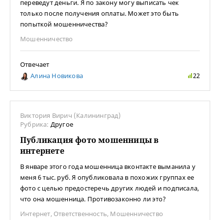
переведут деньги. Я по закону могу выписать чек
только после получения оплаты. Может это быть
попыткой мошенничества?
Мошенничество
Отвечает
Алина Новикова
22
Виктория Вирич (Калининград)
Рубрика:
Другое
Публикация фото мошенницы в
интернете
В январе этого года мошенница вконтакте выманила у
меня 6 тыс. руб. Я опубликовала в похожих группах ее
фото с целью предостеречь других людей и подписала,
что она мошенница. Противозаконно ли это?
Интернет
,
Ответственность
,
Мошенничество