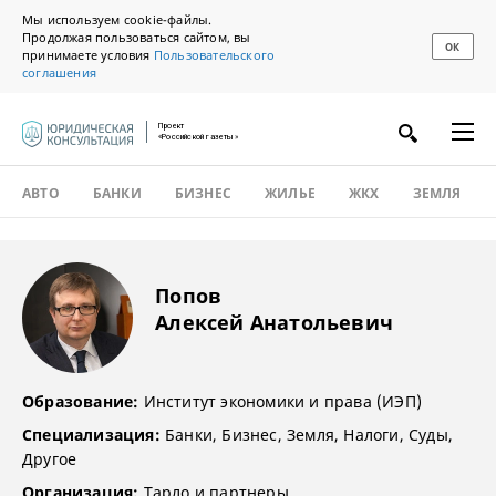
Мы используем cookie-файлы.
Продолжая пользоваться сайтом, вы
ОК
принимаете условия
Пользовательского
соглашения
Проект
«Российской газеты»
АВТО
БАНКИ
БИЗНЕС
ЖИЛЬЕ
ЖКХ
ЗЕМЛЯ
Попов
Алексей Анатольевич
Образование:
Институт экономики и права (ИЭП)
Специализация:
Банки, Бизнес, Земля, Налоги, Суды,
Другое
Организация:
Тарло и партнеры