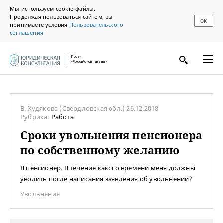
Мы используем cookie-файлы.
Продолжая пользоваться сайтом, вы
ОК
принимаете условия
Пользовательского
соглашения
Проект
«Российской газеты»
В. Худякова
(Свердловская обл.)
26.12.2018
Рубрика:
Работа
Сроки увольнения пенсионера
по собственному желанию
Я пенсионер. В течение какого времени меня должны
уволить после написания заявления об увольнении?
Увольнение