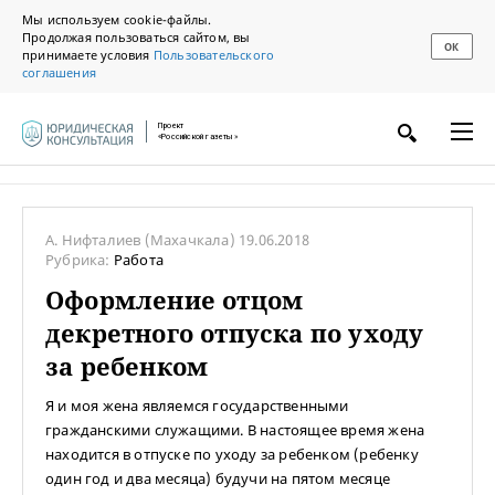
Мы используем cookie-файлы.
Продолжая пользоваться сайтом, вы
ОК
принимаете условия
Пользовательского
соглашения
Проект
«Российской газеты»
А. Нифталиев
(Махачкала)
19.06.2018
Рубрика:
Работа
Оформление отцом
декретного отпуска по уходу
за ребенком
Я и моя жена являемся государственными
гражданскими служащими. В настоящее время жена
находится в отпуске по уходу за ребенком (ребенку
один год и два месяца) будучи на пятом месяце