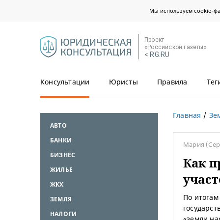
Мы используем cookie-ф
Проект
«Российской газеты»
< RG.RU
Консультации
Юристы
Правила
Тег
Главная
Зе
АВТО
БАНКИ
Мария
(Се
БИЗНЕС
Как п
ЖИЛЬЕ
участ
ЖКХ
По итогам
ЗЕМЛЯ
государст
НАЛОГИ
«земли на