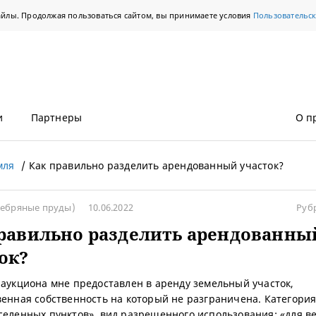
айлы. Продолжая пользоваться сайтом, вы принимаете условия
Пользовательс
и
Партнеры
О п
мля
Как правильно разделить арендованный участок?
ребряные пруды)
10.06.2022
Руб
равильно разделить арендованны
ок?
 аукциона мне предоставлен в аренду земельный участок,
венная собственность на который не разграничена. Категория
селенных пунктов», вид разрешенного использования: «для в