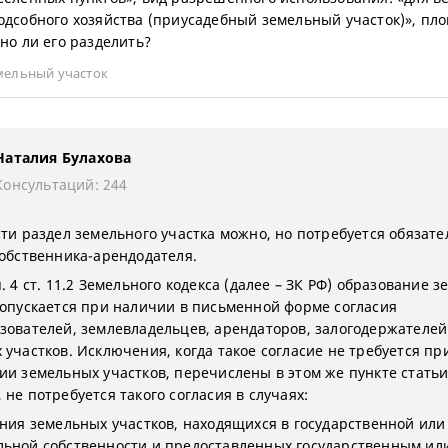
одсобного хозяйства (приусадебный земельный участок)», пл
жно ли его разделить?
мельный участок
Наталия Булахова
Консультаций: 244
сти раздел земельного участка можно, но потребуется обязат
собственника-арендодателя.
. 4 ст. 11.2 Земельного кодекса (далее – ЗК РФ) образование 
допускается при наличии в письменной форме согласия
зователей, землевладельцев, арендаторов, залогодержателей
 участков. Исключения, когда такое согласие не требуется пр
ии земельных участков, перечислены в этом же пункте статьи
не потребуется такого согласия в случаях:
ания земельных участков, находящихся в государственной или
ьной собственности и предоставленных государственным ил