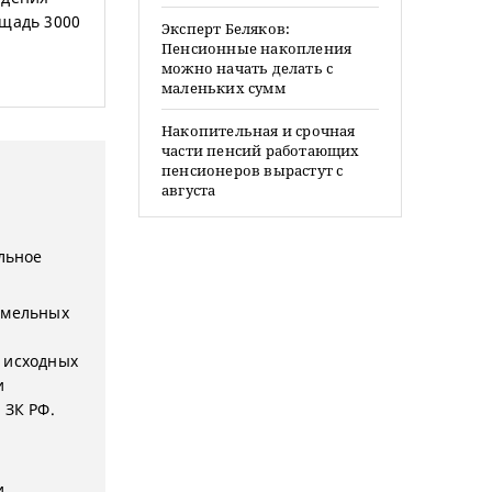
ощадь 3000
Эксперт Беляков:
Пенсионные накопления
можно начать делать с
маленьких сумм
Накопительная и срочная
части пенсий работающих
пенсионеров вырастут с
августа
ельное
земельных
 исходных
и
 ЗК РФ.
и