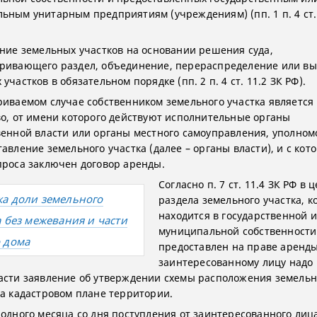
ьным унитарным предприятиям (учреждениям) (пп. 1 п. 4 ст. 
ание земельных участков на основании решения суда,
ривающего раздел, объединение, перераспределение или вы
участков в обязательном порядке (пп. 2 п. 4 ст. 11.2 ЗК РФ).
риваемом случае собственником земельного участка является
во, от имени которого действуют исполнительные органы
венной власти или органы местного самоуправления, уполно
авление земельного участка (далее – органы власти), и с кот
проса заключен договор аренды.
Согласно п. 7 ст. 11.4 ЗК РФ в 
а доли земельного
раздела земельного участка, 
находится в государственной 
а без межевания и части
муниципальной собственности
 дома
предоставлен на праве аренды
заинтересованному лицу надо 
асти заявление об утверждении схемы расположения земель
на кадастровом плане территории.
 одного месяца со дня поступления от заинтересованного лиц