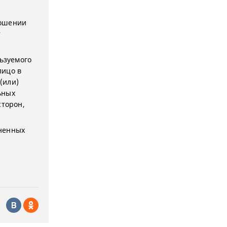
ношении
т
льзуемого
лицо в
(или)
ьных
сторон,
ененных