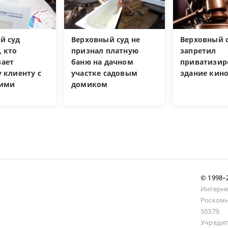
й суд
Верховный суд не
Верховный 
, кто
признал платную
запретил
ает
баню на дачном
приватизир
 клиенту с
участке садовым
здание кин
кими
домиком
и
© 1998
Интерне
Роскомн
50379.
Учредит