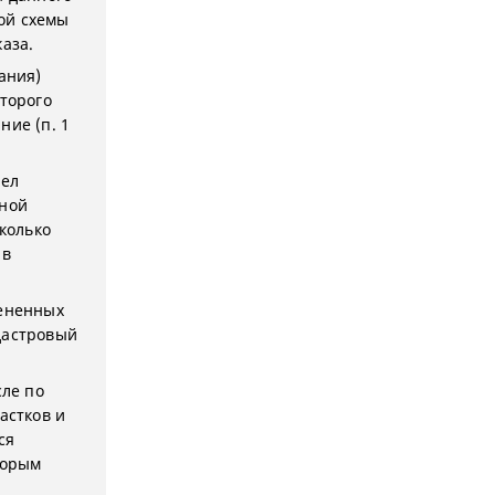
ой схемы
аза.
ания)
оторого
ние (п. 1
дел
ьной
сколько
 в
мененных
дастровый
сле по
астков и
ся
торым