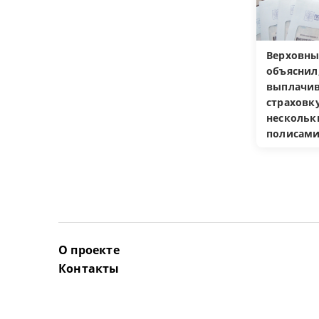
Верховны
объяснил
выплачив
страховку
несколь
полисам
О проекте
Контакты