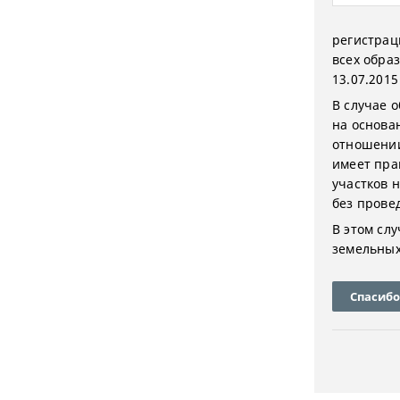
регистрац
всех образ
13.07.201
В случае 
на основа
отношении
имеет пра
участков 
без провед
В этом сл
земельных 
Спасибо