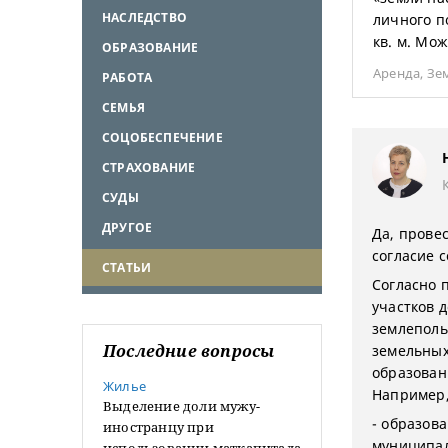
НАСЛЕДСТВО
личного п
кв. м. Мо
ОБРАЗОВАНИЕ
Аренда
,
Зе
РАБОТА
СЕМЬЯ
СОЦОБЕСПЕЧЕНИЕ
СТРАХОВАНИЕ
СУДЫ
ДРУГОЕ
Да, прове
согласие 
СТАТЬИ
Согласно п
участков 
землеполь
Последние вопросы
земельных
образован
Жилье
Например, 
Выделение доли мужу-
- образов
иностранцу при
муниципал