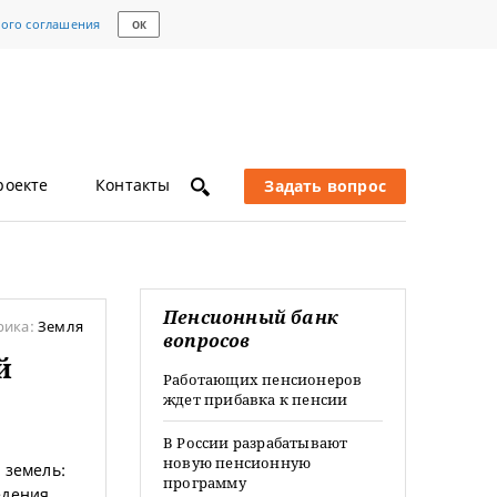
кого соглашения
ОК
роекте
Контакты
Задать вопрос
Пенсионный банк
рика:
Земля
вопросов
й
Работающих пенсионеров
ждет прибавка к пенсии
В России разрабатывают
новую пенсионную
 земель:
программу
едения