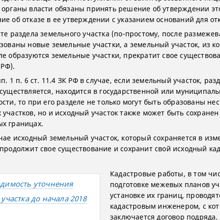
 органы власти обязаны принять решение об утверждении эт
ие об отказе в ее утверждении с указанием оснований для отк
ате раздела земельного участка (по-простому, после размежев
азованы новые земельные участки, а земельный участок, из к
ле образуются земельные участки, прекратит свое существова
 РФ).
п. 1 п. 6 ст. 11.4 ЗК РФ в случае, если земельный участок, раз
осуществляется, находится в государственной или муниципал
ости, то при его разделе не только могут быть образованы не
 участков, но и исходный участок также может быть сохранен
х границах.
учае исходный земельный участок, который сохраняется в из
 продолжит свое существование и сохранит свой исходный ка
Кадастровые работы, в том чи
димость уточнения
подготовке межевых планов уч
установке их границ, проводят
 участка до начала 2018
кадастровым инженером, с ко
заключается договор подряда.