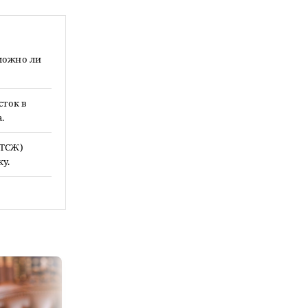
зможно ли
сток в
.
 ТСЖ)
у.