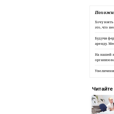
Похожи
Хочу взять
это, что 
Будучи фер
аренду. М
На нашей 
организова
Увеличени
Читайте