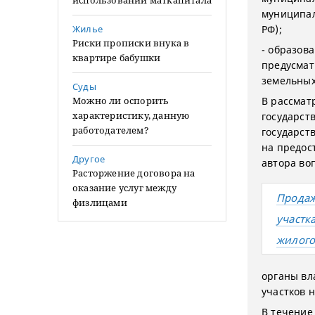
использовании маткапитала
муниципал
Жилье
РФ);
Риски прописки внука в
- образов
квартире бабушки
предусмат
земельных 
Суды
Можно ли оспорить
В рассмат
характеристику, данную
государст
работодателем?
государст
на предост
Другое
автора во
Расторжение договора на
оказание услуг между
Продаж
физлицами
участк
жилого
органы вл
участков 
В течение