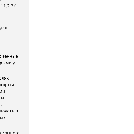
11.2 ЗК
дел
моченные
орыми у
целях
который
или
 и
,
подать в
ных
а данного