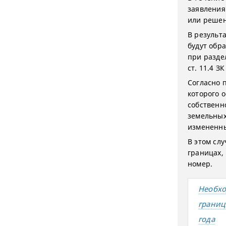
заявления
или решен
В результ
будут обр
при разде
ст. 11.4 ЗК
Согласно п
которого 
собственн
земельных
измененны
В этом сл
границах,
номер.
Необхо
границ
года