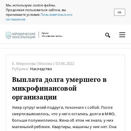
Мы используем cookie-файлы.
Продолжая пользоваться сайтом, вы
ОК
принимаете условия
Пользовательского
соглашения
Проект
«Российской газеты»
Е. Миронова
(Москва )
03.06.2022
Рубрика:
Наследство
Выплата долга умершего в
микрофинансовой
организации
Умер супруг моей подруги, покончил с собой. После
смерти выяснилось, что у него остались долги в МФО,
больше полумиллиона. Жена об этом не знала, у них
маленький ребенок. Квартиры, машины у них нет. Она