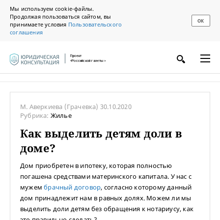
Мы используем cookie-файлы.
Продолжая пользоваться сайтом, вы
ОК
принимаете условия
Пользовательского
соглашения
Проект
«Российской газеты»
М. Аверкиева
(Грачевка)
30.10.2020
Рубрика:
Жилье
Как выделить детям доли в
доме?
Дом приобретен в ипотеку, которая полностью
погашена средствами материнского капитала. У нас с
мужем
брачный договор
, согласно которому данный
дом принадлежит нам в равных долях. Можем ли мы
выделить доли детям без обращения к нотариусу, как
это правильно сделать?