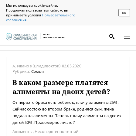
Мы используем cookie-файлы.
Продолжая пользоваться сайтом, вы
ОК
принимаете условия
Пользовательского
соглашения
Проект
«Российской газеты»
А. Иванов
(Владивосток)
02.03.2020
Рубрика:
Семья
В каком размере платятся
алименты на двоих детей?
От первого брака есть ребенок, плачу алименты 25%.
Сейчас состою во втором браке, родился сын. Жена
подала на алименты. Теперь плачу алименты на двоих
детей 50%. Правомерно ли это?
Алименты
,
Несовершеннолетний