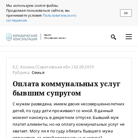
Мы используем cookie-файлы.
Продолжая пользоваться сайтом, вы
ОК
принимаете условия
Пользовательского
соглашения
Проект
«Российской газеты»
Е.С. Козина
(Саратовская обл.)
02.09.2019
Рубрика:
Семья
Оплата коммунальных услуг
бывшим супругом
С мужем разведена, имеем двоих несовершеннолетних
детей, по суду дети проживают со мной. В данный
момент нахожусь в декретном отпуске. Бывший муж
платит алименты, но на оплату коммунальных услуг не
хватает. Могу ли я по суду обязать бывшего мужа
оплачивать за детей коммунальные услуги?