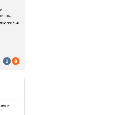
не
жизнь.
упке жилья
тного