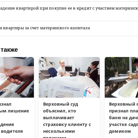
адение квартирой при покупке ее в кредит с участием материнс
 квартиры за счет материнского капитала
 также
изнал
Верховный суд
Верховный с
ным лишение
объяснил, кто
признал пл
выплачивает
баню на да
дения
страховку клиенту с
участке са
 водителя
несколькими
домиком
полисами