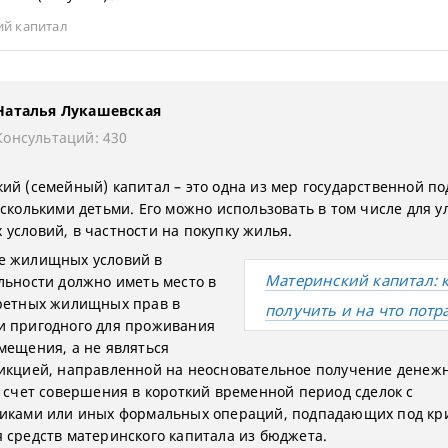
ий капитал
Наталья Лукашевская
Консультаций: 430
ий (семейный) капитал – это одна из мер государственной п
есколькими детьми. Его можно использовать в том числе для 
условий, в частности на покупку жилья.
е жилищных условий в
Материнский капитал: 
льности должно иметь место в
ретных жилищных прав в
получить и на что потр
 пригодного для проживания
мещения, а не являться
икцией, направленной на неосновательное получение денеж
а счет совершения в короткий временной период сделок с
иками или иных формальных операций, подпадающих под кр
 средств материнского капитала из бюджета.