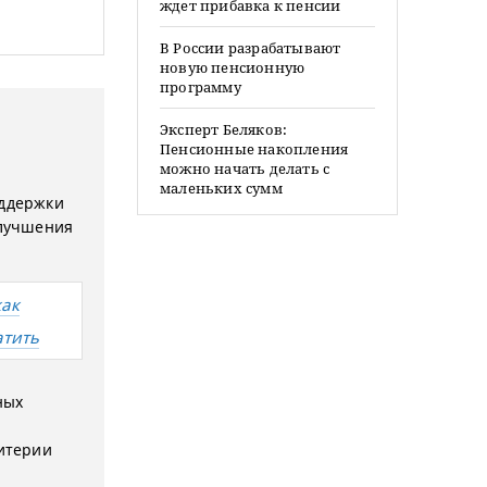
ждет прибавка к пенсии
В России разрабатывают
новую пенсионную
программу
Эксперт Беляков:
Пенсионные накопления
можно начать делать с
маленьких сумм
оддержки
улучшения
как
атить
ных
итерии