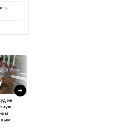
кого
Next
уд не
Верховный суд
Верховный суд
атную
запретил
Купленная пос
чном
приватизировать
развода маши
довым
здание кинотеатра
общей не счит