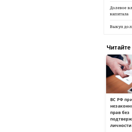
Долевое вл
капитала
Выкуп доли
Читайте
ВС РФ пр
незакон
прав без
подтверж
личности