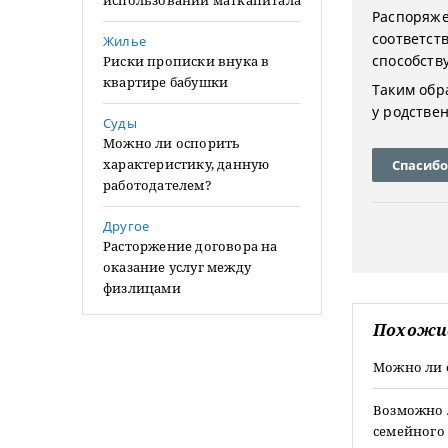
использовании маткапитала
Распоряже
соответст
Жилье
способств
Риски прописки внука в
квартире бабушки
Таким обр
у родстве
Суды
Можно ли оспорить
характеристику, данную
Спасибо
работодателем?
Другое
Расторжение договора на
оказание услуг между
физлицами
Похожи
Можно ли 
Возможно 
семейного