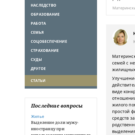
НАСЛЕДСТВО
Материнск
ОБРАЗОВАНИЕ
РАБОТА
СЕМЬЯ
СОЦОБЕСПЕЧЕНИЕ
СТРАХОВАНИЕ
Материнск
СУДЫ
семей с н
ДРУГОЕ
жилищных 
Улучшени
СТАТЬИ
действите
виде конк
отношении
жилого по
Последние вопросы
простой ф
Жилье
средств з
Выделение доли мужу-
родственн
иностранцу при
выделения