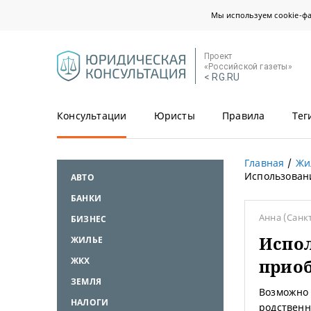
Мы используем cookie-ф
Проект
«Российской газеты»
< RG.RU
Консультации
Юристы
Правила
Тег
Главная
Жи
Использован
АВТО
БАНКИ
Анна
(Санк
БИЗНЕС
Испол
ЖИЛЬЕ
ЖКХ
приоб
ЗЕМЛЯ
Возможно 
НАЛОГИ
родственн