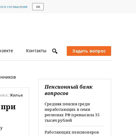
кого соглашения
ОК
роекте
Контакты
Задать вопрос
енников
Пенсионный банк
вопросов
рика:
Жилье
Средняя пенсия среди
 при
неработающих в семи
регионах РФ превысила 35
тысяч рублей
 у
Работающих пенсионеров