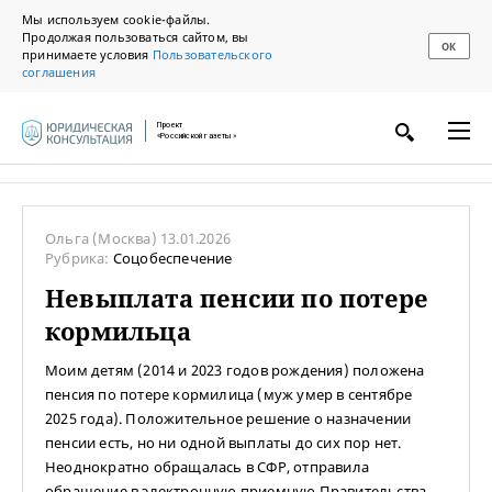
Мы используем cookie-файлы.
Продолжая пользоваться сайтом, вы
ОК
принимаете условия
Пользовательского
соглашения
Проект
«Российской газеты»
Ольга
(Москва)
13.01.2026
Рубрика:
Соцобеспечение
Невыплата пенсии по потере
кормильца
Моим детям (2014 и 2023 годов рождения) положена
пенсия по потере кормилица (муж умер в сентябре
2025 года). Положительное решение о назначении
пенсии есть, но ни одной выплаты до сих пор нет.
Неоднократно обращалась в СФР, отправила
обращение в электронную приемную Правительства