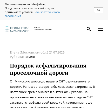
Мы используем cookie-файлы.
Продолжая пользоваться сайтом, вы
ОК
принимаете условия
Пользовательского
соглашения
Проект
«Российской газеты»
Елена
(Московская обл.)
21.07.2025
Рубрика:
Земля
Порядок асфальтирования
проселочной дороги
От Минского шоссе до нашего СНТ один километр
дороги. Раньше эта дорога была заасфальтирована. В
настоящее время она вся в рытвинах и ухабах. На
протяжении нескольких лет ямы за счет средств СНТ
засыпаются асфальтовой крошкой, которая меньше
чем за сезон выбивается дождями и грузовыми