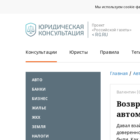
Мы используем cookie-ф
Проект
«Российской газеты»
< RG.RU
Консультации
Юристы
Правила
Тег
Главная
Ав
АВТО
БАНКИ
Валентин
(
БИЗНЕС
Возвр
ЖИЛЬЕ
авто
ЖКХ
Давал вза
ЗЕМЛЯ
доверенно
НАЛОГИ
были. Как