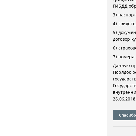
ГИБДД обр
3) паспор
4) свидет
5) докуме
договор к
6) страхо
7) номера
Данную пр
Порядок р
государст
Государст
внутренни
26.06.2018
Спасибо