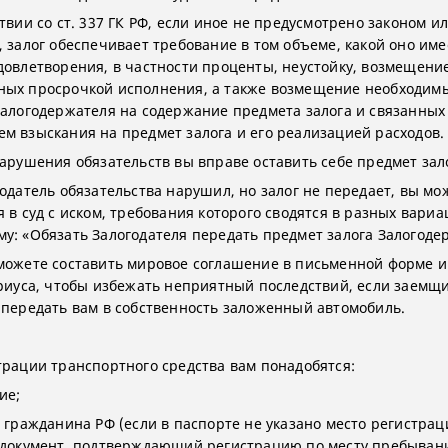
твии со ст. 337 ГК РФ, если иное не предусмотрено законом и
, залог обеспечивает требование в том объеме, какой оно име
довлетворения, в частности проценты, неустойку, возмещение
ых просрочкой исполнения, а также возмещение необходим
залогодержателя на содержание предмета залога и связанных
м взыскания на предмет залога и его реализацией расходов.
нарушения обязательств вы вправе оставить себе предмет зал
годатель обязательства нарушил, но залог не передает, вы мо
 в суд с иском, требования которого сводятся в разных вариа
у: «Обязать Залогодателя передать предмет залога Залогоде
можете составить мировое соглашение в письменной форме и
ариуса, чтобы избежать неприятный последствий, если заемщ
 передать вам в собственность заложенный автомобиль.
трации транспортного средства вам понадобятся:
ие;
т гражданина РФ (если в паспорте не указано место регистрац
 документ, подтверждающий регистрацию по месту пребывани