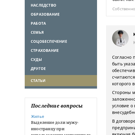
НАСЛЕДСТВО
Собственно
ОБРАЗОВАНИЕ
РАБОТА
СЕМЬЯ
СОЦОБЕСПЕЧЕНИЕ
СТРАХОВАНИЕ
Согласно 
СУДЫ
быть указ
ДРУГОЕ
обеспечив
считаются 
СТАТЬИ
которого 
Стороны м
заложенно
Последние вопросы
условие о
внесудебн
Жилье
В договор
Выделение доли мужу-
предприни
иностранцу при
включая б