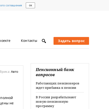
кого соглашения
ОК
роекте
Контакты
Задать вопрос
Пенсионный банк
брика:
Авто
вопросов
Работающих пенсионеров
ждет прибавка к пенсии
В России разрабатывают
 полной
новую пенсионную
ащены не
программу