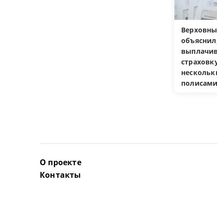
Верховны
объяснил
выплачив
страховку
несколь
полисам
О проекте
Контакты