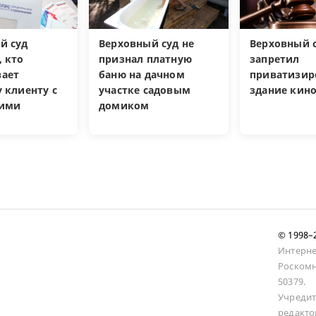
й суд
Верховный суд не
Верховный 
, кто
признал платную
запретил
ает
баню на дачном
приватизир
 клиенту с
участке садовым
здание кин
кими
домиком
и
© 1998
Интерне
Роскомн
50379.
Учредит
редакто