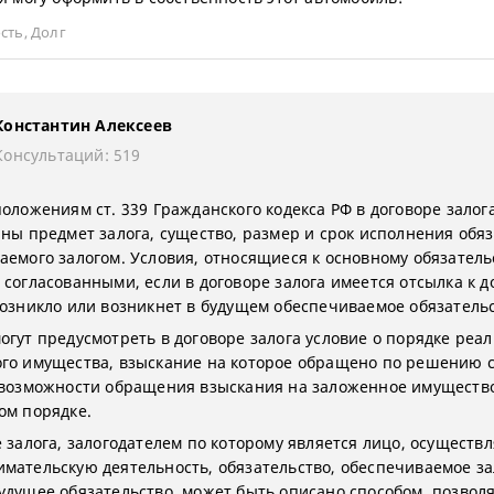
сть
,
Долг
Константин Алексеев
Консультаций: 519
положениям ст. 339 Гражданского кодекса РФ в договоре зало
аны предмет залога, существо, размер и срок исполнения обяз
аемого залогом. Условия, относящиеся к основному обязатель
согласованными, если в договоре залога имеется отсылка к до
возникло или возникнет в будущем обеспечиваемое обязательс
огут предусмотреть в договоре залога условие о порядке реа
го имущества, взыскание на которое обращено по решению с
 возможности обращения взыскания на заложенное имуществ
ом порядке.
е залога, залогодателем по которому является лицо, осущест
мательскую деятельность, обязательство, обеспечиваемое за
удущее обязательство, может быть описано способом, позво