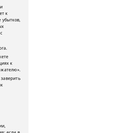
ли
ет к
 убытков,
ых
 с
ога.
жете
циях к
ржателю».
 заверить
ик
ии,
я; если в