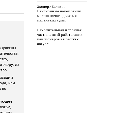
Эксперт Беляков:
Пенсионные накопления
можно начать делать с
маленьких сумм
Накопительная и срочная
части пенсий работающих
пенсионеров вырастут с
августа
га должны
ательства,
ству,
говору, из
тво.
лизации
уда, или
о во
вляющее
логом,
ляющим