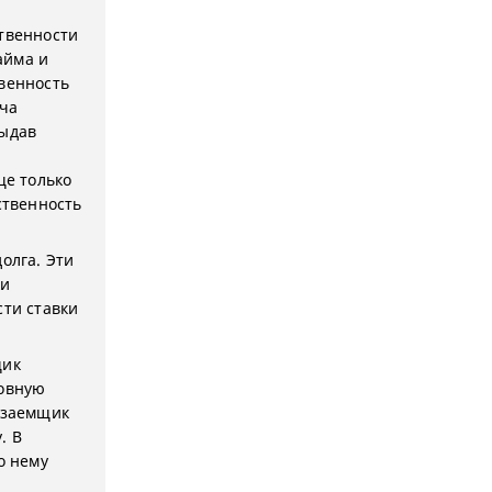
ственности
айма и
твенность
ача
выдав
ще только
ственность
олга. Эти
ки
сти ставки
щик
новную
а заемщик
. В
о нему