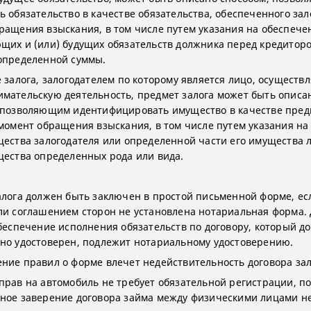
ь обязательство в качестве обязательства, обеспеченного зал
ращения взыскания, в том числе путем указания на обеспече
щих и (или) будущих обязательств должника перед кредиторо
определенной суммы.
е залога, залогодателем по которому является лицо, осущест
мательскую деятельность, предмет залога может быть опис
 позволяющим идентифицировать имущество в качестве пред
 момент обращения взыскания, в том числе путем указания на
щества залогодателя или определенной части его имущества 
щества определенных рода или вида.
алога должен быть заключен в простой письменной форме, ес
ли соглашением сторон не установлена нотариальная форма.
обеспечение исполнения обязательств по договору, который д
но удостоверен, подлежит нотариальному удостоверению.
ние правил о форме влечет недействительность договора зал
прав на автомобиль не требует обязательной регистрации, по
ное заверение договора займа между физическими лицами н