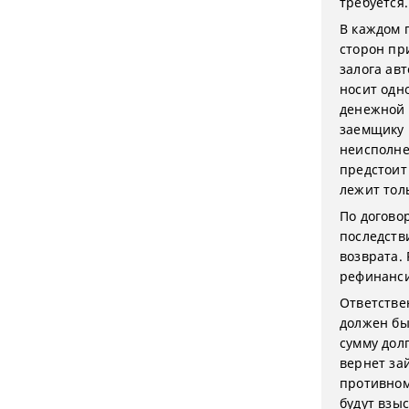
требуется.
В каждом 
сторон пр
залога ав
носит одн
денежной 
заемщику 
неисполне
предстоит
лежит тол
По догово
последств
возврата.
рефинанси
Ответстве
должен бы
сумму дол
вернет за
противном
будут взы