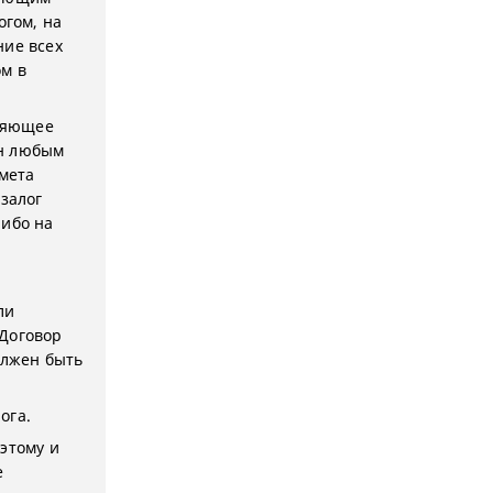
огом, на
ние всех
м в
вляющее
ан любым
мета
 залог
либо на
ли
 Договор
олжен быть
ога.
этому и
е