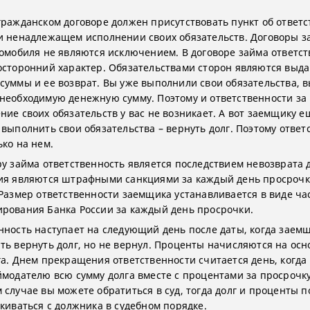
гражданском договоре должен присутствовать пункт об ответ
и ненадлежащем исполнении своих обязательств. Договоры з
томобиля не являются исключением. В договоре займа ответс
осторонний характер. Обязательствами сторон являются выд
суммы и ее возврат. Вы уже выполнили свои обязательства, 
необходимую денежную сумму. Поэтому и ответственности за
ние своих обязательств у вас не возникает. А вот заемщику е
 выполнить свои обязательства – вернуть долг. Поэтому ответ
ько на нем.
ру займа ответственность является последствием невозврата д
ия являются штрафными санкциями за каждый день просроч
 Размер ответственности заемщика устанавливается в виде ча
рования Банка России за каждый день просрочки.
нность наступает на следующий день после даты, когда заем
ть вернуть долг, но не вернул. Проценты начисляются на ос
га. Днем прекращения ответственности считается день, когд
ймодателю всю сумму долга вместе с процентами за просрочку
 случае вы можете обратиться в суд, тогда долг и проценты п
скиваться с должника в судебном порядке.