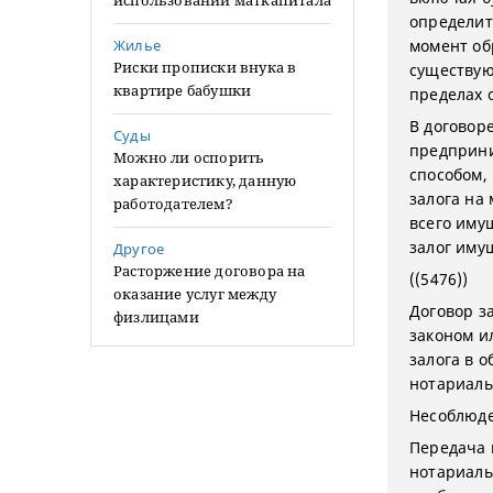
использовании маткапитала
определит
Жилье
момент об
Риски прописки внука в
существую
квартире бабушки
пределах 
В договор
Суды
предприни
Можно ли оспорить
способом,
характеристику, данную
залога на
работодателем?
всего иму
залог иму
Другое
Расторжение договора на
((5476))
оказание услуг между
Договор з
физлицами
законом и
залога в 
нотариаль
Несоблюде
Передача 
нотариаль