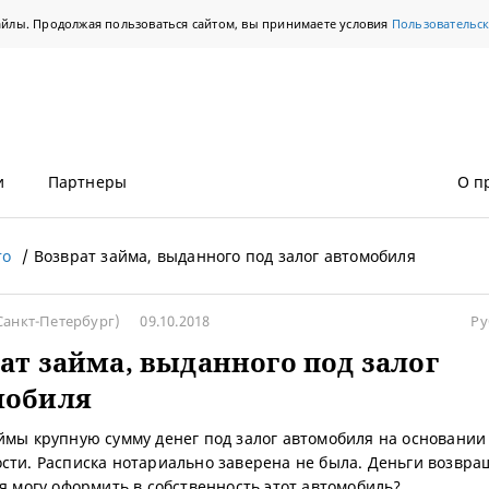
айлы. Продолжая пользоваться сайтом, вы принимаете условия
Пользовательс
и
Партнеры
О п
то
Возврат займа, выданного под залог автомобиля
Санкт-Петербург)
09.10.2018
Ру
ат займа, выданного под залог
мобиля
ймы крупную сумму денег под залог автомобиля на основании
сти. Расписка нотариально заверена не была. Деньги возвр
 я могу оформить в собственность этот автомобиль?