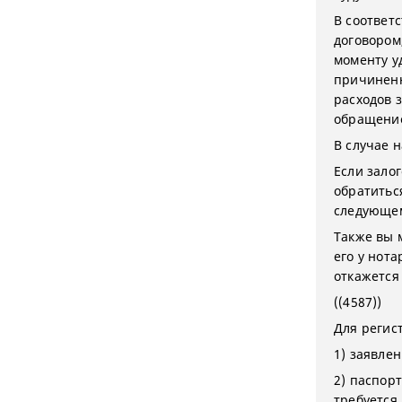
В соответс
договором
моменту у
причиненн
расходов 
обращение
В случае 
Если зало
обратиться
следующем
Также вы 
его у нот
откажется
((4587))
Для регис
1) заявлен
2) паспор
требуется