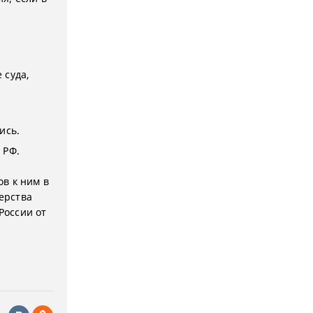
 суда,
ись.
 РФ.
в к ним в
ерства
России от