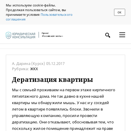
Мы используем cookie-файлы.
Продолжая пользоваться сайтом, вы
ОК
принимаете условия
Пользовательского
соглашения
Проект
«Российской газеты»
А. Дарина
(Курск)
05.12.2017
Рубрика:
ЖКХ
Дератизация квартиры
Мы с семьей проживаем на первом этаже кирпичного
пятиэтажного дома. Не так давно в кухне нашей
квартиры мы обнаружили мышь. У нас и у соседей
летом в квартире появлялись блохи. Звонили в
управляющую компанию, просили провести
дератизацию. Они отказывают, обосновывая тем, что
поскольку жилое помещение принадлежит на праве