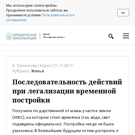
Мы используем cookie-файлы.
Продолжая пользоваться сайтом, вы
ОК
принимаете условия
Пользовательского
соглашения
Проект
«Российской газеты»
Е. Тюлюнова
(Курск)
21.11.2017
Рубрика:
Жилье
Последовательность действий
при легализации временной
постройки
Получила по дарственной от мамы участок земли
(ИЖС), на котором стоит времянка (газ, вода, свет
подведены официально). Постройка нигде не была
узаконена. В ближайшем будущем хотим достроить к