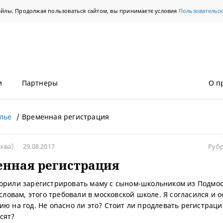
айлы. Продолжая пользоваться сайтом, вы принимаете условия
Пользовательс
и
Партнеры
О п
лье
Временная регистрация
ква)
29.08.2017
Руб
енная регистрация
орили зарегистрировать маму с сыном-школьником из Подмос
 словам, этого требовали в московской школе. Я согласился и
ию на год. Не опасно ли это? Стоит ли продлевать регистраци
сят?