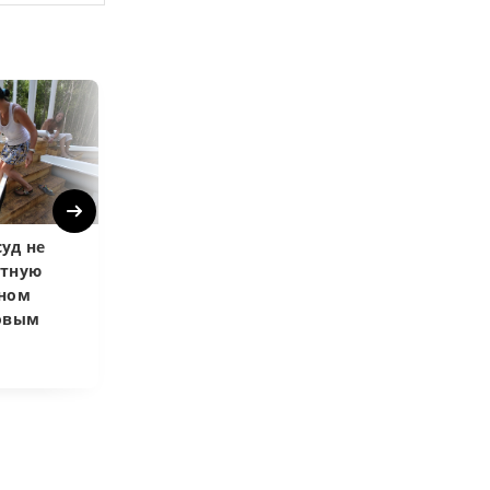
Next
уд не
Верховный суд
Верховный суд
атную
запретил
Купленная пос
чном
приватизировать
развода маши
довым
здание кинотеатра
общей не счит