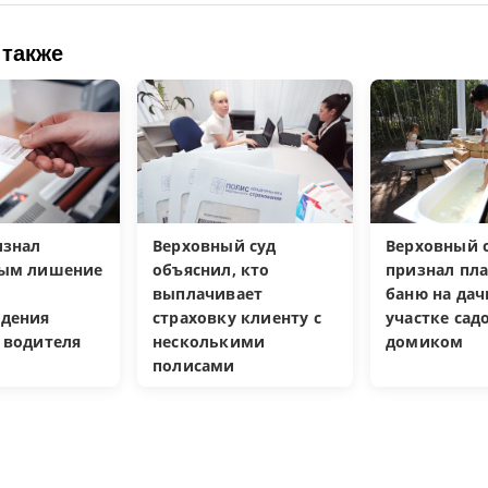
 также
изнал
Верховный суд
Верховный с
ным лишение
объяснил, кто
признал пл
выплачивает
баню на да
дения
страховку клиенту с
участке са
 водителя
несколькими
домиком
полисами