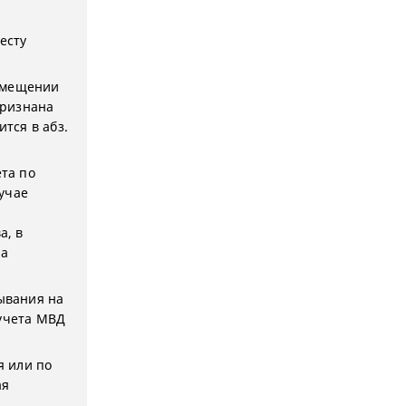
есту
помещении
признана
тся в абз.
ета по
учае
а, в
на
бывания на
 учета МВД
я или по
ая