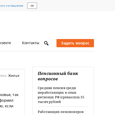
кого соглашения
ОК
роекте
Контакты
Задать вопрос
Пенсионный банк
рика:
Жилье
вопросов
Средняя пенсия среди
неработающих в семи
ковья, так
регионах РФ превысила 35
 оформил
тысяч рублей
ю, если
Работающих пенсионеров