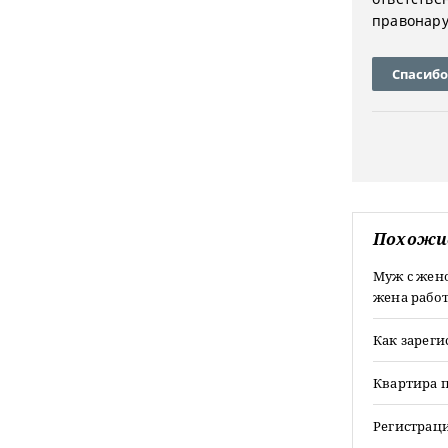
правонар
Спасибо
Похожи
Муж с жен
жена работ
Как зареги
Квартира 
Регистрац