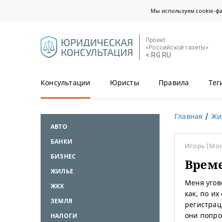
Мы используем cookie-ф
Проект
«Российской газеты»
< RG.RU
Консультации
Юристы
Правила
Тег
Главная
Жи
АВТО
БАНКИ
Игорь
(Мос
БИЗНЕС
Врем
ЖИЛЬЕ
Меня угов
ЖКХ
как, по их
ЗЕМЛЯ
регистрац
они попро
НАЛОГИ