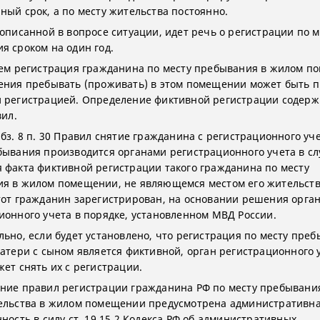
ный срок, а по месту жительства постоянно.
 описанной в вопросе ситуации, идет речь о регистрации по м
я сроком на один год.
тем регистрация гражданина по месту пребывания в жилом 
ения пребывать (проживать) в этом помещении может быть 
 регистрацией. Определение фиктивной регистрации содержи
вил.
абз. 8 п. 30 Правил снятие гражданина с регистрационного уч
бывания производится органами регистрационного учета в сл
 факта фиктивной регистрации такого гражданина по месту
я в жилом помещении, не являющемся местом его жительств
тот гражданин зарегистрирован, на основании решения орга
ионного учета в порядке, установленном МВД России.
льно, если будет установлено, что регистрация по месту пре
матери с сыном является фиктивной, орган регистрационного
жет снять их с регистрации.
ние правил регистрации гражданина РФ по месту пребывани
ельства в жилом помещении предусмотрена административн
ность в силу ст. 19.15.2 Кодекса РФ об административных