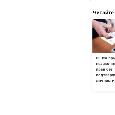
Читайте
ВС РФ пр
незакон
прав без
подтверж
личности