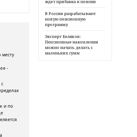
ждет прибавка к пенсии
В России разрабатывают
новую пенсионную
программу
Эксперт Беляков:
Пенсионные накопления
можно начать делать с
маленьких сумм
 месту
ее -
 с
пределах
к и по
де
еляется
а