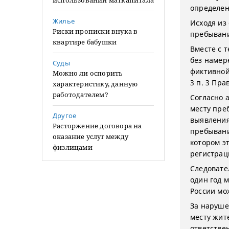
использовании маткапитала
определен
Жилье
Исходя из
Риски прописки внука в
пребывани
квартире бабушки
Вместе с 
без намер
Суды
фиктивной
Можно ли оспорить
3 п. 3 Пра
характеристику, данную
работодателем?
Согласно 
месту пре
Другое
выявления
Расторжение договора на
пребывани
оказание услуг между
котором э
физлицами
регистрац
Следовате
один год 
России мо
За наруше
месту жит
ответствен