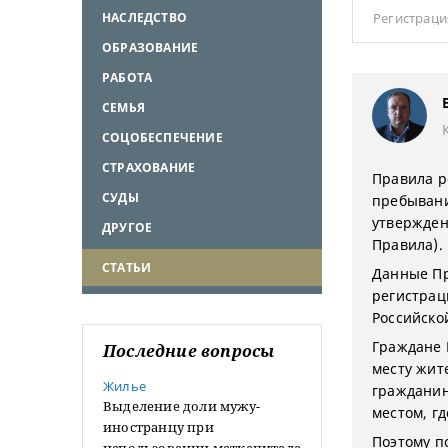
НАСЛЕДСТВО
Регистраци
ОБРАЗОВАНИЕ
РАБОТА
СЕМЬЯ
СОЦОБЕСПЕЧЕНИЕ
СТРАХОВАНИЕ
Правила р
СУДЫ
пребывани
утвержден
ДРУГОЕ
Правила).
СТАТЬИ
Данные Пр
регистрац
Российско
Граждане 
Последние вопросы
месту жит
Жилье
гражданин
Выделение доли мужу-
местом, г
иностранцу при
Поэтому п