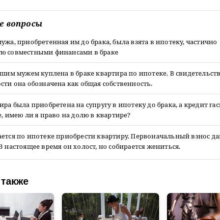
е вопросы
ужа, приобретенная им до брака, была взята в ипотеку, частично
ю совместными финансами в браке
вшим мужем куплена в браке квартира по ипотеке. В свидетельств
сти она обозначена как общая собственность.
ира была приобретена на супругу в ипотеку до брака, а кредит га
е, имею ли я право на долю в квартире?
ется по ипотеке приобрести квартиру. Первоначальный взнос д
В настоящее время он холост, но собирается жениться.
 также