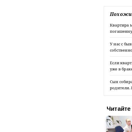
Похожи
Квартира м
погашенну
У нас с бы
собственно
Если кварт
уже в брак
Сын собира
родители. 
Читайте