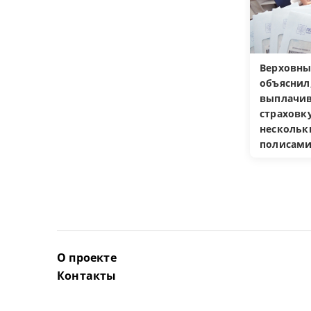
Верховны
объяснил
выплачив
страховку
несколь
полисам
О проекте
Контакты