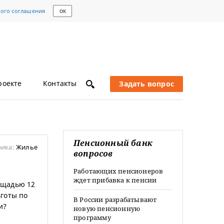
кого соглашения
ОК
роекте
Контакты
Задать вопрос
Пенсионный банк
рика:
Жилье
вопросов
Работающих пенсионеров
ждет прибавка к пенсии
ощадью 12
ьготы по
В России разрабатывают
и?
новую пенсионную
программу