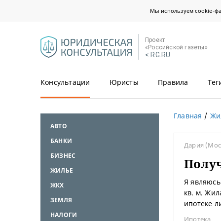
Мы используем cookie-ф
Проект
«Российской газеты»
< RG.RU
Консультации
Юристы
Правила
Тег
Главная
Жи
АВТО
БАНКИ
Дария
(Мос
БИЗНЕС
Получ
ЖИЛЬЕ
Я являюсь
ЖКХ
кв. м. Жил
ЗЕМЛЯ
ипотеке л
НАЛОГИ
Ипотека