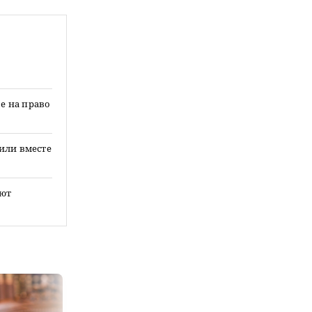
е на право
сили вместе
ают