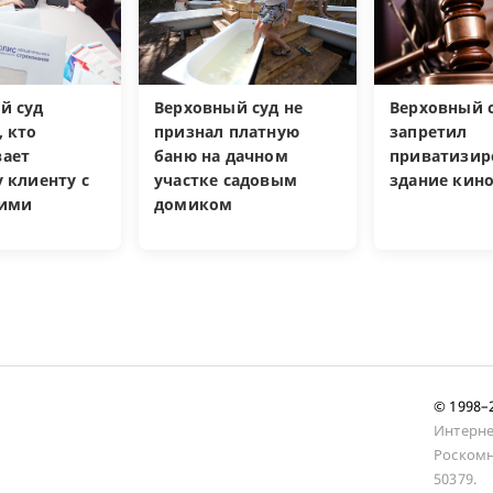
й суд
Верховный суд не
Верховный 
, кто
признал платную
запретил
ает
баню на дачном
приватизир
 клиенту с
участке садовым
здание кин
кими
домиком
и
© 1998
Интерне
Роскомн
50379.