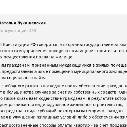
Наталья Лукашевская
Консультаций: 430
 40 Конституции РФ говорится, что органы государственной вла
стного самоуправления поощряют жилищное строительство, 
ля осуществления права на жилище.
им гражданам, признанным нуждающимися в жилых помеще
ь предоставлены жилые помещения муниципального жилищн
рам социального найма.
х свободного рынка в последнее время обеспечение граждан 
т в большинстве случаев за счет их собственных средств. Од
во также оказывает содействие гражданам, в результате котор
дом развивается индивидуальное жилищное строительство,
я средства в виде субсидий некоторым категориям граждан,
ся в улучшении жилищных условий либо в обеспечении жи
распространенные способы оплаты квартир - за счет продаж