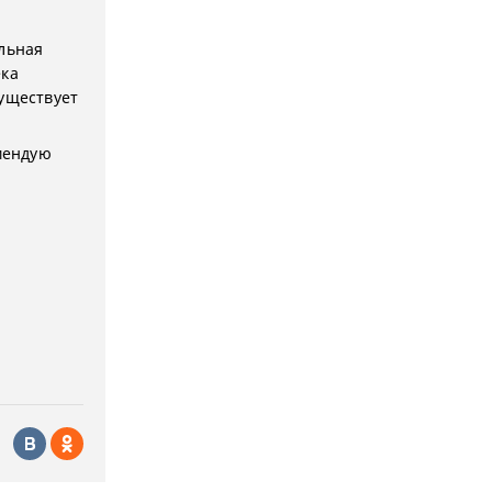
альная
ека
Существует
омендую