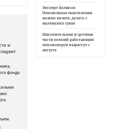
Эксперт Беляков:
Пенсионные накопления
можно начать делать с
маленьких сумм
Накопительная и срочная
части пенсий работающих
пенсионеров вырастут с
сти и
августа
создают
ниях,
ого фонда
жильем
нако
ого
льем.
и