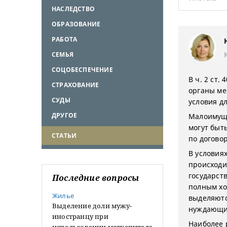
НАСЛЕДСТВО
ОБРАЗОВАНИЕ
РАБОТА
СЕМЬЯ
СОЦОБЕСПЕЧЕНИЕ
В ч. 2 ст.
СТРАХОВАНИЕ
органы ме
СУДЫ
условия д
ДРУГОЕ
Малоимущ
могут быт
СТАТЬИ
по догово
В условия
происходи
государст
Последние вопросы
полным хо
Жилье
выделяютс
Выделение доли мужу-
нуждающим
иностранцу при
Наиболее 