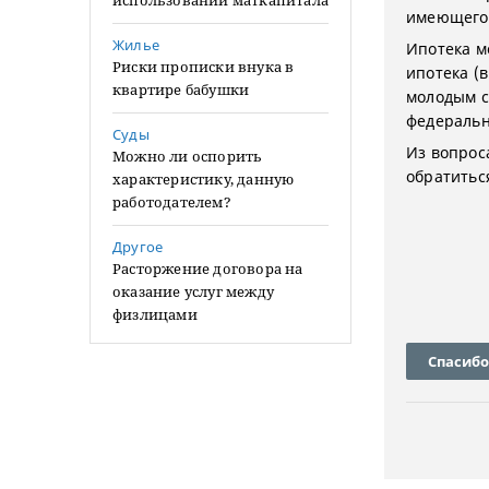
использовании маткапитала
имеющегос
Жилье
Ипотека м
Риски прописки внука в
ипотека (
квартире бабушки
молодым с
федеральн
Суды
Из вопрос
Можно ли оспорить
обратитьс
характеристику, данную
работодателем?
Другое
Расторжение договора на
оказание услуг между
физлицами
Спасибо