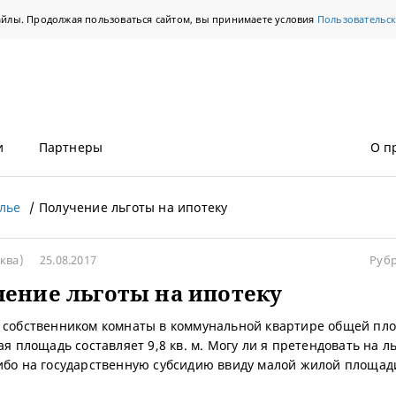
айлы. Продолжая пользоваться сайтом, вы принимаете условия
Пользовательс
и
Партнеры
О п
лье
Получение льготы на ипотеку
ква)
25.08.2017
Руб
ение льготы на ипотеку
 собственником комнаты в коммунальной квартире общей пл
ая площадь составляет 9,8 кв. м. Могу ли я претендовать на л
ибо на государственную субсидию ввиду малой жилой площад