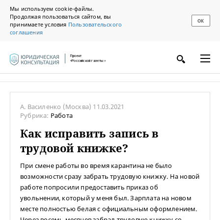
Мы используем cookie-файлы.
Продолжая пользоваться сайтом, вы
ОК
принимаете условия
Пользовательского
соглашения
Проект
«Российской газеты»
А. Василенко
(Москва)
11.03.2021
Рубрика:
Работа
Как исправить запись в
трудовой книжке?
При смене работы во время карантина не было
возможности сразу забрать трудовую книжку. На новой
работе попросили предоставить приказ об
увольнении, который у меня был. Зарплата на новом
месте полностью белая с официальным оформлением.
Через восемь месяцев забрал трудовую книжку со