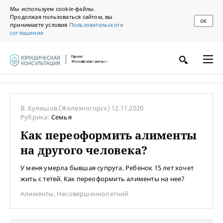
Мы используем cookie-файлы.
Продолжая пользоваться сайтом, вы
ОК
принимаете условия
Пользовательского
соглашения
Проект
«Российской газеты»
В. Кулишов
(Железногорск)
12.11.2020
Рубрика:
Семья
Как переоформить алименты
на другого человека?
У меня умерла бывшая супруга. Ребенок 15 лет хочет
жить с тетей. Как переоформить алименты на нее?
Алименты
,
Несовершеннолетний