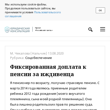
Мы используем cookie-файлы.
Продолжая пользоваться сайтом, вы
ОК
принимаете условия
Пользовательского
соглашения
Проект
«Российской газеты»
М. Чекалова
(Нальчик)
13.08.2020
Рубрика:
Соцобеспечение
Фиксированная доплата к
пенсии за иждивенца
Я пенсионер по возрасту, получаю страховую пенсию. С
марта 2014 года являюсь приемным родителем
ребенка 2012 года рождения (моего внучатого
племянника, сына моей родной племянницы). Она
была лишена родительских прав по решению суда.
Отца у ребенка нет, в свидетельстве о рождении стоит