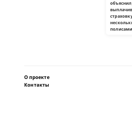
объяснил
выплачив
страховку
несколь
полисам
О проекте
Контакты