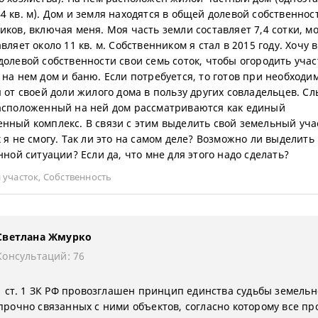
4 кв. м). Дом и земля находятся в общей долевой собственнос
иков, включая меня. Моя часть земли составляет 7,4 сотки, м
вляет около 11 кв. м. Собственником я стал в 2015 году. Хочу
долевой собственности свои семь соток, чтобы огородить учас
 на нем дом и баню. Если потребуется, то готов при необходи
я от своей доли жилого дома в пользу других совладельцев. С
асположенный на ней дом рассматриваются как единый
нный комплекс. В связи с этим выделить свой земельный уча
к я не смогу. Так ли это на самом деле? Возможно ли выделить
нной ситуации? Если да, что мне для этого надо сделать?
 участок
,
Собственность
Светлана Жмурко
Консультаций: 76
 1 ст. 1 ЗК РФ провозглашен принцип единства судьбы земельн
 прочно связанных с ними объектов, согласно которому все пр