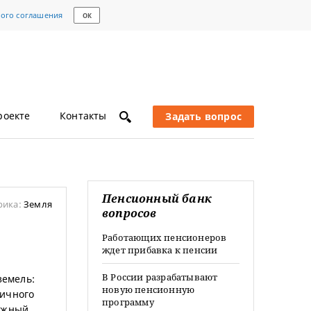
кого соглашения
ОК
роекте
Контакты
Задать вопрос
Пенсионный банк
рика:
Земля
вопросов
Работающих пенсионеров
ждет прибавка к пенсии
В России разрабатывают
земель:
новую пенсионную
личного
программу
ажный,