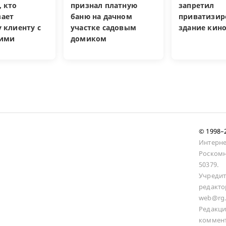
, кто
признал платную
запретил
ает
баню на дачном
приватизир
 клиенту с
участке садовым
здание кин
кими
домиком
и
© 1998
Интерне
Роскомн
50379.
Учредит
редакто
web@rg.
Редакци
коммент