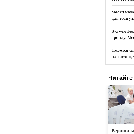
Месяц наза
для госнуж
Будучи фер
аренду. М
Имеется св
написано,
Читайте
Верховны