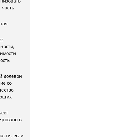
анизовать
 часть
ная
ез
ности,
оимости
мость
й долевой
ие со
щество,
ующих
ъект
ировано в
ости, если