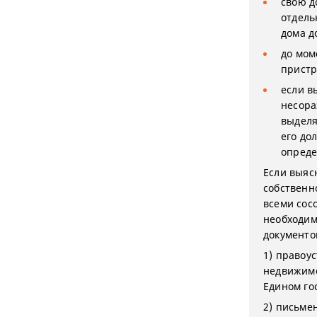
свою д
отдель
дома д
до мом
пристр
если в
несора
выделя
его до
опреде
Если выяс
собственн
всеми сос
необходим
документо
1) правоу
недвижимо
Едином го
2) письме