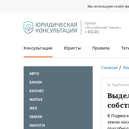
Мы используем cookie-ф
Проект
«Российской газеты»
< RG.RU
Консультации
Юристы
Правила
Тег
Главная
Зе
АВТО
БАНКИ
В. Трубник
БИЗНЕС
Выдел
ЖИЛЬЕ
собст
ЖКХ
В Подмоск
ЗЕМЛЯ
земли нас
НАЛОГИ
подсобног