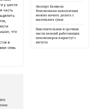
ти у шести
Эксперт Беляков:
оя часть
Пенсионные накопления
можно начать делать с
 выделить
маленьких сумм
ток,
мости
Накопительная и срочная
лышал, что
части пенсий работающих
пенсионеров вырастут с
сток в
августа
 мои семь
ого
очно