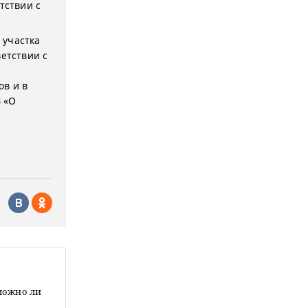
тствии с
 участка
ветствии с
ов и в
З «О
зможно ли