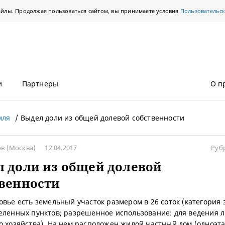
айлы. Продолжая пользоваться сайтом, вы принимаете условия
Пользовательс
и
Партнеры
О п
мля
Выдел доли из общей долевой собственности
ов
(Москва)
12.04.2017
Руб
 доли из общей долевой
венности
овье есть земельный участок размером в 26 соток (категория 
еленных пунктов; разрешенное использование: для ведения 
о хозяйства). На нем расположен жилой частный дом (одноэт