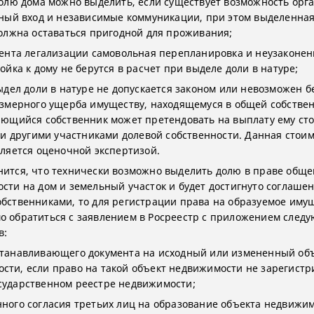
олю дома можно выделить, если существует возможность орг
ный вход и независимые коммуникации, при этом выделенная
олжна оставаться пригодной для проживания;
ента легализации самовольная перепланировка и неузаконен
ойка к дому не берутся в расчет при выделе доли в натуре;
ыдел доли в натуре не допускается законом или невозможен б
змерного ущерба имуществу, находящемуся в общей собствен
ющийся собственник может претендовать на выплату ему ст
ли другими участниками долевой собственности. Данная стои
ляется оценочной экспертизой.
нится, что технически возможно выделить долю в праве обще
ости на дом и земельный участок и будет достигнуто соглашен
обственниками, то для регистрации права на образуемое иму
о обратиться с заявлением в Росреестр с приложением след
в:
станавливающего документа на исходный или измененный об
сти, если право на такой объект недвижимости не зарегистр
сударственном реестре недвижимости;
нного согласия третьих лиц на образование объекта недвижим