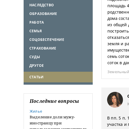
НАСЛЕДСТВО
площадь 4
родственн
ОБРАЗОВАНИЕ
дома соста
РАБОТА
из общей 
построить
СЕМЬЯ
отказатьс
СОЦОБЕСПЕЧЕНИЕ
земля и р
СТРАХОВАНИЕ
имуществе
семь сото
СУДЫ
соток в да
ДРУГОЕ
Земельный
СТАТЬИ
Последние вопросы
Жилье
Выделение доли мужу-
В пп. 5 п.
иностранцу при
участка и