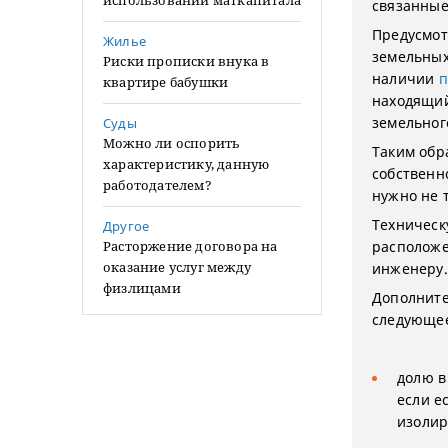
использовании маткапитала
связанные
Предусмот
Жилье
земельных
Риски прописки внука в
наличии
п
квартире бабушки
находящий
земельног
Суды
Можно ли оспорить
Таким обр
характеристику, данную
собственн
работодателем?
нужно не 
Техническ
Другое
Расторжение договора на
расположе
оказание услуг между
инженеру.
физлицами
Дополните
следующе
долю в
если е
изолир