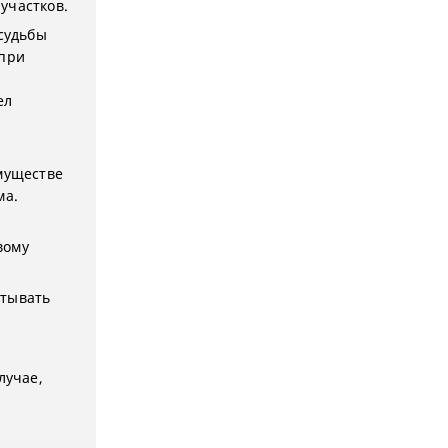
участков.
судьбы
 при
ел
имуществе
ма.
вому
итывать
лучае,