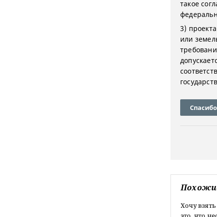
такое сог
федеральн
3) проект
или земел
требовани
допускает
соответств
государст
Спасибо
Похожи
Хочу взять
это, что 