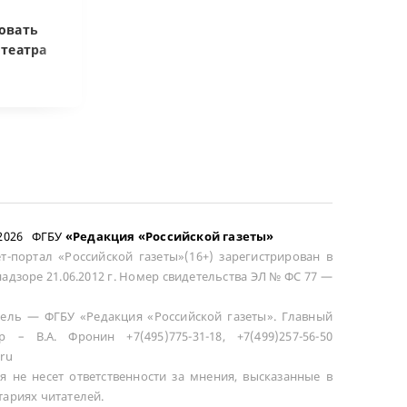
Купленная после
возмещать ра
овать
развода машина
цене при возв
отеатра
общей не считается
сложного това
–2026 ФГБУ
«Редакция «Российской газеты»
т-портал «Российской газеты»(16+) зарегистрирован в
адзоре 21.06.2012 г. Номер свидетельства ЭЛ № ФС 77 —
ель — ФГБУ «Редакция «Российской газеты». Главный
р – В.А. Фронин +7(495)775-31-18, +7(499)257-56-50
ru
я не несет ответственности за мнения, высказанные в
ариях читателей.