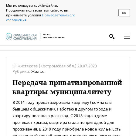
Мы используем cookie-файлы.
Продолжая пользоваться сайтом, вы
ОК
принимаете условия
Пользовательского
соглашения
Проект
«Российской газеты»
О. Чистякова
(Костромская обл.)
20.07.2020
Рубрика:
Жилье
Передача приватизированной
квартиры муниципалитету
В 2014 году приватизировала квартиру (комната в
бывшем общежитии). Работаю в другом городе и
квартиру посещаю раз в год. С 2018 года в доме
протекает крыша, квартира стала непригодной для
проживания. В 2019 году приобрела новое жилье. Есть
ли законный способ вернуть пришедшее в негодность