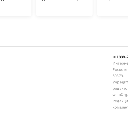
© 1998
Интерне
Роскомн
50379.
Учредит
редакто
web@rg.
Редакци
коммент