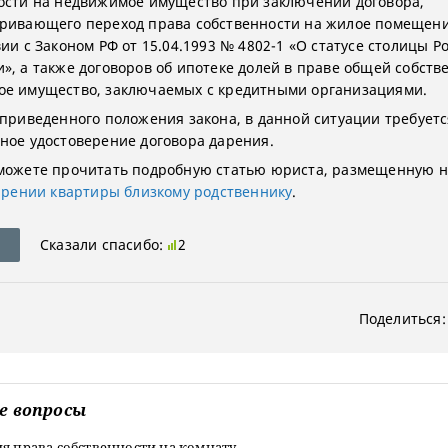
ости на недвижимое имущество при заключении договора,
ривающего переход права собственности на жилое помещени
ии с Законом РФ от 15.04.1993 № 4802-1 «О статусе столицы Р
», а также договоров об ипотеке долей в праве общей собств
е имущество, заключаемых с кредитными организациями.
 приведенного положения закона, в данной ситуации требуетс
ное удостоверение договора дарения.
можете прочитать подробную статью юриста, размещенную 
арении квартиры близкому родственнику
.
Сказали спасибо:
2
Поделиться:
е вопросы
я права собственности на комнату