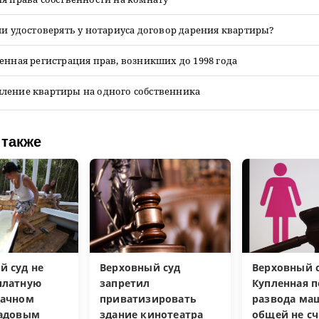
ли удостоверять у нотариуса договор дарения квартиры?
енная регистрация прав, возникших до 1998 года
ление квартиры на одного собственника
 также
й суд не
Верховный суд
Верховный с
платную
запретил
Купленная п
дачном
приватизировать
развода ма
садовым
здание кинотеатра
общей не сч