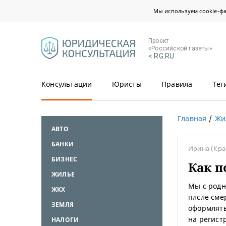
Мы используем cookie-ф
Проект
«Российской газеты»
< RG.RU
Консультации
Юристы
Правила
Тег
Главная
Жи
АВТО
БАНКИ
Ирина
(Кра
БИЗНЕС
Как п
ЖИЛЬЕ
Мы с родн
ЖКХ
плсле сме
ЗЕМЛЯ
оформлять
на регис
НАЛОГИ