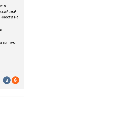
е в
оссийской
енности на
я
на нашем