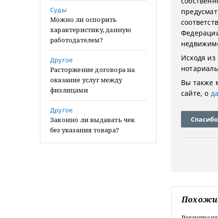
собственн
Суды
предусмат
Можно ли оспорить
соответств
характеристику, данную
Федерации
работодателем?
недвижимо
Исходя из
Другое
нотариаль
Расторжение договора на
оказание услуг между
Вы также 
физлицами
сайте, о
д
Другое
Спасибо
Законно ли выдавать чек
без указания товара?
Похожи
Регистраци