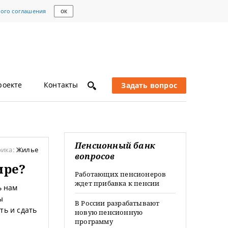
кого соглашения
ОК
роекте
Контакты
Задать вопрос
Пенсионный банк
рика:
Жилье
вопросов
ире?
Работающих пенсионеров
ждет прибавка к пенсии
ь нам
ы
В России разрабатывают
ть и сдать
новую пенсионную
программу