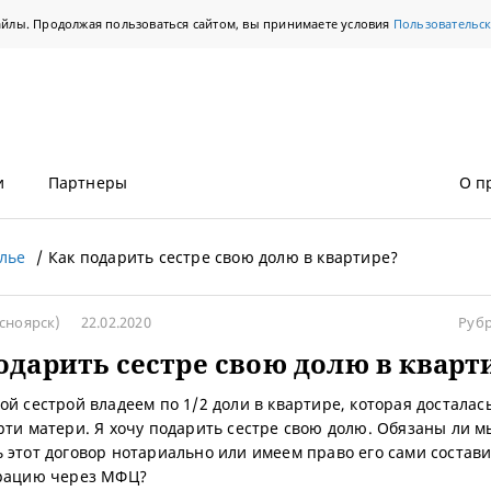
айлы. Продолжая пользоваться сайтом, вы принимаете условия
Пользовательс
и
Партнеры
О п
лье
Как подарить сестре свою долю в квартире?
сноярск)
22.02.2020
Руб
одарить сестре свою долю в кварт
ой сестрой владеем по 1/2 доли в квартире, которая досталас
рти матери. Я хочу подарить сестре свою долю. Обязаны ли м
 этот договор нотариально или имеем право его сами состави
трацию через МФЦ?