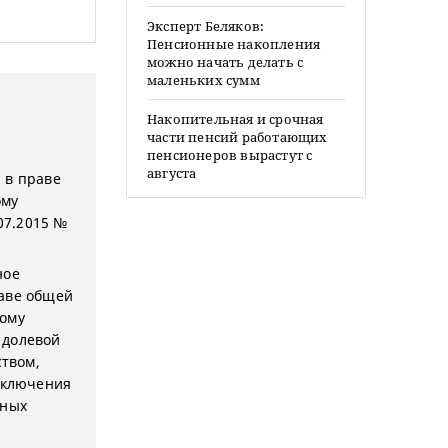
Эксперт Беляков:
Пенсионные накопления
можно начать делать с
маленьких сумм
Накопительная и срочная
части пенсий работающих
пенсионеров вырастут с
августа
 в праве
ому
07.2015 №
ное
раве общей
ному
 долевой
ством,
включения
ьных