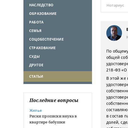
НАСЛЕДСТВО
Нотариус
ОБРАЗОВАНИЕ
РАБОТА
СЕМЬЯ
СОЦОБЕСПЕЧЕНИЕ
СТРАХОВАНИЕ
По общему
СУДЫ
общей соб
удостовере
ДРУГОЕ
218-ФЗ «О
СТАТЬИ
В этой же
удостовер
собственн
удостовер
Последние вопросы
собственн
составляю
Жилье
в состав 
Риски прописки внука в
квартире бабушки
долей, сд