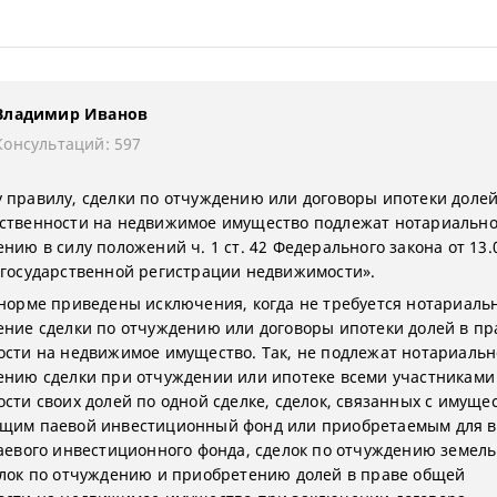
Владимир Иванов
Консультаций: 597
 правилу, сделки по отчуждению или договоры ипотеки долей
ственности на недвижимое имущество подлежат нотариальн
нию в силу положений ч. 1 ст. 42 Федерального закона от 13.
 государственной регистрации недвижимости».
 норме приведены исключения, когда не требуется нотариаль
ение сделки по отчуждению или договоры ипотеки долей в п
ости на недвижимое имущество. Так, не подлежат нотариаль
ению сделки при отчуждении или ипотеке всеми участниками
ости своих долей по одной сделке, сделок, связанных с имуще
щим паевой инвестиционный фонд или приобретаемым для 
паевого инвестиционного фонда, сделок по отчуждению земел
елок по отчуждению и приобретению долей в праве общей