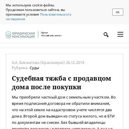
Мы используем cookie-файлы.
Продолжая пользоваться сайтом, вы
ОК
принимаете условия
Пользовательского
соглашения
Проект
«Российской газеты»
А.А. Бикматова
(Красноярск)
26.12.2019
Рубрика:
Суды
Судебная тяжба с продавцом
дома после покупки
Мы приобрели частный дом с земельным участком. Во
время подписания договора не обратили внимания,
что на этой земле на кадастровом учете числятся два
дома. Второй дом выведен из статуса жилого, но в БТИ
по документам не снесен. Без бывшей владелицы
привести документы в порядок невозможно. А она не