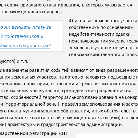
ов территориального планирования, в которых указывается
ство муниципальных дорог);
4) изъятие земельного участка
о ли взимать плату за
собственника по основаниям
недействительности сделки,
 с собственников к
неиспользования участка (есл
земельным участкам?
земельные участки получены к
сельскохозяйственного исполь
уются) и т.п.
е варианты развития событий зависят от вида разрешенног
ания земельных участков, на которых находятся подъездные п
ежевания территории, основания и срока возникновения пра
ости на земельные участки, срока действия разрешения на
ство, особенностей территориального планирования на конк
и (территориальной зоны), правил землепользования и застр
ого плана муниципального образования, иных обстоятельств.
ю вы можете найти на сайте муниципалитета и (или) в отде
ии) архитектуры и градостроительства администрации.
ударственной регистрации СНТ