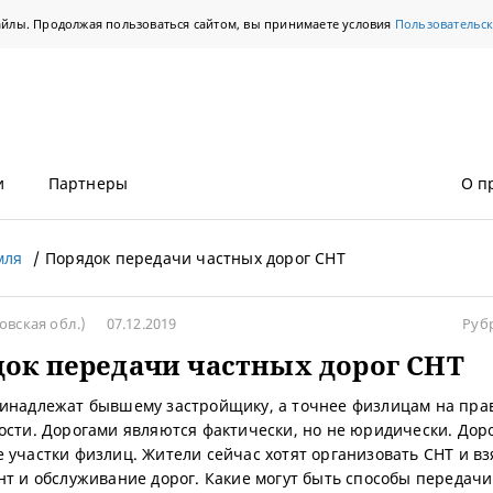
айлы. Продолжая пользоваться сайтом, вы принимаете условия
Пользовательс
и
Партнеры
О п
мля
Порядок передачи частных дорог СНТ
овская обл.)
07.12.2019
Руб
ок передачи частных дорог СНТ
инадлежат бывшему застройщику, а точнее физлицам на пра
ости. Дорогами являются фактически, но не юридически. Доро
 участки физлиц. Жители сейчас хотят организовать СНТ и вз
нт и обслуживание дорог. Какие могут быть способы передачи