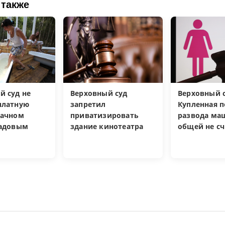
 также
й суд не
Верховный суд
Верховный с
платную
запретил
Купленная п
дачном
приватизировать
развода ма
садовым
здание кинотеатра
общей не сч