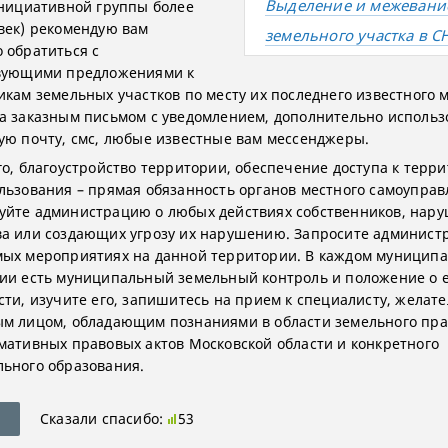
Выделение и межевани
инициативной группы более
век) рекомендую вам
земельного участка в С
 обратиться с
твующими предложениями к
икам земельных участков по месту их последнего известного 
а заказным письмом с уведомлением, дополнительно использ
ую почту, смс, любые известные вам мессенджеры.
го, благоустройство территории, обеспечение доступа к терр
льзования – прямая обязанность органов местного самоуправ
йте администрацию о любых действиях собственников, на
а или создающих угрозу их нарушению. Запросите админист
ых мероприятиях на данной территории. В каждом муницип
ии есть муниципальный земельный контроль и положение о 
сти, изучите его, запишитесь на прием к специалисту, желате
м лицом, обладающим познаниями в области земельного прав
мативных правовых актов Московской области и конкретного
ьного образования.
Сказали спасибо:
53