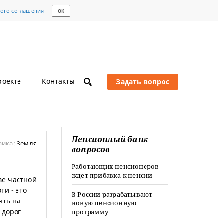
кого соглашения
ОК
роекте
Контакты
Задать вопрос
Пенсионный банк
рика:
Земля
вопросов
Работающих пенсионеров
ждет прибавка к пенсии
ве частной
ги - это
В России разрабатывают
ять на
новую пенсионную
 дорог
программу