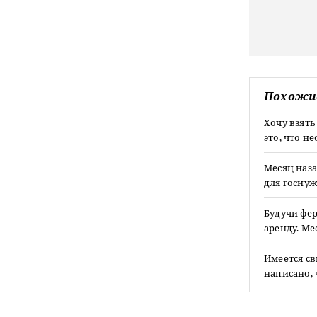
Похожи
Хочу взять
это, что 
Месяц наза
для госнуж
Будучи фер
аренду. М
Имеется св
написано,