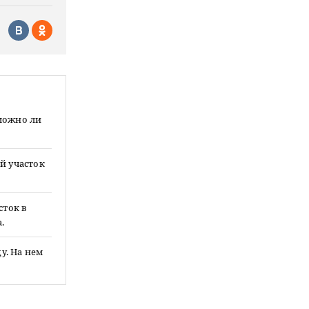
зможно ли
й участок
сток в
.
у. На нем