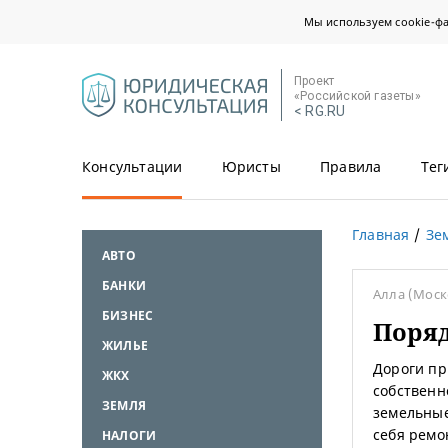
Мы используем cookie-ф
Проект
«Российской газеты»
< RG.RU
Консультации
Юристы
Правила
Тег
Главная
Зе
АВТО
БАНКИ
Алла
(Моск
БИЗНЕС
Поряд
ЖИЛЬЕ
Дороги пр
ЖКХ
собственн
ЗЕМЛЯ
земельные
себя ремо
НАЛОГИ