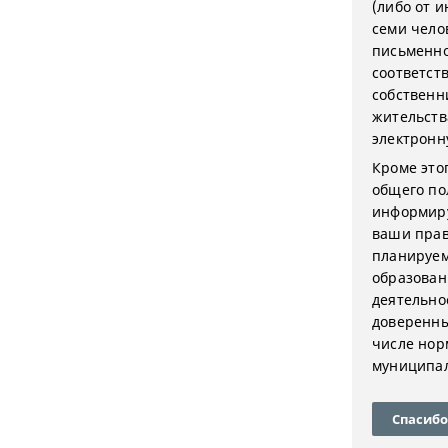
(либо от 
семи чело
письменно
соответс
собственн
жительств
электронн
Кроме это
общего по
информиру
ваши прав
планируем
образован
деятельно
доверенны
числе нор
муниципал
Спасибо