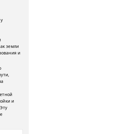
 у
и
ак земли
зования и
о
ути,
ва
ретной
ойки и
 Эту
ле