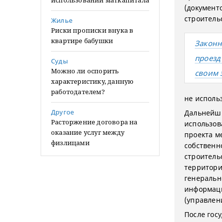
использовании маткапитала
(документ
строитель
Жилье
Риски прописки внука в
квартире бабушки
Законн
проезд
Суды
Можно ли оспорить
своим 
характеристику, данную
работодателем?
не использ
Другое
Дальнейши
Расторжение договора на
использов
оказание услуг между
проекта м
физлицами
собственн
строитель
территори
генеральн
информаци
(управлен
После гос