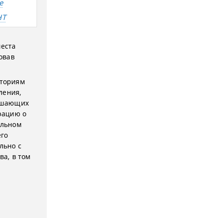
е
НТ
места
овав
иториям
ления,
рушающих
рацию о
альном
его
льно с
а, в том