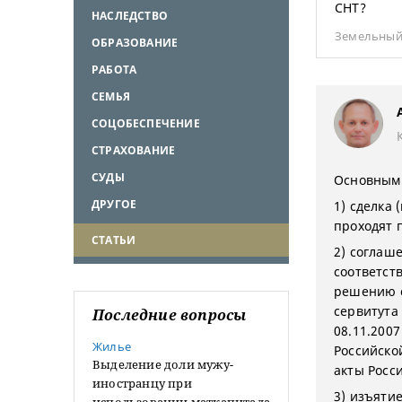
СНТ?
НАСЛЕДСТВО
Земельный
ОБРАЗОВАНИЕ
РАБОТА
СЕМЬЯ
СОЦОБЕСПЕЧЕНИЕ
СТРАХОВАНИЕ
СУДЫ
Основными
ДРУГОЕ
1) сделка
проходят 
СТАТЬИ
2) соглаш
соответств
решению с
сервитута
Последние вопросы
08.11.200
Жилье
Российско
Выделение доли мужу-
акты Росс
иностранцу при
3) изъяти