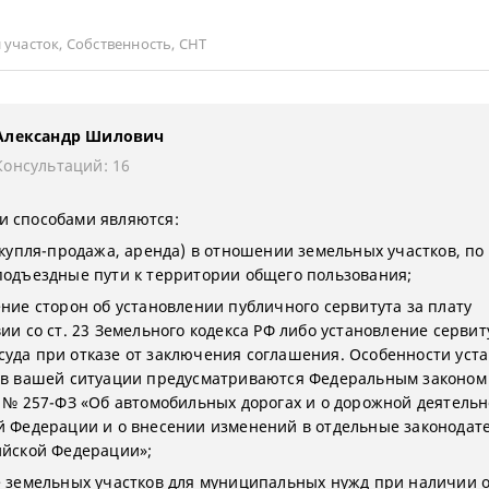
 участок
,
Собственность
,
СНТ
Александр Шилович
Консультаций: 16
 способами являются:
 (купля-продажа, аренда) в отношении земельных участков, по
подъездные пути к территории общего пользования;
ение сторон об установлении публичного сервитута за плату
ии со ст. 23 Земельного кодекса РФ либо установление сервит
уда при отказе от заключения соглашения. Особенности уст
 в вашей ситуации предусматриваются Федеральным законом
7 № 257-ФЗ «Об автомобильных дорогах и о дорожной деятельн
й Федерации и о внесении изменений в отдельные законодат
ийской Федерации»;
е земельных участков для муниципальных нужд при наличии 