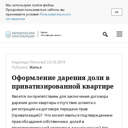
Мы используем cookie-файлы.
Продолжая пользоваться сайтом, вы
ОК
принимаете условия
Пользовательского
соглашения
Проект
«Российской газеты»
Надежда
(Москва)
23.10.2019
Рубрика:
Жилье
Оформление дарения доли в
приватизированной квартире
Явлется ли препятствием для заключения договора
дарения доли квартиры отсутствие штампа о
регистрации на договоре передачи прав
(приватизация)? Что может явиться подтверждением
прав обладания собственника долей в
приватизированной квартире в данном случае? Кто