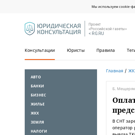
Мы используем cookie-ф
Проект
«Российской газеты»
< RG.RU
Консультации
Юристы
Правила
Тег
Главная
ЖК
АВТО
БАНКИ
Б. Мещеря
БИЗНЕС
Оплат
ЖИЛЬЕ
пред
ЖКХ
В СНТ зар
ЗЕМЛЯ
оператор 
НАЛОГИ
вывоза ТК