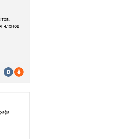
ктов,
я членов
графа