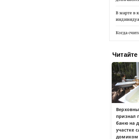
В марте в 
индивидуал
Когда счит
Читайте
Верховны
признал 
баню на 
участке 
домиком