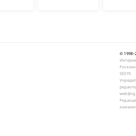
© 1998
Интерне
Роскомн
50379.
Учредит
редакто
web@rg.
Редакци
коммент