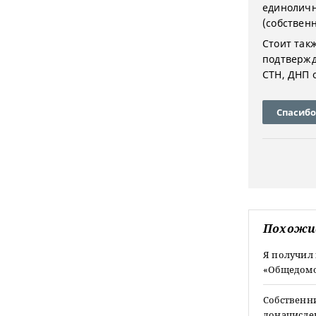
единоличн
(собственн
Стоит так
подтвержд
СТН, ДНП 
Спасибо
Похожи
Я получил 
«Общедомов
Собственн
доначисле