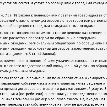
их услуг относится и услуга по обращению с твердыми комму
6 ч. 7 ст. 18 Закона к полномочиям правления товарищества о
решений о заключении договоров с оператором или региона
м по обращению с твердыми коммунальными отходами.
взносы в товариществе имеют строгое целевое назначение, в
ение расчетов с оператором по обращению с твердыми
ными отходами, региональным оператором по обращению с 
ными отходами на основании договоров, заключенных товар
ганизациями (ч. 5 ст. 14 Закона).
своевременно и в полном объеме уплачивая взносы, вы испол
ть по оплате предоставляемой коммунальной услуги по обра
коммунальными отходами.
о бы говорить о применении по аналогии ст. 44 Жилищного 
ставляющей собственникам жилья право принять решение о
и прямых договоров в отношении рассматриваемой услуги. В
бственники (потребители) вносят плату непосредственно рег
, снижая тем самым размер членского взноса. Однако данная
вает переход всех собственников на прямые договоры, но не