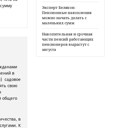
 сумму
Эксперт Беляков:
Пенсионные накопления
можно начать делать с
маленьких сумм
Накопительная и срочная
части пенсий работающих
пенсионеров вырастут с
августа
ажданами
нений в
н) садовое
ять свою
х
м общего
ичества, в
слугами. К