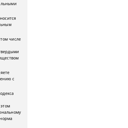
нальными
тносится
льным
 том числе
твердыми
иществом
няете
щению с
кодекса
 этом
иональному
 норма