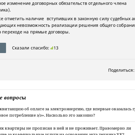
ое изменение договорных обязательств отдельного члена
ика).
же отметить наличие вступивших в законную силу судебных а
ающих невозможность реализации решения общего собрани
о переходе на прямые договоры.
Сказали спасибо:
13
Поделиться:
е вопросы
квитанцию об оплате за электроэнергию, где впервые оказалась 
ое потребление э/э». Насколько это законно?
ик квартиры не прописан в ней и не проживает. Правомерно ли
ние за коммунальные услуги на основании акта техника УК?