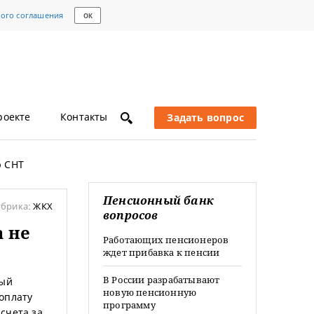
кого соглашения
ОК
роекте
Контакты
Задать вопрос
ю СНТ
Пенсионный банк
убрика:
ЖКХ
вопросов
а не
Работающих пенсионеров
ждет прибавка к пенсии
В России разрабатывают
ный
новую пенсионную
оплату
программу
счета за