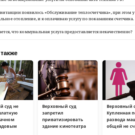
квитанции появилось «Обслуживание теплосчетчика», при этом у
ьное отопление, и я оплачиваю услугу по показаниям счетчика.
ается, что коммунальная услуга предоставляется некачественно?
 также
й суд не
Верховный суд
Верховный с
платную
запретил
Купленная п
дачном
приватизировать
развода ма
садовым
здание кинотеатра
общей не сч