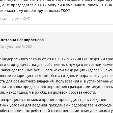
, а не председателю СНТ? Могу ли я уменьшить платы СНТ на
гиональному оператору за вывоз ТКО?
ные платежи
,
СНТ
Светлана Разворотнева
Консультаций: 262
 7 Федерального закона от 29.07.2017 N 217-ФЗ «О ведении гр
ва и огородничества для собственных нужди о внесении изме
 законодательные акты Российской Федерации» (далее - Зако
еское товарищество может быть создано и вправе осуществл
сть для совместного владения, пользования и в установленны
ым законом пределах распоряжения гражданами имущество
ия, находящимся в их общей долевой собственности.
товарищества, помимо прочего, преследует цель создания
тных условий для ведения гражданами садоводства и огородн
 обеспечения потребителей качественными коммунальными у