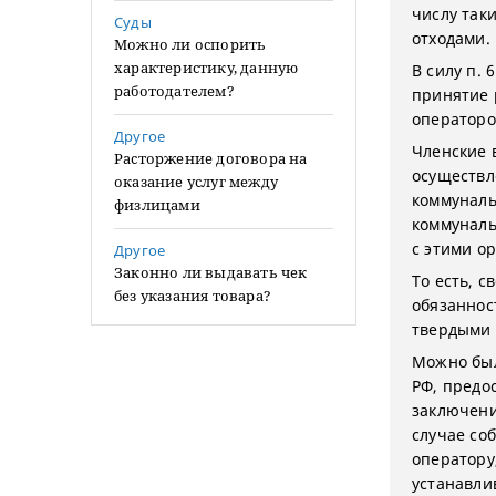
числу так
Суды
отходами.
Можно ли оспорить
характеристику, данную
В силу п. 
работодателем?
принятие 
операторо
Другое
Членские 
Расторжение договора на
осуществл
оказание услуг между
коммуналь
физлицами
коммуналь
с этими ор
Другое
Законно ли выдавать чек
То есть, 
без указания товара?
обязаннос
твердыми 
Можно был
РФ, предо
заключени
случае со
оператору
устанавли