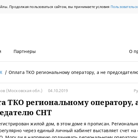
айлы. Продолжая пользоваться сайтом, вы принимаете условия
Пользовательс
и
Партнеры
О п
Х
Оплата ТКО региональному оператору, а не председател
ков
(Московская обл.)
04.10.2019
Р
а ТКО региональному оператору, 
седателю СНТ
егистрирован жилой дом, в этом доме я прописан. Региональ
регулярно через единый личный кабинет выставляет счет на 
О. Могу ли я напрямую оплачивать региональному оператору 