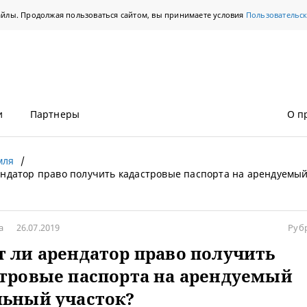
айлы. Продолжая пользоваться сайтом, вы принимаете условия
Пользовательс
и
Партнеры
О п
мля
ендатор право получить кадастровые паспорта на арендуемы
ва
26.07.2019
Руб
 ли арендатор право получить
тровые паспорта на арендуемый
льный участок?