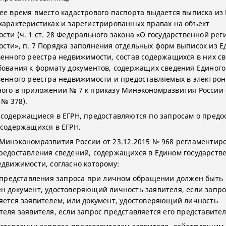
ее время вместо кадастрового паспорта выдается выписка из 
характеристиках и зарегистрированных правах на объект
сти (ч. 1 ст. 28 Федерального закона «О государственной ре
сти», п. 7 Порядка заполнения отдельных форм выписок из Е
венного реестра недвижимости, состав содержащихся в них св
бования к формату документов, содержащих сведения Единого
венного реестра недвижимости и предоставляемых в электрон
ого в приложении № 7 к приказу Минэкономразвития России 
 № 378).
 содержащиеся в ЕГРН, предоставляются по запросам о предо
 содержащихся в ЕГРН.
Минэкономразвития России от 23.12.2015 № 968 регламентир
редоставления сведений, содержащихся в Едином государств
едвижимости, согласно которому:
е представления запроса при личном обращении должен быть
н документ, удостоверяющий личность заявителя, если запро
яется заявителем, или документ, удостоверяющий личность
теля заявителя, если запрос представляется его представите