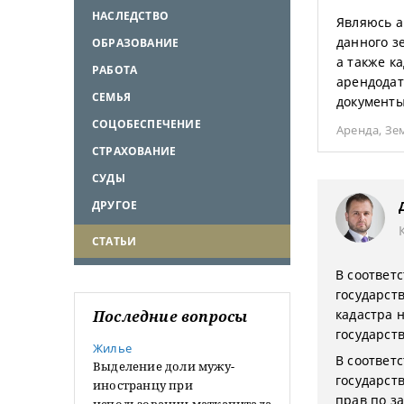
НАСЛЕДСТВО
Являюсь а
данного з
ОБРАЗОВАНИЕ
а также к
РАБОТА
арендодат
СЕМЬЯ
документы
СОЦОБЕСПЕЧЕНИЕ
Аренда
,
Зе
СТРАХОВАНИЕ
СУДЫ
ДРУГОЕ
СТАТЬИ
В соответс
государст
кадастра 
Последние вопросы
государст
Жилье
В соответ
Выделение доли мужу-
государст
иностранцу при
прав по з