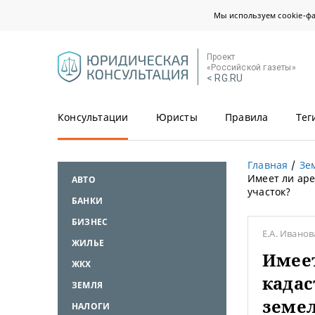
Мы используем cookie-ф
Проект
«Российской газеты»
< RG.RU
Консультации
Юристы
Правила
Тег
Главная
Зе
Имеет ли ар
АВТО
участок?
БАНКИ
БИЗНЕС
Е.А. Ивано
ЖИЛЬЕ
Имеет
ЖКХ
кадас
ЗЕМЛЯ
земе
НАЛОГИ