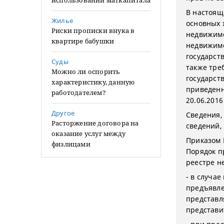
использовании маткапитала
В настоящ
Жилье
основных 
Риски прописки внука в
недвижимо
квартире бабушки
недвижимо
государст
Суды
также тре
Можно ли оспорить
государст
характеристику, данную
приведенн
работодателем?
20.06.2016
Другое
Сведения,
Расторжение договора на
сведений,
оказание услуг между
Приказом 
физлицами
Порядок п
реестре н
- в случа
предъявле
представл
представи