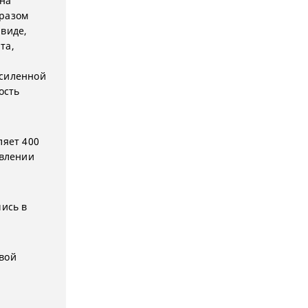
 на
бразом
 виде,
та,
усиленной
ость
ляет 400
овлении
шись в
вой