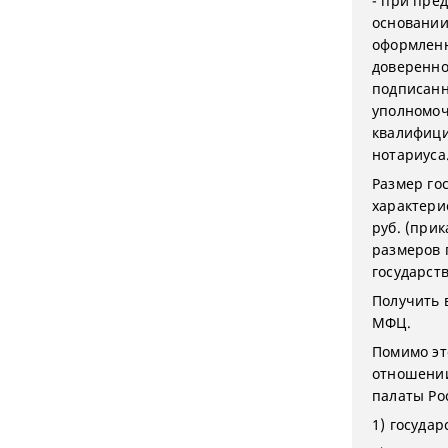
- при пре
основании
оформленн
доверенно
подписанн
уполномоч
квалифици
нотариуса
Размер го
характери
руб. (при
размеров 
государст
Получить 
МФЦ.
Помимо эт
отношении
палаты Ро
1) госуда