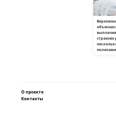
Верховны
объяснил
выплачив
страховку
несколь
полисам
О проекте
Контакты