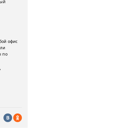
мый
бой офис
или
ы по
ь