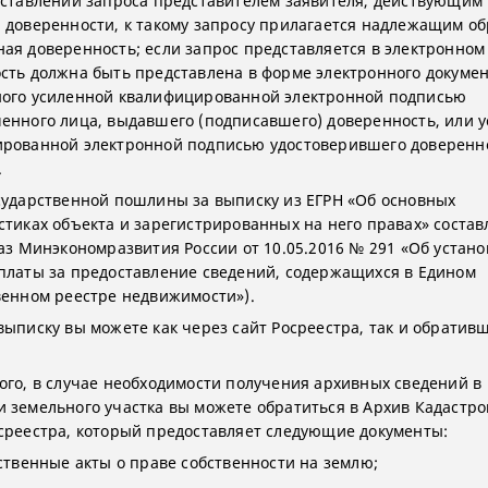
дставлении запроса представителем заявителя, действующим
 доверенности, к такому запросу прилагается надлежащим о
ая доверенность; если запрос представляется в электронном
сть должна быть представлена в форме электронного докумен
ого усиленной квалифицированной электронной подписью
енного лица, выдавшего (подписавшего) доверенность, или 
рованной электронной подписью удостоверившего доверенн
.
сударственной пошлины за выписку из ЕГРН «Об основных
стиках объекта и зарегистрированных на него правах» состав
каз Минэкономразвития России от 10.05.2016 № 291 «Об устан
платы за предоставление сведений, содержащихся в Едином
венном реестре недвижимости»).
выписку вы можете как через сайт Росреестра, так и обратив
ого, в случае необходимости получения архивных сведений в
 земельного участка вы можете обратиться в Архив Кадастро
среестра, который предоставляет следующие документы:
рственные акты о праве собственности на землю;