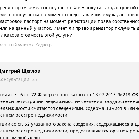
рендатором земельного участка. Хочу получить кадастровый 
емельного участка на момент предоставления ему кадастровог
адастровой паспорт на момент регистрации права собственно
еля на данный участок. Имеет ли право арендатор получить 
? Какова стоимость этой услуги?
мельный участок
,
Кадастр
Дмитрий Щеглов
Консультаций: 35
твии с ч. 6 ст. 72 Федерального закона от 13.07.2015 № 218-ФЗ
венной регистрации недвижимости» сведения государственно
недвижимости считаются сведениями, содержащимися в Един
венном реестре недвижимости.
ствии со ст. 62 указанного закона сведения, содержащиеся в 
венном реестре недвижимости, предоставляются органом рег
апросам любых лиц.