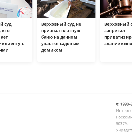
й суд
Верховный суд не
Верховный 
, кто
признал платную
запретил
ает
баню на дачном
приватизир
 клиенту с
участке садовым
здание кин
кими
домиком
и
© 1998
Интерне
Роскомн
50379.
Учредит