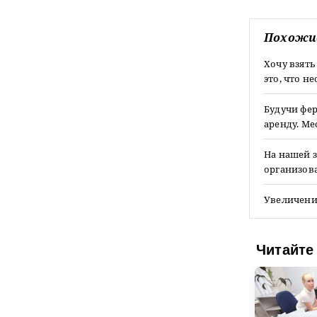
Похожи
Хочу взять
это, что 
Будучи фер
аренду. М
На нашей 
организова
Увеличени
Читайте