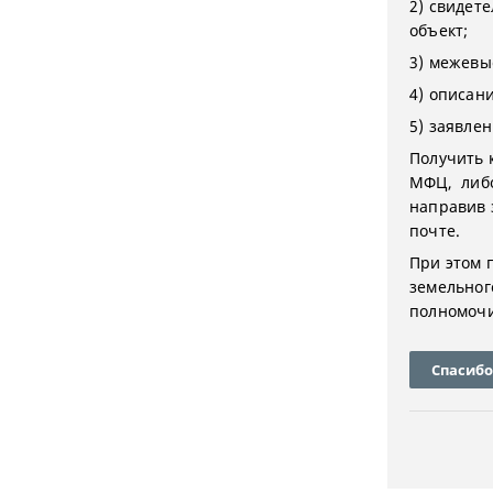
2) свидет
объект;
3) межевы
4) описан
5) заявле
Получить 
МФЦ, либо
направив 
почте.
При этом 
земельног
полномочи
Спасибо