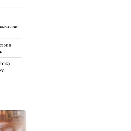
зможно ли
сток в
.
 ТСЖ)
у.