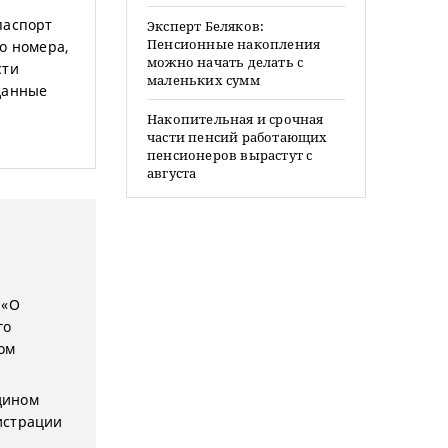
паспорт
Эксперт Беляков:
Пенсионные накопления
о номера,
можно начать делать с
сти
маленьких сумм
данные
Накопительная и срочная
части пенсий работающих
пенсионеров вырастут с
августа
 «О
го
ом
Едином
истрации