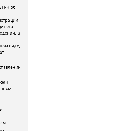
ЕГРН об
гистрации
диного
едений, а
ном виде,
от
ставлении
ован
енном
с
лем;