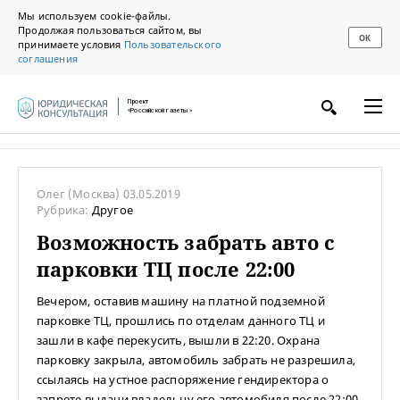
Мы используем cookie-файлы.
Продолжая пользоваться сайтом, вы
ОК
принимаете условия
Пользовательского
соглашения
Проект
«Российской газеты»
Олег
(Москва)
03.05.2019
Рубрика:
Другое
Возможность забрать авто с
парковки ТЦ после 22:00
Вечером, оставив машину на платной подземной
парковке ТЦ, прошлись по отделам данного ТЦ и
зашли в кафе перекусить, вышли в 22:20. Охрана
парковку закрыла, автомобиль забрать не разрешила,
ссылаясь на устное распоряжение гендиректора о
запрете выдачи владельцу его автомобиля после 22:00.