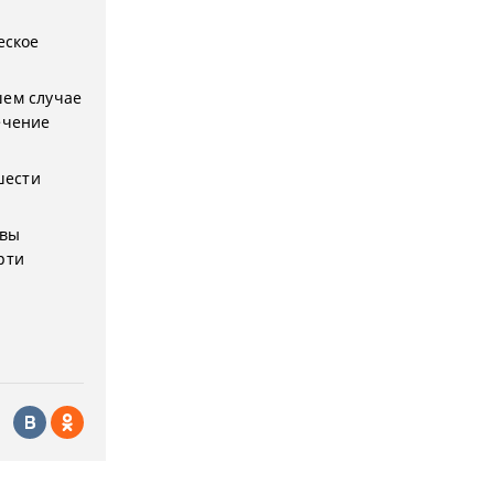
а
еское
шем случае
ечение
шести
 вы
рти