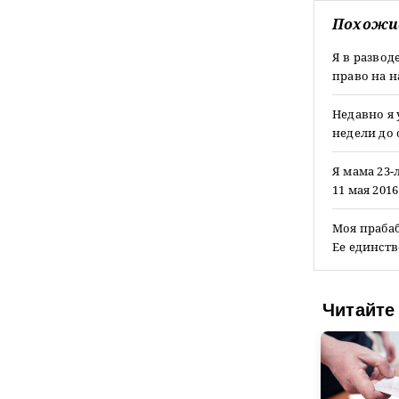
Похожи
Я в развод
право на н
Недавно я 
недели до 
Я мама 23
11 мая 201
Моя прабаб
Ее единств
Читайте