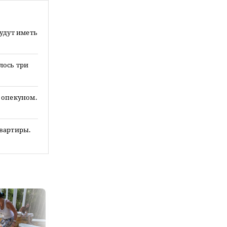
будут иметь
лось три
 опекуном.
квартиры.