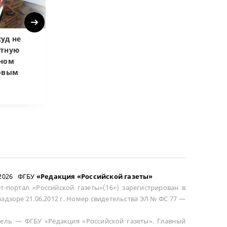
Next
уд не
Верховный суд
Верховный суд
атную
запретил
Купленная пос
чном
приватизировать
развода маши
довым
здание кинотеатра
общей не счит
–2026 ФГБУ
«Редакция «Российской газеты»
т-портал «Российской газеты»(16+) зарегистрирован в
адзоре 21.06.2012 г. Номер свидетельства ЭЛ № ФС 77 —
ель — ФГБУ «Редакция «Российской газеты». Главный