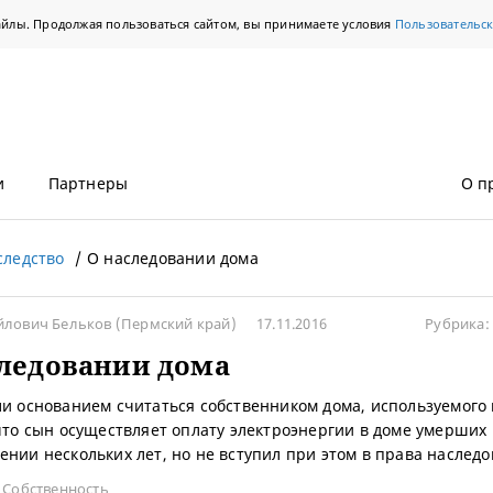
айлы. Продолжая пользоваться сайтом, вы принимаете условия
Пользовательс
и
Партнеры
О п
следство
О наследовании дома
йлович Бельков
(Пермский край)
17.11.2016
Рубрика:
ледовании дома
ли основанием считаться собственником дома, используемого 
 что сын осуществляет оплату электроэнергии в доме умерших
ении нескольких лет, но не вступил при этом в права наслед
,
Собственность