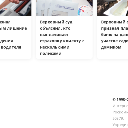
изнал
Верховный суд
Верховный с
ным лишение
объяснил, кто
признал пл
выплачивает
баню на да
дения
страховку клиенту с
участке са
 водителя
несколькими
домиком
полисами
© 1998
Интерне
Роскомн
50379.
Учредит