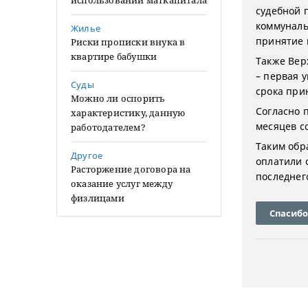
использовании маткапитала
судебной 
коммуналь
Жилье
принятие 
Риски прописки внука в
квартире бабушки
Также Вер
– первая 
Суды
срока прин
Можно ли оспорить
Согласно п
характеристику, данную
месяцев с
работодателем?
Таким обр
Другое
оплатили 
Расторжение договора на
последнег
оказание услуг между
физлицами
Спасибо