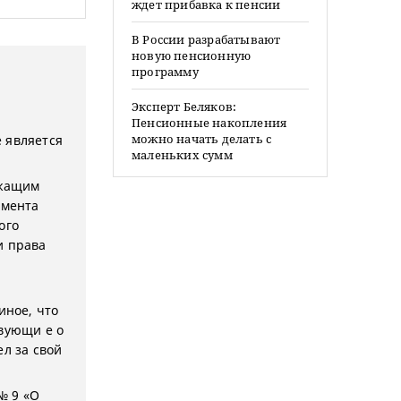
ждет прибавка к пенсии
В России разрабатывают
новую пенсионную
программу
Эксперт Беляков:
Пенсионные накопления
можно начать делать с
 является
маленьких сумм
ежащим
омента
ого
и права
 иное, что
твующи е о
ел за свой
№ 9 «О