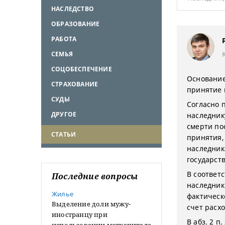
НАСЛЕДСТВО
ОБРАЗОВАНИЕ
РАБОТА
СЕМЬЯ
СОЦОБЕСПЕЧЕНИЕ
Основание
СТРАХОВАНИЕ
принятие 
СУДЫ
Согласно 
ДРУГОЕ
наследник
смерти по
СТАТЬИ
принятия,
наследник
государст
В соответс
Последние вопросы
наследник
Жилье
фактическ
Выделение доли мужу-
счет расх
иностранцу при
В абз. 2 п