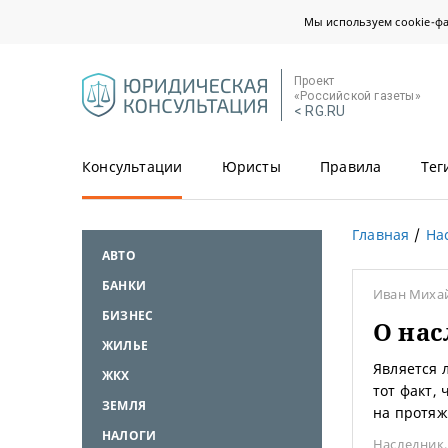
Мы используем cookie-ф
Проект
«Российской газеты»
< RG.RU
Консультации
Юристы
Правила
Тег
Главная
На
АВТО
БАНКИ
Иван Миха
БИЗНЕС
О нас
ЖИЛЬЕ
Является 
ЖКХ
тот факт,
ЗЕМЛЯ
на протяж
НАЛОГИ
Наследник