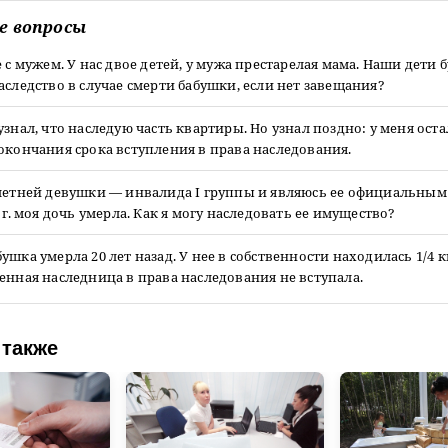
е вопросы
е с мужем. У нас двое детей, у мужа престарелая мама. Наши дети 
аследство в случае смерти бабушки, если нет завещания?
узнал, что наследую часть квартиры. Но узнал поздно: у меня оста
окончания срока вступления в права наследования.
-летней девушки — инвалида I группы и являюсь ее официальным
6 г. моя дочь умерла. Как я могу наследовать ее имущество?
ушка умерла 20 лет назад. У нее в собственности находилась 1/4 
енная наследница в права наследования не вступала.
 также