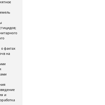
иятное
земель
ны
стицидов;
анитарного
ого
 о фактах
очв на
ными
и
тами
ния
оведение
ия и
азработка