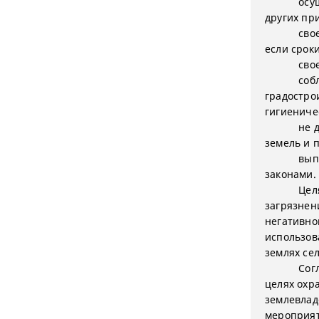
осу
других пр
сво
если срок
сво
соб
градостро
гигиениче
не 
земель и 
вып
законами.
Цел
загрязнен
негативно
использов
землях се
Сог
целях охр
землевлад
мероприят