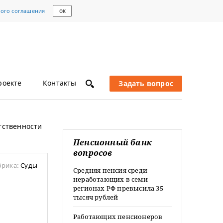
кого соглашения
ОК
роекте
Контакты
Задать вопрос
тственности
Пенсионный банк
вопросов
брика:
Суды
Средняя пенсия среди
неработающих в семи
регионах РФ превысила 35
тысяч рублей
Работающих пенсионеров