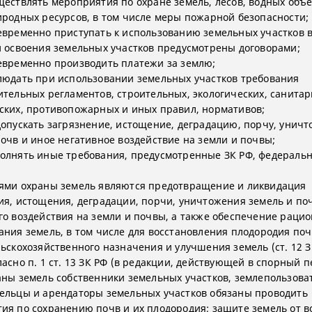
ществлять мероприятия по охране земель, лесов, водных объе
иродных ресурсов, в том числе меры пожарной безопасности;
евременно приступать к использованию земельных участков в
и освоения земельных участков предусмотрены договорами;
евременно производить платежи за землю;
людать при использовании земельных участков требования
ительных регламентов, строительных, экологических, санитар
ских, противопожарных и иных правил, нормативов;
допускать загрязнение, истощение, деградацию, порчу, унич
почв и иное негативное воздействие на земли и почвы;
олнять иные требования, предусмотренные ЗК РФ, федераль
ями охраны земель являются предотвращение и ликвидация
ия, истощения, деградации, порчи, уничтожения земель и поч
го воздействия на земли и почвы, а также обеспечение раци
ания земель, в том числе для восстановления плодородия поч
льскохозяйственного назначения и улучшения земель (ст. 12 З
ласно п. 1 ст. 13 ЗК РФ (в редакции, действующей в спорный п
аны земель собственники земельных участков, землепользова
ельцы и арендаторы земельных участков обязаны проводить
ия по сохранению почв и их плодородия; защите земель от в