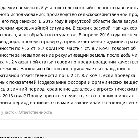
длежит земельный участок сельскохозяйственного назначени
ого использования: производство сельскохозяйственной про
его под сенокос. В 2015 году в Иркутской области была засуха
режим чрезвычайной ситуации. В связи с засухой, так как ко
выросла, я не обрабатывал участок. В апреле 2016 года инспек
знадзора, проведя проверку, привлекает меня к администрат
ности по ч. 2 ст. 8.7 КоАП РФ. Часть 1 ст. 8.7 КоАП говорит об
нности за невыполнение рекультивации земель после добычи
х, ч. 2 указанной статьи говорит о предотвращении качестве
 земель. Насколько обосновано привлекается гражданин к
ативной ответственности по ч. 2 ст. 8.7 КоАП, если проверка
ных показателей (содержание фосфора и органических вещес
сь в зимний период, сравнение делалось с агротехническим 
я 2016 года? Прошу при ответе учесть, что в наших широтах
нный период начинается в мае и заканчивается в конце сент
 участок
,
Ответственность