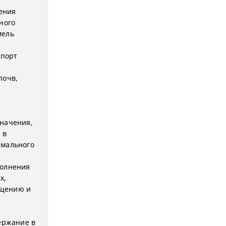
ения
ного
мель
спорт
й
почв,
значения,
 в
имального
полнения
х,
ащению и
ержание в