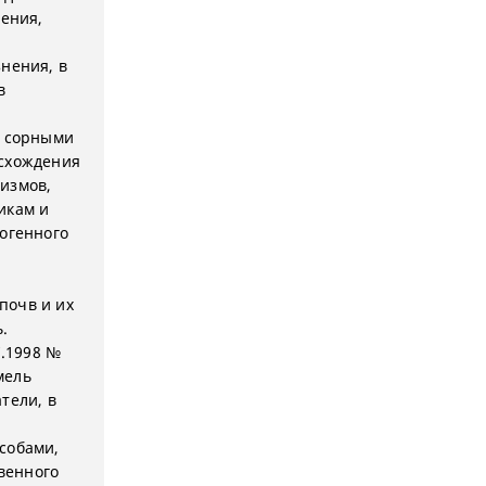
ления,
нения, в
в
, сорными
исхождения
измов,
икам и
иогенного
почв и их
.
7.1998 №
мель
тели, в
собами,
венного