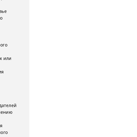
вье
го
ного
х или
ия
дателей
шению
ия
ного