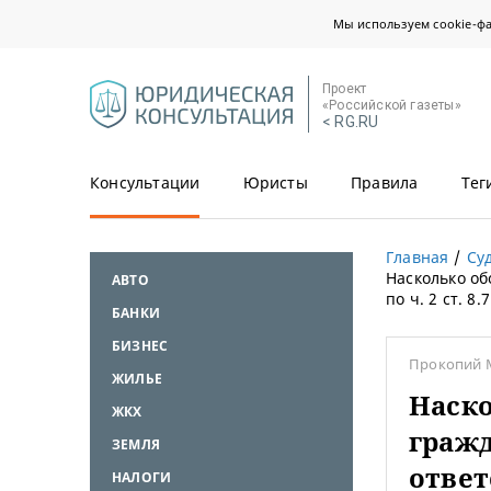
Мы используем cookie-ф
Проект
«Российской газеты»
< RG.RU
Консультации
Юристы
Правила
Тег
Главная
Су
Насколько о
АВТО
по ч. 2 ст. 8
БАНКИ
БИЗНЕС
Прокопий 
ЖИЛЬЕ
Наско
ЖКХ
граж
ЗЕМЛЯ
ответ
НАЛОГИ