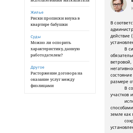
использовании маткапитала
Жилье
Риски прописки внука в
В соответ
квартире бабушки
администр
действие 
Суды
установле
Можно ли оспорить
характеристику, данную
В с
работодателем?
обязатель
ветровой,
Другое
негативно
Расторжение договора на
состояние
оказание услуг между
размере от
физлицами
В с
участков 
исп
способами
земле как
сох
установле