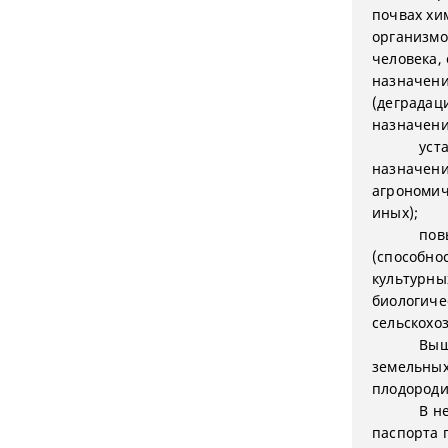
почвах хи
организмо
человека,
назначени
(деградац
назначени
уст
назначени
агрономич
иных);
пов
(способно
культурных
биологиче
сельскохо
Выш
земельных
плодороди
В н
паспорта 