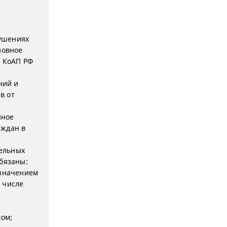
рушениях
новное
е КоАП РФ
ний и
в от
нное
аждан в
мельных
обязаны:
азначением
 числе
вом;