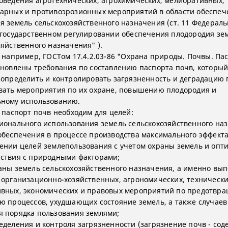
оведения агротехнических, агрохимических, мелиоративных,
арных и противоэрозионных мероприятий в области обеспеч
я земель сельскохозяйственного назначения (ст. 11 Федераль
государственном регулировании обеспечения плодородия зе
зяйственного назначения" ).
,
например,
ГОСТом 17.4.2.03-86 "Охрана природы. Почвы. Па
ановлены требования по составлению паспорта почв, которы
 определить и контролировать загрязненность и деградацию 
вать мероприятия по их охране, повышению плодородия и
ному использованию.
, паспорт почв необходим для целей:
ионального использования земель сельскохозяйственного на
обеспечения в процессе производства максимального эффекта
ении целей землепользования с учетом охраны земель и опт
ствия с природными факторами;
аны земель сельскохозяйственного назначения, а именно вы
 организационно-хозяйственных, агрономических, технически
вных, экономических и правовых мероприятий по предотвр
ю процессов, ухудшающих состояние земель, а также случаев
 порядка пользования землями;
еделения и контроля загрязненности (загрязнение почв - сод