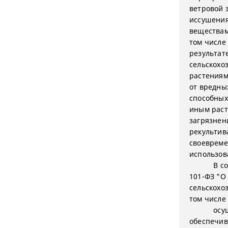
ветровой 
иссушения
веществам
том числе 
результат
сельскохо
растениям
от вредны
способных
иным раст
загрязнен
рекультив
своевреме
использов
В с
101-ФЗ "О
сельскохо
том числе
осу
обеспечив