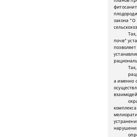
планов пр
фитосанит
плодороди
закона
"О 
сельскохо
Так
почв" уст
позволяет
устанавли
рациональ
Так
рац
а именно 
осуществл
взаимодей
охр
комплекса
мелиорати
устранени
нарушения
опр