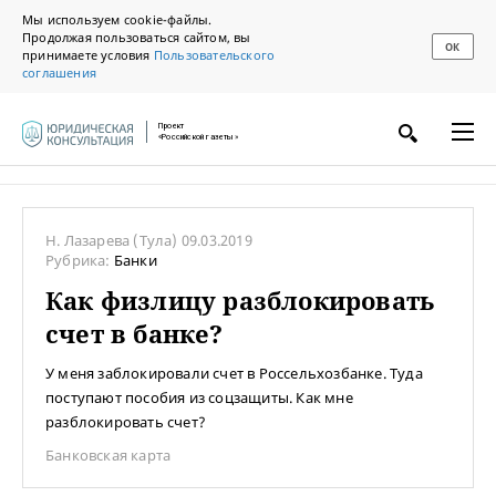
Мы используем cookie-файлы.
Продолжая пользоваться сайтом, вы
ОК
принимаете условия
Пользовательского
соглашения
Проект
«Российской газеты»
Н. Лазарева
(Тула)
09.03.2019
Рубрика:
Банки
Как физлицу разблокировать
счет в банке?
У меня заблокировали счет в Россельхозбанке. Туда
поступают пособия из соцзащиты. Как мне
разблокировать счет?
Банковская карта