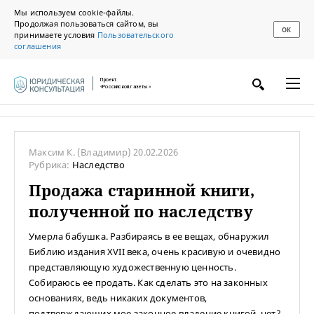
Мы используем cookie-файлы.
Продолжая пользоваться сайтом, вы
ОК
принимаете условия
Пользовательского
соглашения
Проект
«Российской газеты»
Максим К.
(Владимир)
20.02.2026
Рубрика:
Наследство
Продажа старинной книги,
полученной по наследству
Умерла бабушка. Разбираясь в ее вещах, обнаружил
Библию издания ХVII века, очень красивую и очевидно
представляющую художественную ценность.
Собираюсь ее продать. Как сделать это на законных
основаниях, ведь никаких документов,
подтверждающих мое законное владение книгой, нет?