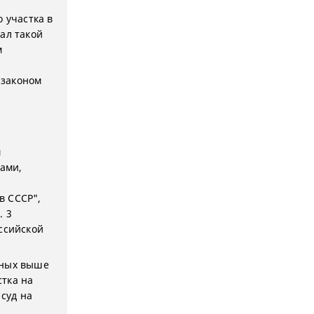
 участка в
ал такой
м
 законом
м
ами,
в СССР",
. 3
ссийской
нных выше
тка на
 суд на