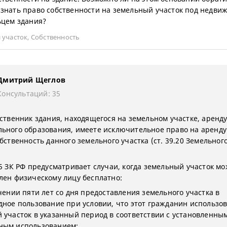
знать право собственности на земельный участок под недви
ьцем здания?
 участок
,
Собственность
Дмитрий Щеглов
Консультаций: 35
бственник здания, находящегося на земельном участке, аренд
ьного образования, имеете исключительное право на аренду
бственность данного земельного участка (ст. 39.20 Земельног
.5 ЗК РФ предусматривает случаи, когда земельный участок м
лен физическому лицу бесплатно:
ечении пяти лет со дня предоставления земельного участка в
дное пользование при условии, что этот гражданин использов
 участок в указанный период в соответствии с установленны
ным использованием;