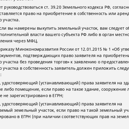
т руководствоваться ст. 39.20 Земельного кодекса РФ, согласн
ставляется право на приобретение в собственность или арен
о участка.
если вы намерены выкупить земельный участок, вам следует о
сполнительной власти вашего субъекта РФ либо в орган местн
ления через МФЦ.
приказу Минэкономразвития России от 12.01.2015 № 1 «Об ут
окументов, подтверждающих право заявителя на приобретен
о участка без проведения торгов» к заявлению о предоставле
о участка в собственность заявитель должен приложить сле
:
т, удостоверяющий (устанавливающий) права заявителя на зд
е либо помещение, если право на такое здание, сооружение 
 не зарегистрировано в ЕГРН;
т, удостоверяющий (устанавливающий) права заявителя на
емый земельный участок, если право на такой земельный уч
ировано в ЕГРН (при наличии соответствующих прав на земе