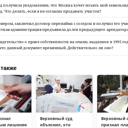
д получила уведомление, что Москва хочет изъять мой земельны
д. Что делать, если я не согласна продавать участок?
мером, заключил договор перенайма с соседом и получил его уча
естная администрация предъявила долги предыдущего арендатора
идетельство о праве собственности на землю, выданное в 1995 год
 что данный документ временный. Действительно ли оно?
 также
изнал
Верховный суд
Верховный с
ным лишение
объяснил, кто
признал пл