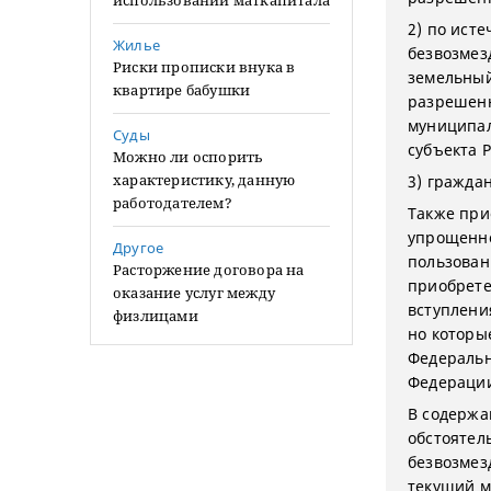
использовании маткапитала
2) по ист
Жилье
безвозмез
Риски прописки внука в
земельный
квартире бабушки
разрешенн
муниципал
Суды
субъекта 
Можно ли оспорить
характеристику, данную
3) граждан
работодателем?
Также при
упрощенно
Другое
пользован
Расторжение договора на
приобрете
оказание услуг между
вступления
физлицами
но которы
Федеральн
Федерации
В содержа
обстоятел
безвозмез
текущий м