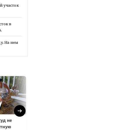
й участок
сток в
.
у. На нем
Next
уд не
Верховный суд
Верховный суд
атную
запретил
Купленная пос