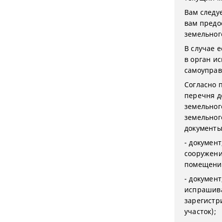
Вам следуе
вам предо
земельног
В случае 
в орган и
самоуправ
Согласно 
перечня д
земельног
земельног
документы
- докумен
сооружени
помещение
- докумен
испрашива
зарегистр
участок);