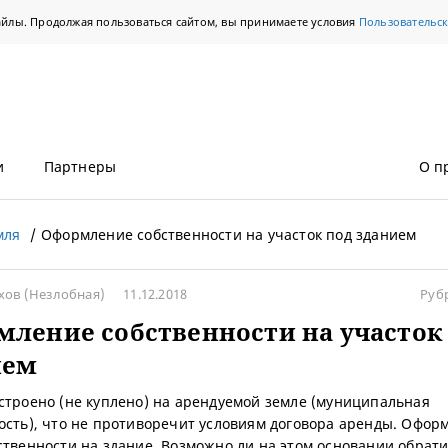
айлы. Продолжая пользоваться сайтом, вы принимаете условия
Пользовательс
и
Партнеры
О п
мля
Оформление собственности на участок под зданием
охов
(Незлобная)
11.12.2018
Руб
ление собственности на участок
ием
строено (не куплено) на арендуемой земле (муниципальная
ость), что не противоречит условиям договора аренды. Офор
ственности на здание. Возможно ли на этом основании обратит