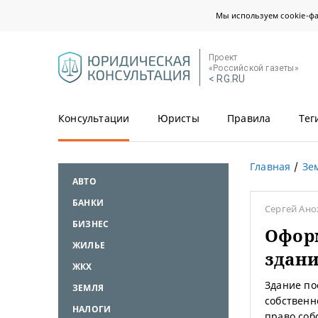
Мы используем cookie-ф
Проект
«Российской газеты»
< RG.RU
Консультации
Юристы
Правила
Тег
Главная
Зе
АВТО
БАНКИ
Сергей Ан
БИЗНЕС
Оформ
ЖИЛЬЕ
здан
ЖКХ
Здание по
ЗЕМЛЯ
собственн
НАЛОГИ
право соб