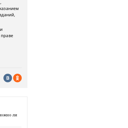
,
указанием
зданий,
ии
в праве
зможно ли