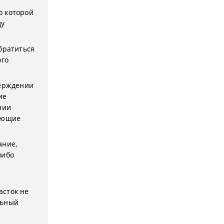
о которой
ду
братиться
ого
верждении
ие
нии
дующие
ание,
либо
асток не
льный