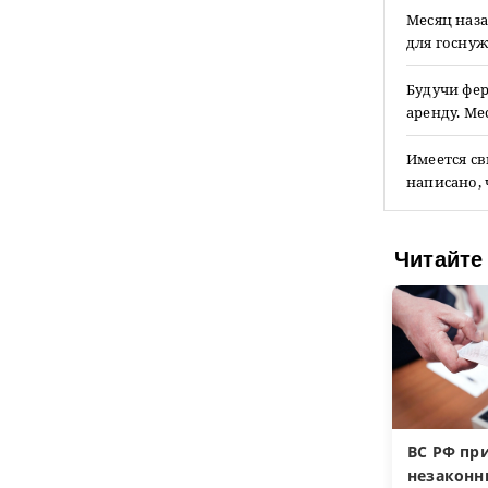
Месяц наза
для госнуж
Будучи фер
аренду. М
Имеется св
написано,
Читайте
ВС РФ пр
незакон