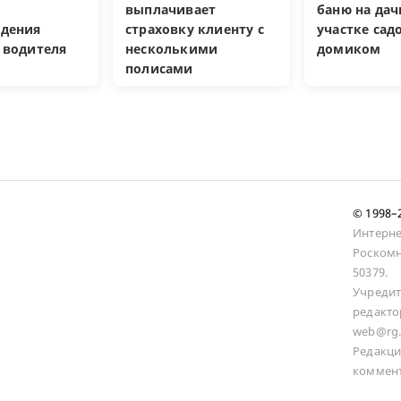
выплачивает
баню на да
дения
страховку клиенту с
участке са
 водителя
несколькими
домиком
полисами
© 1998
Интерне
Роскомн
50379.
Учредит
редакто
web@rg.
Редакци
коммент