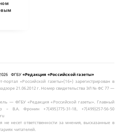
чном
приватизировать
развода маши
довым
здание кинотеатра
общей не счит
–2026 ФГБУ
«Редакция «Российской газеты»
т-портал «Российской газеты»(16+) зарегистрирован в
адзоре 21.06.2012 г. Номер свидетельства ЭЛ № ФС 77 —
ель — ФГБУ «Редакция «Российской газеты». Главный
р – В.А. Фронин +7(495)775-31-18, +7(499)257-56-50
ru
я не несет ответственности за мнения, высказанные в
ариях читателей.