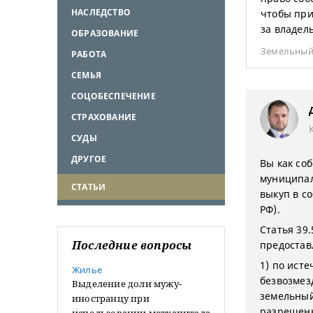
НАСЛЕДСТВО
чтобы при
за владел
ОБРАЗОВАНИЕ
Земельный
РАБОТА
СЕМЬЯ
СОЦОБЕСПЕЧЕНИЕ
СТРАХОВАНИЕ
СУДЫ
ДРУГОЕ
Вы как со
муниципал
СТАТЬИ
выкуп в со
РФ).
Статья 39
Последние вопросы
предостав
1) по ист
Жилье
безвозмез
Выделение доли мужу-
земельный
иностранцу при
разрешен