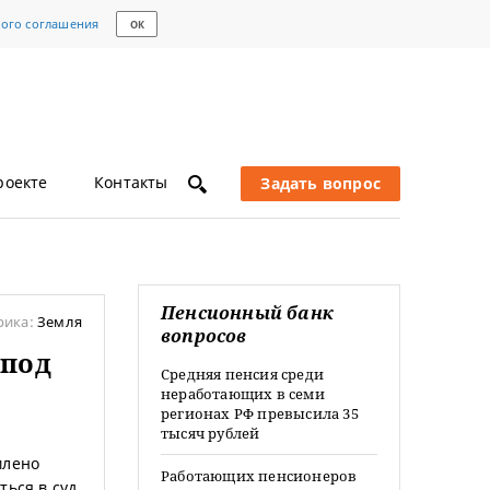
кого соглашения
ОК
роекте
Контакты
Задать вопрос
Пенсионный банк
рика:
Земля
вопросов
 под
Средняя пенсия среди
неработающих в семи
регионах РФ превысила 35
тысяч рублей
млено
Работающих пенсионеров
ься в суд,