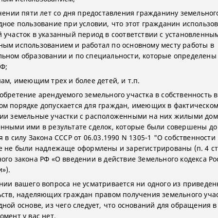
ечении пяти лет со дня предоставления гражданину земельного
дное пользование при условии, что этот гражданин использов
 участок в указанный период в соответствии с установленны
ым использованием и работал по основному месту работы в
ьном образовании и по специальности, которые определены
РФ;
ам, имеющим трех и более детей, и т.п.
обретение арендуемого земельного участка в собственность в
м порядке допускается для граждан, имеющих в фактическо
ии земельные участки с расположенными на них жилыми дом
нными ими в результате сделок, которые были совершены до
 в силу Закона СССР от 06.03.1990 N 1305-1 "О собственности 
е не были надлежаще оформлены и зарегистрированы (п. 4 ст
ого закона РФ «О введении в действие Земельного кодекса Ро
»).
нии вашего вопроса не усматривается ни одного из приведе
ьств, наделяющих граждан правом получения земельного учас
дной основе, из чего следует, что оснований для обращения в
омент у вас нет.